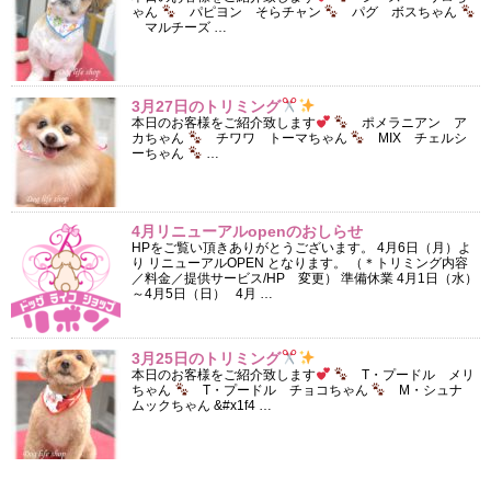
ゃん
パピヨン そらチャン
パグ ボスちゃん
マルチーズ …
3月27日のトリミング
本日のお客様をご紹介致します
ポメラニアン ア
カちゃん
チワワ トーマちゃん
MIX チェルシ
ーちゃん
…
4月リニューアルopenのおしらせ
HPをご覧い頂きありがとうございます。 4月6日（月）よ
り リニューアルOPEN となります。 （＊トリミング内容
／料金／提供サービス/HP 変更） 準備休業 4月1日（水）
～4月5日（日） 4月 …
3月25日のトリミング
本日のお客様をご紹介致します
T・プードル メリ
ちゃん
T・プードル チョコちゃん
M・シュナ
ムックちゃん &#x1f4 …