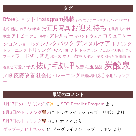
タグ
Instagram掲載
Bforeショット
おねだりポーズ☆彡
おパンツカット
お迎え待ち
お正月写真
お引越し
しつけ
お手入れ教室
お風呂
コミュニケー
アレルギー
アトピー
ウェア
教室
アピール中♪
イベント
シルクパック
デンタルケア
ション
トリミング
ショードッグ
トリミング中のショット
トレーニング
ドッグラン
フェルト状毛玉
フケ
フード切り替え
マナー教室
フード
ポーズ
リボン 子犬
刈った毛
動画
古
炭酸泉
抜け毛処理
子犬
改善
毛玉
温浴
可愛い
着買取
皮膚改善
社会化トレーニング
犬服
脱毛
薬用シャンプ
職場体験
ー
最近のコメント
1月17日のトリミング
に
SEO Reseller Program
より
5月3日のトリミング
♪
に
ドッグライフショップ リボン
より
5月3日のトリミング
♪
に
ロナママ
より
ダップー／ヒナちゃん
に
ドッグライフショップ リボン
より