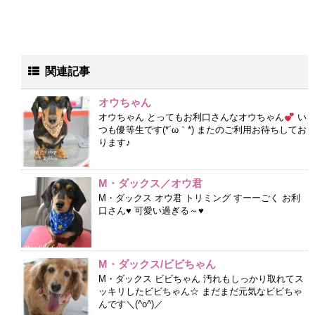
関連記事
オウちゃん
オウちゃん とってもお利口さんなオウちゃん
い
つも優等生です(*´ω｀*) またのご利用お待ちしてお
ります♪
M・ダックス／オウ君
M・ダックス オウ君 トリミング すーーごく お利
口さん♥ 可愛い過ぎる～♥
M・ダックス/ビビちゃん
M・ダックス ビビちゃん 汚れもしっかり取れてス
ッキリしたビビちゃん☆ まだまだ元気なビビちゃ
んです＼(^o^)／