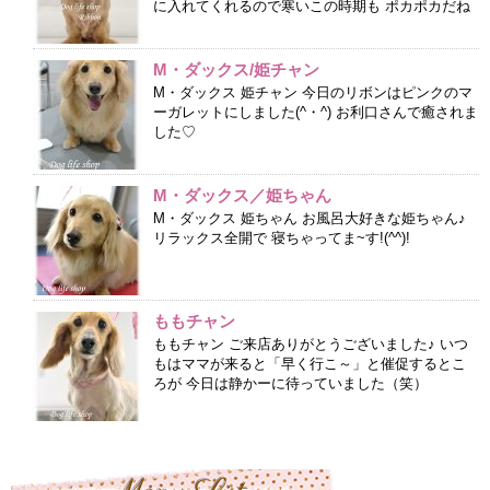
に入れてくれるので寒いこの時期も ポカポカだね
M・ダックス/姫チャン
M・ダックス 姫チャン 今日のリボンはピンクのマ
ーガレットにしました(^・^) お利口さんで癒されま
した♡
M・ダックス／姫ちゃん
M・ダックス 姫ちゃん お風呂大好きな姫ちゃん♪
リラックス全開で 寝ちゃってま~す!(^^)!
ももチャン
ももチャン ご来店ありがとうございました♪ いつ
もはママが来ると「早く行こ～」と催促するとこ
ろが 今日は静かーに待っていました（笑）