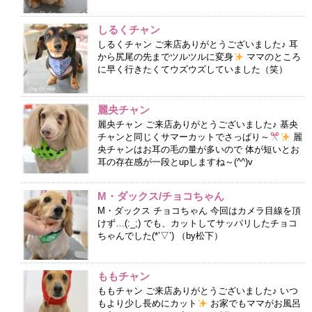
しるくチャン
しるくチャン ご来店ありがとうございました♪ 耳
から尻尾の先までツルツルに変身
ママのところ
に早く行きたくてウズウズしていました（笑）
麗央チャン
麗央チャン ご来店ありがとうございました♪ 基央
チャンと同じくサマーカットでさっぱり～
麗
央チャンはお耳の毛の量が多いので 体が短いとお
耳の存在感が一段とupしますね～(^^)v
M・ダックス/チョコちゃん
M・ダックス チョコちゃん 今回はカメラ目線を頂
けず…(:_;) でも、カットしてサッパリしたチョコ
ちゃんでした(*’▽’) （by松下）
ももチャン
ももチャン ご来店ありがとうございました♪ いつ
もより少し長めにカット
お家でもママがお風呂