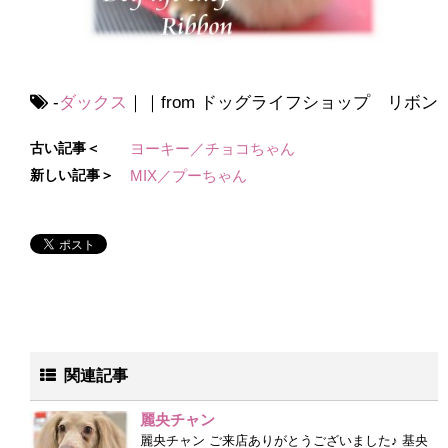
-
ダックス
｜｜from ドッグライフショップ リボン
古い記事＜
ヨーキー／チョコちゃん
新しい記事＞
MIX／プーちゃん
関連記事
麗央チャン
麗央チャン ご来店ありがとうございました♪ 基央