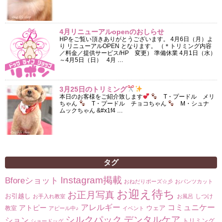
4月リニューアルopenのおしらせ
HPをご覧い頂きありがとうございます。 4月6日（月）よ
り リニューアルOPEN となります。 （＊トリミング内容
／料金／提供サービス/HP 変更） 準備休業 4月1日（水）
～4月5日（日） 4月 …
3月25日のトリミング
本日のお客様をご紹介致します
T・プードル メリ
ちゃん
T・プードル チョコちゃん
M・シュナ
ムックちゃん &#x1f4 …
タグ
Instagram掲載
Bforeショット
おねだりポーズ☆彡
おパンツカット
お迎え待ち
お正月写真
お引越し
しつけ
お手入れ教室
お風呂
コミュニケー
アレルギー
アトピー
ウェア
教室
アピール中♪
イベント
シルクパック
デンタルケア
ション
トリミング
ショードッグ