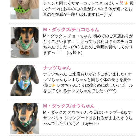
チャンと同じくサマーカットでさっぱり～
麗
央チャンはお耳の毛の量が多いので 体が短いとお
耳の存在感が一段とupしますね～(^^)v
M・ダックス/チョコちゃん
M・ダックス チョコちゃん 初めてのご来店ありが
とうございます！！ とってもお利口さんのチョコ
ちゃんでした～(*‘∀‘) またのご利用お待ちしており
ますっ！！ （by松下）
ナッツちゃん
ナッツちゃん ご来店ありがとうございました♪ ナ
ッツちゃんもレオちゃんと同じく体の長さを夏仕
様に
レオちゃんよりは控えめに嬉しいアピール
をしてくれるナッツちゃんでした～(*^^*)
M・ダックス/オウちゃん
M・ダックス オウちゃん 今日はシャンプーdayで
サッパリ♬ シャンプー中はされるがままのオウち
ゃんでした＼(^o^)／ （by松下）