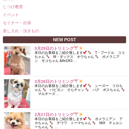
しつけ教室
イベント
セミナー・出張
差し入れ・頂きもの
NEW POST
3月29日のトリミング
本日のお客様をご紹介致します
T・プードル ココ
ちゃん
M・ダックス オウちゃん
ポメラニア
ン モコちゃん &#x1f43 …
3月28日のトリミング
本日のお客様をご紹介致します
シーズー リロち
ゃん
パピヨン そらチャン
パグ ボスちゃん
マルチーズ …
3月27日のトリミング
本日のお客様をご紹介致します
ポメラニアン ア
カちゃん
チワワ トーマちゃん
MIX チェルシ
ーちゃん
…