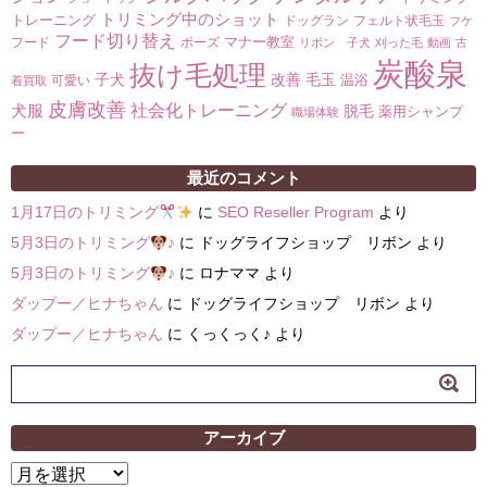
トリミング中のショット
トレーニング
ドッグラン
フェルト状毛玉
フケ
フード切り替え
マナー教室
フード
ポーズ
リボン 子犬
刈った毛
動画
古
炭酸泉
抜け毛処理
子犬
改善
毛玉
温浴
可愛い
着買取
皮膚改善
社会化トレーニング
犬服
脱毛
薬用シャンプ
職場体験
ー
最近のコメント
1月17日のトリミング
に
SEO Reseller Program
より
5月3日のトリミング
♪
に
ドッグライフショップ リボン
より
5月3日のトリミング
♪
に
ロナママ
より
ダップー／ヒナちゃん
に
ドッグライフショップ リボン
より
ダップー／ヒナちゃん
に
くっくっく♪
より
アーカイブ
ア