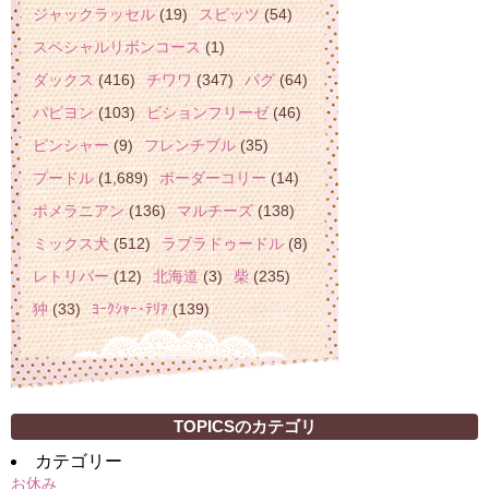
ジャックラッセル
(19)
スピッツ
(54)
スペシャルリボンコース
(1)
ダックス
(416)
チワワ
(347)
パグ
(64)
パピヨン
(103)
ビションフリーゼ
(46)
ピンシャー
(9)
フレンチブル
(35)
プードル
(1,689)
ボーダーコリー
(14)
ポメラニアン
(136)
マルチーズ
(138)
ミックス犬
(512)
ラブラドゥードル
(8)
レトリバー
(12)
北海道
(3)
柴
(235)
狆
(33)
ﾖｰｸｼｬｰ･ﾃﾘｱ
(139)
TOPICSのカテゴリ
カテゴリー
お休み