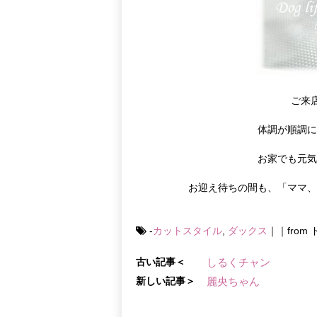
ご来
体調が順調
お家でも元
お迎え待ちの間も、「ママ
-
カットスタイル
,
ダックス
｜｜fro
古い記事＜
しるくチャン
新しい記事＞
麗央ちゃん