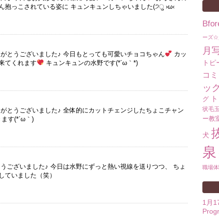
抱っこされている姿に キュンキュンしちゃいました(੭ु ›ω‹
Bf
ーズ☆
月
りがとうございました♪ 今日もとっても可愛いチョコちゃん
カッ
トピ
来てくれます
キュンキュンの水野です(*´ω｀*)
コミ
ッ
ト
グ
状毛
りがとうございました♪ 全体的にカットチェンジしたちょこチャン
ー教
す(*´ω｀)
犬
泉
とうございました♪ 今日は水野にずっと熱い視線を送りつつ、 ちょ
職場体
していました（笑）
1月
Prog