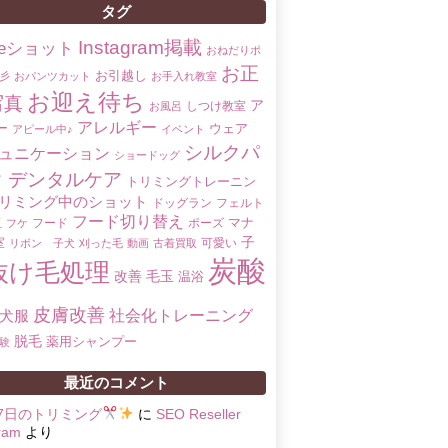
タグ
Instagram掲載
oreショット
おねだりポ
お正
お引越し
彡
おパンツカット
お手入れ教室
お迎え待ち
写真
ア
しつけ教室
お風呂
アレルギー
ー
ウェア
アピール中♪
イベント
シルクパ
ュニケーション
ショードッグ
ク
デンタルケア
トリミングトレーニン
リミング中のショット
ドッグラン
フェルト
フード切り替え
マナ
玉
フード
ポーズ
フケ
子
室
可愛い
リボン 子犬
刈った毛
動画
古着買取
炭酸
抜け毛処理
改善
毛玉
温浴
皮膚改善
社会化トレーニング
犬服
脱毛
薬用シャンプー
験
最近のコメント
17日のトリミング
に
SEO Reseller
ram
より