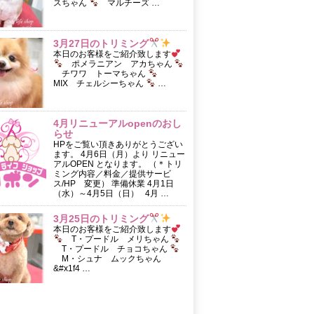
スちゃん
マルチーズ …
3月27日のトリミング
本日のお客様をご紹介致します
ポメラニアン アカちゃん
チワワ トーマちゃん
MIX チェルシーちゃん
…
4月リニューアルopenのおし
らせ
HPをご覧い頂きありがとうござい
ます。 4月6日（月）より リニュー
アルOPEN となります。 （＊トリ
ミング内容／料金／提供サービ
ス/HP 変更） 準備休業 4月1日
（水）～4月5日（日） 4月 …
3月25日のトリミング
本日のお客様をご紹介致します
T・プードル メリちゃん
T・プードル チョコちゃん
M・シュナ ムックちゃん
&#x1f4 …