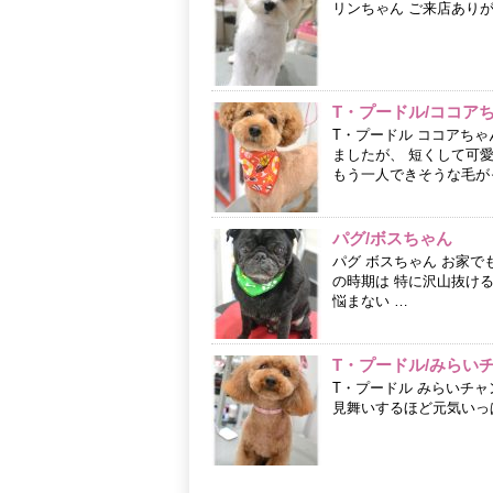
リンちゃん ご来店あり
T・プードル/ココア
T・プードル ココアち
ましたが、 短くして可愛
もう一人できそうな毛がっ
パグ/ボスちゃん
パグ ボスちゃん お家
の時期は 特に沢山抜ける
悩まない …
T・プードル/みらい
T・プードル みらいチャ
見舞いするほど元気いっぱい