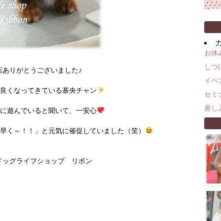
お休
しつ
店ありがとうございました♪
イベ
に良くなってきている基央チャン
セミ
差し
気に遊んでいると聞いて、一安心
、早く～！！」と元気に催促していました（笑）
m ドッグライフショップ リボン