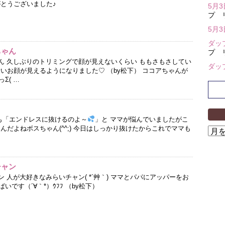
がとうございました♪
5月
プ 
5月
ダッ
ちゃん
プ 
ゃん 久しぶりのトリミングで顔が見えないくらい ももさもさしてい
ダッ
いお顔が見えるようになりました♡ （by松下） ココアちゃんが
Σ( …
でも「エンドレスに抜けるのよ～
」と ママが悩んでいましたがこ
んだよねボスちゃん(^^;) 今日はしっかり抜けたからこれでママも
ア
ー
カ
イ
チャン
ブ
ン 人が大好きなみらいチャン( *´艸｀) ママとパパにアッパーをお
です（´∀｀*）ｳﾌﾌ （by松下）