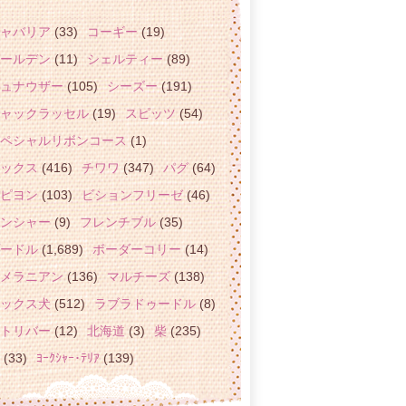
ャバリア
(33)
コーギー
(19)
ールデン
(11)
シェルティー
(89)
ュナウザー
(105)
シーズー
(191)
ャックラッセル
(19)
スピッツ
(54)
ペシャルリボンコース
(1)
ックス
(416)
チワワ
(347)
パグ
(64)
ピヨン
(103)
ビションフリーゼ
(46)
ンシャー
(9)
フレンチブル
(35)
ードル
(1,689)
ボーダーコリー
(14)
メラニアン
(136)
マルチーズ
(138)
ックス犬
(512)
ラブラドゥードル
(8)
トリバー
(12)
北海道
(3)
柴
(235)
(33)
ﾖｰｸｼｬｰ･ﾃﾘｱ
(139)