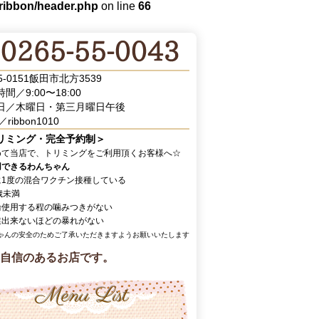
/ribbon/header.php
on line
66
5-0151飯田市北方3539
間／9:00〜18:00
日／木曜日・第三月曜日午後
／ribbon1010
リミング・完全予約制＞
めて当店で、トリミングをご利用頂くお客様へ☆
用できるわんちゃん
に1度の混合ワクチン接種している
歳未満
輪使用する程の噛みつきがない
業出来ないほどの暴れがない
ゃんの安全のためご了承いただきますようお願いいたします
自信のあるお店です。