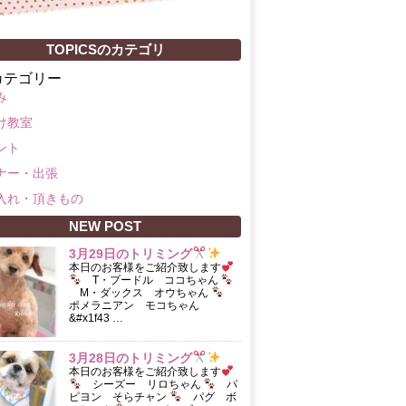
TOPICSのカテゴリ
カテゴリー
み
け教室
ント
ナー・出張
入れ・頂きもの
NEW POST
3月29日のトリミング
本日のお客様をご紹介致します
T・プードル ココちゃん
M・ダックス オウちゃん
ポメラニアン モコちゃん
&#x1f43 …
3月28日のトリミング
本日のお客様をご紹介致します
シーズー リロちゃん
パ
ピヨン そらチャン
パグ ボ