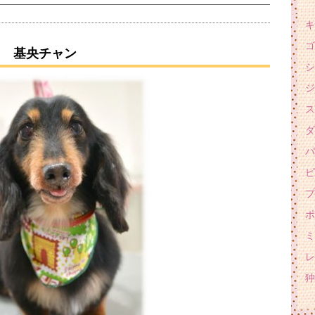
キ
ゴ
基央チャン
シ
ジ
ス
ダ
パ
ピ
プ
ポ
ミ
レ
狆