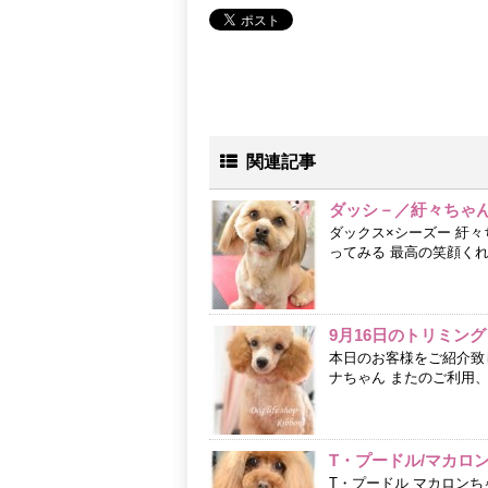
関連記事
ダッシ－／紆々ちゃ
ダックス×シーズー 紆々
ってみる 最高の笑顔くれ
9月16日のトリミング
本日のお客様をご紹介致
ナちゃん またのご利用
T・プードル/マカロ
T・プードル マカロン