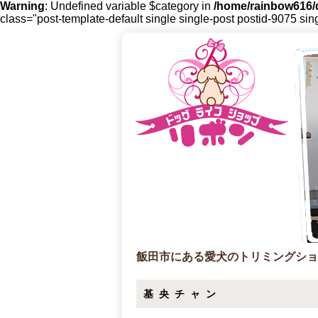
Warning
: Undefined variable $category in
/home/rainbow616/d
class="post-template-default single single-post postid-9075 sin
飯田市にある愛犬のトリミングショ
基央チャン