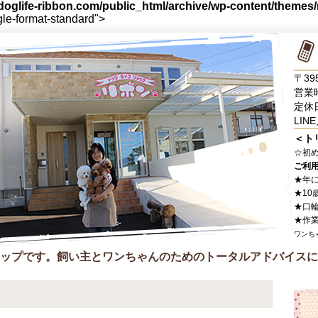
oglife-ribbon.com/public_html/archive/wp-content/themes
gle-format-standard">
〒39
営業時
定休
LINE
＜ト
☆
初
ご利
★年
★10
★口
★作
ワンち
ップです。飼い主とワンちゃんのためのトータルアドバイスに