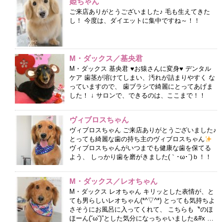
姫ちゃん
ご来店ありがとうございました♪ 毛も生えてきた
し！ 今度は、ダイエットに集中ですね～！！
M・ダックス／基央君
M・ダックス 基央君 ♥お猿さんに変身♥ デンタル
ケア 歯茎が溶けてしまい、汚れが詰まりやすく な
っていますので、 歯ブラシで綺麗にとってあげま
した！ ↓ サロンで、できるのは、ここまで！！
ヴィブロスちゃん
ヴィブロスちゃん ご来店ありがとうございました♪
とっても綺麗な歯の持ち主のヴィブロスちゃん
ヴィブロスちゃんがいつまでも健康な歯を保てる
よう、 しっかり歯を磨がきました(｀･ω･´)ｂ！！
M・ダックス／レオちゃん
M・ダックス レオちゃん キリッとした表情が、と
ても男らしいレオちゃん(*^▽^*) とっても気持ちよ
さそうにお風呂に入ってくれて、 こちらも〝のほ
ほーん(˘ω˘)”とした気分になっちゃいました&#x …