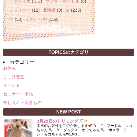
ミックス犬
(512)
ラブラドゥードル
(8)
レトリバー
(12)
北海道
(3)
柴
(235)
狆
(33)
ﾖｰｸｼｬｰ･ﾃﾘｱ
(139)
TOPICSのカテゴリ
カテゴリー
お休み
しつけ教室
イベント
セミナー・出張
差し入れ・頂きもの
NEW POST
3月29日のトリミング
本日のお客様をご紹介致します
T・プードル ココ
ちゃん
M・ダックス オウちゃん
ポメラニア
ン モコちゃん &#x1f43 …