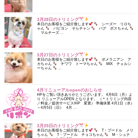
3月28日のトリミング
本日のお客様をご紹介致します
シーズー リロち
ゃん
パピヨン そらチャン
パグ ボスちゃん
マルチーズ …
3月27日のトリミング
本日のお客様をご紹介致します
ポメラニアン ア
カちゃん
チワワ トーマちゃん
MIX チェルシ
ーちゃん
…
4月リニューアルopenのおしらせ
HPをご覧い頂きありがとうございます。 4月6日（月）よ
り リニューアルOPEN となります。 （＊トリミング内容
／料金／提供サービス/HP 変更） 準備休業 4月1日（水）
～4月5日（日） 4月 …
3月25日のトリミング
本日のお客様をご紹介致します
T・プードル メリ
ちゃん
T・プードル チョコちゃん
M・シュナ