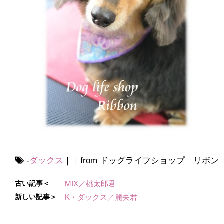
-
ダックス
｜｜from ドッグライフショップ リボン
古い記事＜
MIX／桃太郎君
新しい記事＞
K・ダックス／麗央君