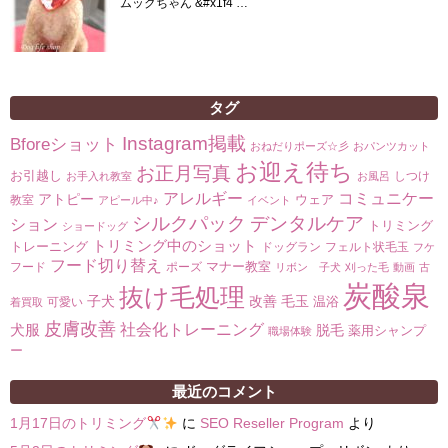
ムックちゃん &#x1f4 …
タグ
Instagram掲載
Bforeショット
おねだりポーズ☆彡
おパンツカット
お迎え待ち
お正月写真
お引越し
しつけ
お手入れ教室
お風呂
コミュニケー
アレルギー
アトピー
ウェア
教室
アピール中♪
イベント
シルクパック
デンタルケア
ション
トリミング
ショードッグ
トリミング中のショット
トレーニング
ドッグラン
フェルト状毛玉
フケ
フード切り替え
マナー教室
フード
ポーズ
リボン 子犬
刈った毛
動画
古
炭酸泉
抜け毛処理
子犬
改善
毛玉
温浴
可愛い
着買取
皮膚改善
社会化トレーニング
犬服
脱毛
薬用シャンプ
職場体験
ー
最近のコメント
1月17日のトリミング
に
SEO Reseller Program
より