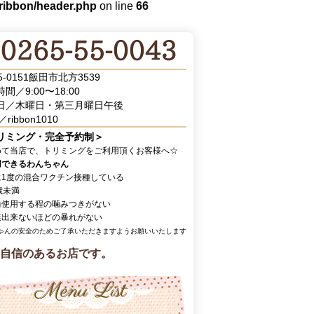
/ribbon/header.php
on line
66
5-0151飯田市北方3539
間／9:00〜18:00
日／木曜日・第三月曜日午後
／ribbon1010
リミング・完全予約制＞
めて当店で、トリミングをご利用頂くお客様へ☆
用できるわんちゃん
に1度の混合ワクチン接種している
歳未満
輪使用する程の噛みつきがない
業出来ないほどの暴れがない
ゃんの安全のためご了承いただきますようお願いいたします
自信のあるお店です。