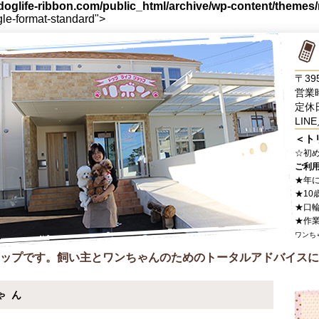
oglife-ribbon.com/public_html/archive/wp-content/themes
gle-format-standard">
〒39
営業時
定休
LINE
＜ト
☆
初
ご利
★年
★10
★口
★作
ワンち
ップです。飼い主とワンちゃんのためのトータルアドバイスに
ゃん