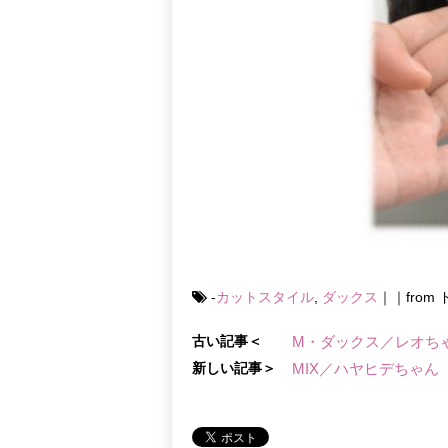
-
カットスタイル
,
ダックス
｜｜fro
古い記事＜
M・ダックス／レオち
新しい記事＞
MIX／ハヤヒデちゃん