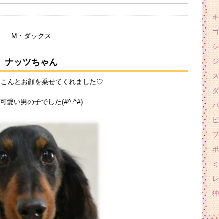
キ
ゴ
M・ダックス
シ
ナッツちゃん
ジ
ス
ょこんとお顔を乗せてくれました♡
ダ
可愛い男の子でした(#^.^#)
パ
ピ
プ
ポ
ミ
レ
狆