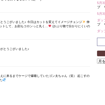
5月
プ 
5月
ダッ
がとうございました♪ 今日はカットを変えてイメージチェンジ
伸
プ 
ットして、お顔もコロンっと丸く…
(かぶり物で分かりにくいの
ダッ
りがとうございました♪
ア
ー
カ
イ
迎えに来るまでケージで爆睡していたゴン太ちゃん（笑） 起こすの
た
ブ