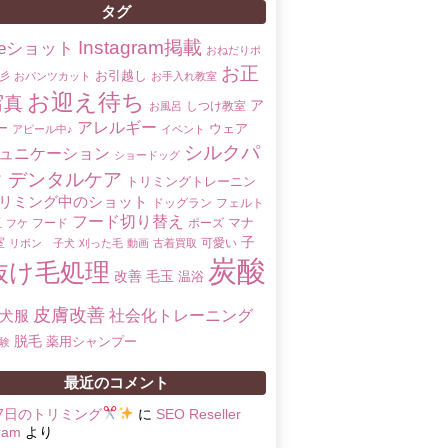
タグ
Instagram掲載
oreショット
おねだりポ
お正
お引越し
彡
おパンツカット
お手入れ教室
お迎え待ち
写真
ア
しつけ教室
お風呂
アレルギー
ー
ウェア
アピール中♪
イベント
シルクパ
ュニケーション
ショードッグ
ク
デンタルケア
トリミングトレーニン
リミング中のショット
ドッグラン
フェルト
フード切り替え
マナ
玉
フード
ポーズ
フケ
子
室
可愛い
リボン 子犬
刈った毛
動画
古着買取
炭酸
抜け毛処理
改善
毛玉
温浴
皮膚改善
社会化トレーニング
犬服
脱毛
薬用シャンプー
験
最近のコメント
17日のトリミング
に
SEO Reseller
ram
より