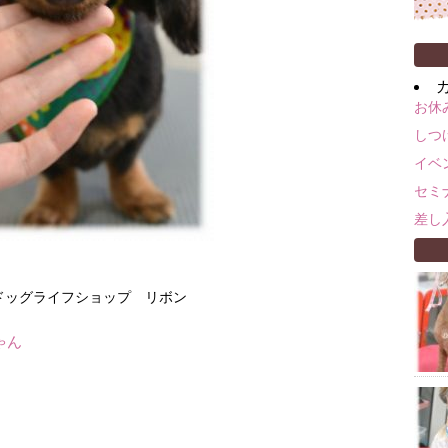
お休
しつ
イベ
セミ
差し
m ドッグライフショップ リボン
ゃん