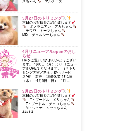
スちゃん
マルチーズ …
3月27日のトリミング
本日のお客様をご紹介致します
ポメラニアン アカちゃん
チワワ トーマちゃん
MIX チェルシーちゃん
…
4月リニューアルopenのおし
らせ
HPをご覧い頂きありがとうござい
ます。 4月6日（月）より リニュー
アルOPEN となります。 （＊トリ
ミング内容／料金／提供サービ
ス/HP 変更） 準備休業 4月1日
（水）～4月5日（日） 4月 …
3月25日のトリミング
本日のお客様をご紹介致します
T・プードル メリちゃん
T・プードル チョコちゃん
M・シュナ ムックちゃん
&#x1f4 …