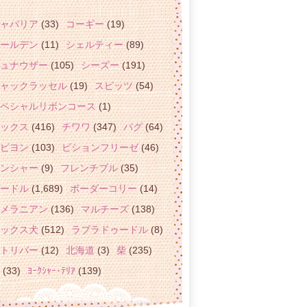
ャバリア
(33)
コーギー
(19)
ールデン
(11)
シェルティー
(89)
ュナウザー
(105)
シーズー
(191)
ャックラッセル
(19)
スピッツ
(54)
ペシャルリボンコース
(1)
ックス
(416)
チワワ
(347)
パグ
(64)
ピヨン
(103)
ビションフリーゼ
(46)
ンシャー
(9)
フレンチブル
(35)
ードル
(1,689)
ボーダーコリー
(14)
メラニアン
(136)
マルチーズ
(138)
ックス犬
(512)
ラブラドゥードル
(8)
トリバー
(12)
北海道
(3)
柴
(235)
(33)
ﾖｰｸｼｬｰ･ﾃﾘｱ
(139)