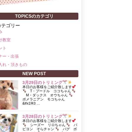
TOPICSのカテゴリ
カテゴリー
み
け教室
ント
ナー・出張
入れ・頂きもの
NEW POST
3月29日のトリミング
本日のお客様をご紹介致します
T・プードル ココちゃん
M・ダックス オウちゃん
ポメラニアン モコちゃん
&#x1f43 …
3月28日のトリミング
本日のお客様をご紹介致します
シーズー リロちゃん
パ
ピヨン そらチャン
パグ ボ