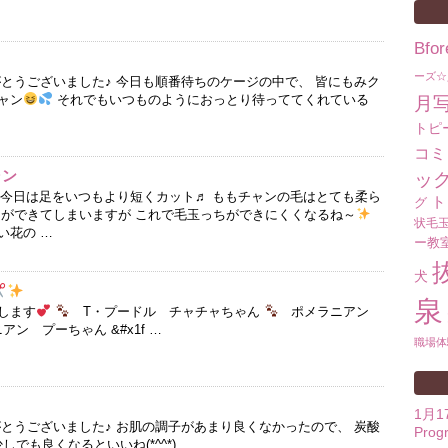
Bf
ーズ☆
がとうございました♪ 今日も順番待ちのケージの中で、 皆にもみク
ャン
それでもいつものようにおっとり待っててくれている
月
トピ
コミ
ャン
ッ
ン 今日は足をいつもより短くカット♬ ももチャンの毛はとても柔ら
ト
グ
ちができてしまいますが これで毛玉っちができにくくなるね～
状毛
い花の …
ー教
犬
泉
します
T・プードル チャチャちゃん
ポメラニアン
ン プーちゃん &#x1f …
職場体
1月
がとうございました♪ お肌の調子があまり良くなかったので、 炭酸
Prog
しでも良くなるといいね(*^^*)