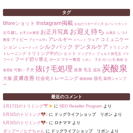
タグ
Instagram掲載
Bforeショット
おねだりポーズ☆彡
おパンツカット
お迎え待ち
お正月写真
お引越し
しつけ
お手入れ教室
お風呂
コミュニケー
アレルギー
アトピー
ウェア
教室
アピール中♪
イベント
シルクパック
デンタルケア
ション
トリミング
ショードッグ
トリミング中のショット
トレーニング
ドッグラン
フェルト状毛玉
フケ
フード切り替え
マナー教室
フード
ポーズ
リボン 子犬
刈った毛
動画
古
炭酸泉
抜け毛処理
子犬
改善
毛玉
温浴
可愛い
着買取
皮膚改善
社会化トレーニング
犬服
脱毛
薬用シャンプ
職場体験
ー
最近のコメント
1月17日のトリミング
に
SEO Reseller Program
より
5月3日のトリミング
♪
に
ドッグライフショップ リボン
より
5月3日のトリミング
♪
に
ロナママ
より
ダップー／ヒナちゃん
に
ドッグライフショップ リボン
より