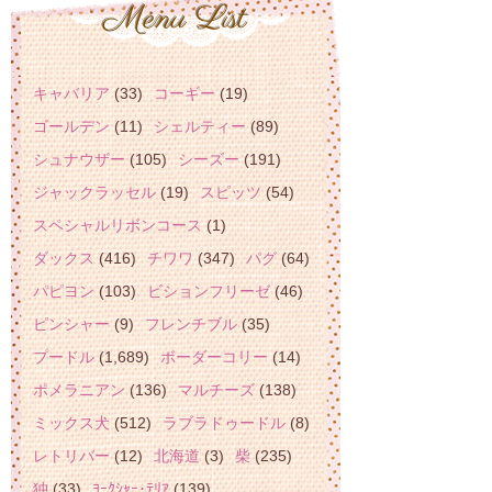
キャバリア
(33)
コーギー
(19)
ゴールデン
(11)
シェルティー
(89)
シュナウザー
(105)
シーズー
(191)
ジャックラッセル
(19)
スピッツ
(54)
スペシャルリボンコース
(1)
ダックス
(416)
チワワ
(347)
パグ
(64)
パピヨン
(103)
ビションフリーゼ
(46)
ピンシャー
(9)
フレンチブル
(35)
プードル
(1,689)
ボーダーコリー
(14)
ポメラニアン
(136)
マルチーズ
(138)
ミックス犬
(512)
ラブラドゥードル
(8)
レトリバー
(12)
北海道
(3)
柴
(235)
狆
(33)
ﾖｰｸｼｬｰ･ﾃﾘｱ
(139)