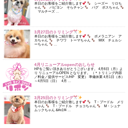
本日のお客様をご紹介致します
シーズー リロち
ゃん
パピヨン そらチャン
パグ ボスちゃん
マルチーズ …
3月27日のトリミング
本日のお客様をご紹介致します
ポメラニアン ア
カちゃん
チワワ トーマちゃん
MIX チェルシ
ーちゃん
…
4月リニューアルopenのおしらせ
HPをご覧い頂きありがとうございます。 4月6日（月）よ
り リニューアルOPEN となります。 （＊トリミング内容
／料金／提供サービス/HP 変更） 準備休業 4月1日（水）
～4月5日（日） 4月 …
3月25日のトリミング
本日のお客様をご紹介致します
T・プードル メリ
ちゃん
T・プードル チョコちゃん
M・シュナ
ムックちゃん &#x1f4 …