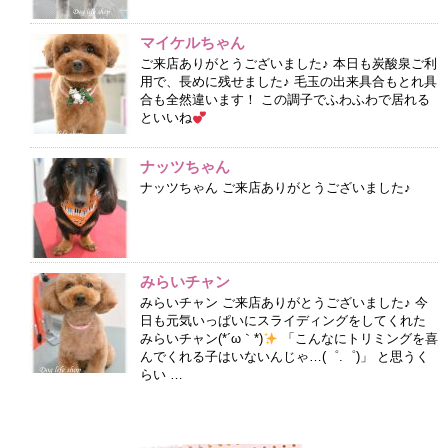
マイケルちゃん
ご来店ありがとうございました♪ 本日も炭酸泉ご利
用で、長めに残せました♪ 毛玉の出来具合もとれ具
合も全然違います！ この調子でふわふわで居れる
といいね
ナッツちゃん
ナッツちゃん ご来店ありがとうございました♪
みらいチャン
みらいチャン ご来店ありがとうございました♪ 今
日も元気いっぱいにスライディングをしてくれた
みらいチャン(*´ω｀*)
「こんなにトリミングを喜
んでくれる子はいないんじゃ…(゜.゜)」 と思うく
らい …