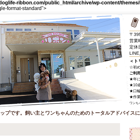
oglife-ribbon.com/public_html/archive/wp-content/themes
gle-format-standard">
〒39
営業時
定休
LINE
＜ト
☆
初
ご利
★年
★10
★口
★作
ワンち
ップです。飼い主とワンちゃんのためのトータルアドバイスに