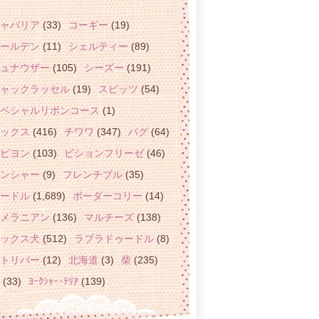
ャバリア
(33)
コーギー
(19)
ールデン
(11)
シェルティー
(89)
ュナウザー
(105)
シーズー
(191)
ャックラッセル
(19)
スピッツ
(54)
ペシャルリボンコース
(1)
ックス
(416)
チワワ
(347)
パグ
(64)
ピヨン
(103)
ビションフリーゼ
(46)
ンシャー
(9)
フレンチブル
(35)
ードル
(1,689)
ボーダーコリー
(14)
メラニアン
(136)
マルチーズ
(138)
ックス犬
(512)
ラブラドゥードル
(8)
トリバー
(12)
北海道
(3)
柴
(235)
(33)
ﾖｰｸｼｬｰ･ﾃﾘｱ
(139)