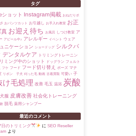
タグ
Instagram掲載
oreショット
おねだりポ
お正
お引越し
彡
おパンツカット
お手入れ教室
お迎え待ち
写真
ア
しつけ教室
お風呂
アレルギー
ー
ウェア
アピール中♪
イベント
シルクパ
ュニケーション
ショードッグ
ク
デンタルケア
トリミングトレーニン
リミング中のショット
ドッグラン
フェルト
フード切り替え
マナ
玉
フード
ポーズ
フケ
子
室
可愛い
リボン 子犬
刈った毛
動画
古着買取
炭酸
抜け毛処理
改善
毛玉
温浴
皮膚改善
社会化トレーニング
犬服
脱毛
薬用シャンプー
験
最近のコメント
17日のトリミング
に
SEO Reseller
ram
より