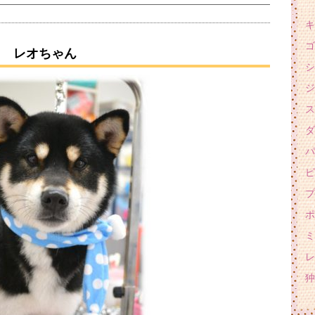
キ
ゴ
レオちゃん
シ
ジ
ス
ダ
パ
ピ
プ
ポ
ミ
レ
狆