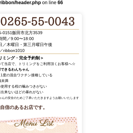
/ribbon/header.php
on line
66
5-0151飯田市北方3539
間／9:00〜18:00
日／木曜日・第三月曜日午後
／ribbon1010
リミング・完全予約制＞
めて当店で、トリミングをご利用頂くお客様へ☆
用できるわんちゃん
に1度の混合ワクチン接種している
歳未満
輪使用する程の噛みつきがない
業出来ないほどの暴れがない
ゃんの安全のためご了承いただきますようお願いいたします
自信のあるお店です。