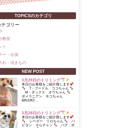
TOPICSのカテゴリ
カテゴリー
み
け教室
ント
ナー・出張
入れ・頂きもの
NEW POST
3月29日のトリミング
本日のお客様をご紹介致します
T・プードル ココちゃん
M・ダックス オウちゃん
ポメラニアン モコちゃん
&#x1f43 …
3月28日のトリミング
本日のお客様をご紹介致します
シーズー リロちゃん
パ
ピヨン そらチャン
パグ ボ