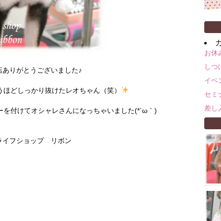
お休
しつ
店ありがとうございました♪
イベ
うほどしっかり抜けたレオちゃん（笑）
セミ
差し
を付けてオシャレさんになっちゃいました(*´ω｀)
グライフショップ リボン