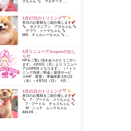
スちゃん
マルチーズ …
3月27日のトリミング
本日のお客様をご紹介致します
ポメラニアン アカちゃん
チワワ トーマちゃん
MIX チェルシーちゃん
…
4月リニューアルopenのおし
らせ
HPをご覧い頂きありがとうござい
ます。 4月6日（月）より リニュー
アルOPEN となります。 （＊トリ
ミング内容／料金／提供サービ
ス/HP 変更） 準備休業 4月1日
（水）～4月5日（日） 4月 …
3月25日のトリミング
本日のお客様をご紹介致します
T・プードル メリちゃん
T・プードル チョコちゃん
M・シュナ ムックちゃん
&#x1f4 …