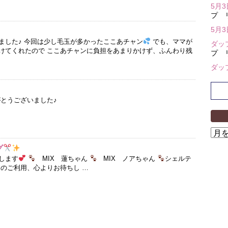
5月
プ 
5月
ました♪ 今回は少し毛玉が多かったここあチャン
でも、ママが
ダッ
けてくれたので ここあチャンに負担をあまりかけず、ふんわり残
プ 
ダッ
がとうございました♪
ア
ー
グ
カ
します
MIX 蓮ちゃん
MIX ノアちゃん
シェルテ
イ
たのご利用、心よりお待ちし …
ブ