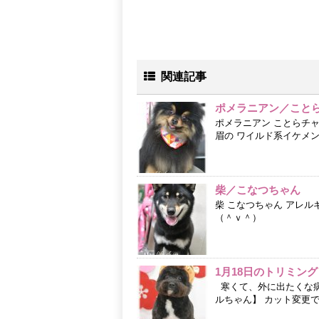
関連記事
ポメラニアン／こと
ポメラニアン ことらチ
眉の ワイルド系イケメン君で
柴／こなつちゃん
柴 こなつちゃん アレル
（＾ｖ＾）
1月18日のトリミング
寒くて、外に出たくな病の
ルちゃん】 カット変更でア