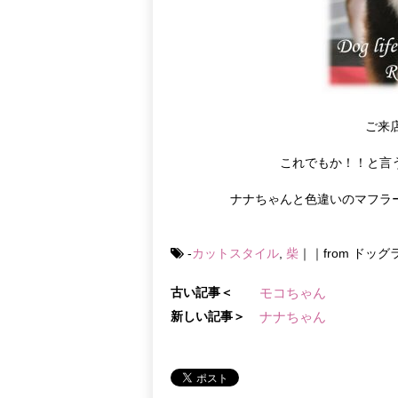
ご来
これでもか！！と言
ナナちゃんと色違いのマフラー
-
カットスタイル
,
柴
｜｜from ドッ
古い記事＜
モコちゃん
新しい記事＞
ナナちゃん