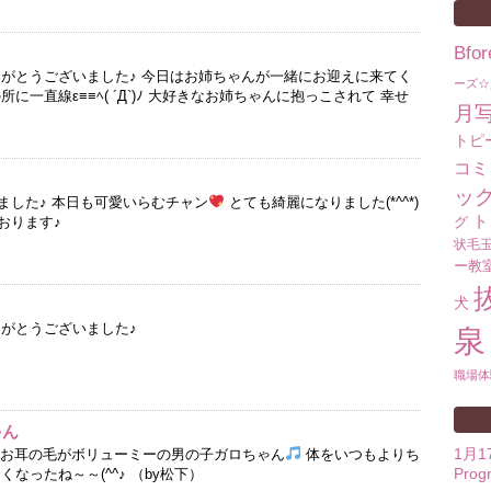
Bf
りがとうございました♪ 今日はお姉ちゃんが一緒にお迎えに来てく
ーズ☆
に一直線ε≡≡ﾍ( ´Д`)ﾉ 大好きなお姉ちゃんに抱っこされて 幸せ
月
…
トピ
コミ
ッ
ました♪ 本日も可愛いらむチャン
とても綺麗になりました(*^^*)
ト
おります♪
グ
状毛
ー教
犬
りがとうございました♪
泉
職場体
ゃん
1月
ん お耳の毛がボリューミーの男の子ガロちゃん
体をいつもよりち
Prog
なったね～～(^^♪ （by松下）