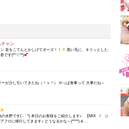
らチャン
ャン 首をこてんとかしげてポーズ！！
黒い毛に、キリッとした
す(*^▽^*)
ギーが少し引いてきたね（＾ｖ＾） やっぱ食事って 大事だね～
水野です(´-｀*) 本日のお客様をご紹介します♪ 【MIX / ジ
フロに移行してきます♪ どうなるかな～(*^^*) & …