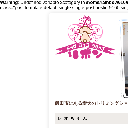
Warning
: Undefined variable $category in
/home/rainbow616/d
class="post-template-default single single-post postid-9166 sin
飯田市にある愛犬のトリミングショ
レオちゃん