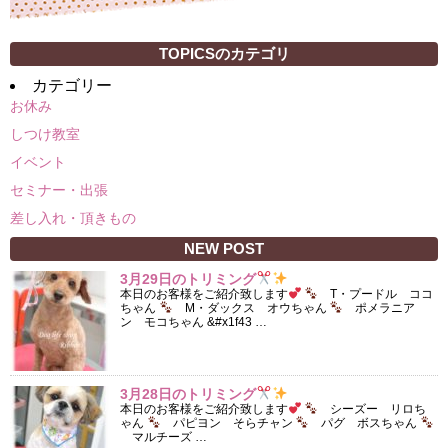
TOPICSのカテゴリ
カテゴリー
お休み
しつけ教室
イベント
セミナー・出張
差し入れ・頂きもの
NEW POST
3月29日のトリミング
本日のお客様をご紹介致します
T・プードル ココ
ちゃん
M・ダックス オウちゃん
ポメラニア
ン モコちゃん &#x1f43 …
3月28日のトリミング
本日のお客様をご紹介致します
シーズー リロち
ゃん
パピヨン そらチャン
パグ ボスちゃん
マルチーズ …