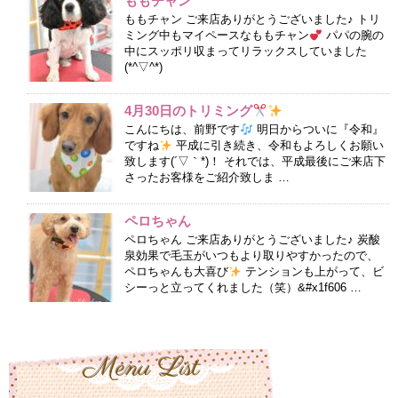
ももチャン
ももチャン ご来店ありがとうございました♪ トリ
ミング中もマイペースなももチャン
パパの腕の
中にスッポリ収まってリラックスしていました
(*^▽^*)
4月30日のトリミング
こんにちは、前野です
明日からついに『令和』
ですね
平成に引き続き、令和もよろしくお願い
致します(´▽｀*)！ それでは、平成最後にご来店下
さったお客様をご紹介致しま …
ペロちゃん
ペロちゃん ご来店ありがとうございました♪ 炭酸
泉効果で毛玉がいつもより取りやすかったので、
ペロちゃんも大喜び
テンションも上がって、ビ
シーっと立ってくれました（笑）&#x1f606 …