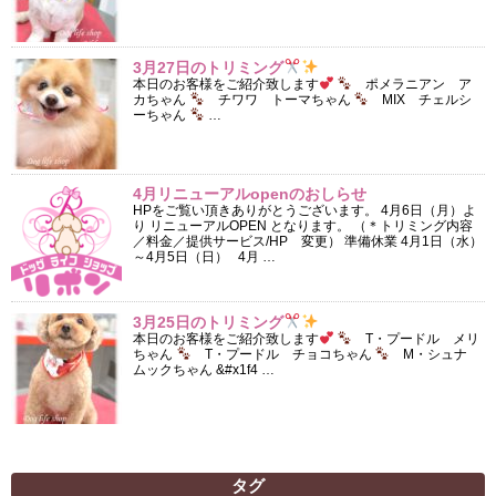
3月27日のトリミング
本日のお客様をご紹介致します
ポメラニアン ア
カちゃん
チワワ トーマちゃん
MIX チェルシ
ーちゃん
…
4月リニューアルopenのおしらせ
HPをご覧い頂きありがとうございます。 4月6日（月）よ
り リニューアルOPEN となります。 （＊トリミング内容
／料金／提供サービス/HP 変更） 準備休業 4月1日（水）
～4月5日（日） 4月 …
3月25日のトリミング
本日のお客様をご紹介致します
T・プードル メリ
ちゃん
T・プードル チョコちゃん
M・シュナ
ムックちゃん &#x1f4 …
タグ