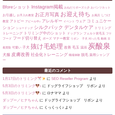
Instagram掲載
Bforeショット
おねだりポーズ☆彡
おパンツカット
お迎え待ち
お正月写真
お引越し
しつけ
お手入れ教室
お風呂
コミュニケー
アレルギー
アトピー
ウェア
教室
アピール中♪
イベント
シルクパック
デンタルケア
ション
トリミング
ショードッグ
トリミング中のショット
トレーニング
ドッグラン
フェルト状毛玉
フケ
フード切り替え
マナー教室
フード
ポーズ
リボン 子犬
刈った毛
動画
古
炭酸泉
抜け毛処理
子犬
改善
毛玉
温浴
可愛い
着買取
皮膚改善
社会化トレーニング
犬服
脱毛
薬用シャンプ
職場体験
ー
最近のコメント
1月17日のトリミング
に
SEO Reseller Program
より
5月3日のトリミング
♪
に
ドッグライフショップ リボン
より
5月3日のトリミング
♪
に
ロナママ
より
ダップー／ヒナちゃん
に
ドッグライフショップ リボン
より
ダップー／ヒナちゃん
に
くっくっく♪
より