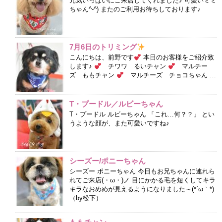
元気いっぱいにご来店してくれました♪ 可愛いミミ
ちゃん^-^) またのご利用お待ちしております♪
7月6日のトリミング
こんにちは、前野です
本日のお客様をご紹介致
します♪
チワワ るいチャン
マルチー
ズ ももチャン
マルチーズ チョコちゃん …
T・プードル／ルビーちゃん
T・プードル ルビーちゃん 「これ…何？？」 とい
うような顔が、また可愛いですね♪
シーズー/ポニーちゃん
シーズー ポニーちゃん 今日もお兄ちゃんに連れら
れてご来店(・ω・)ノ 目にかかる毛を短くしてキラ
キラなおめめが見えるようになりました～(*´ω｀*)
（by松下）