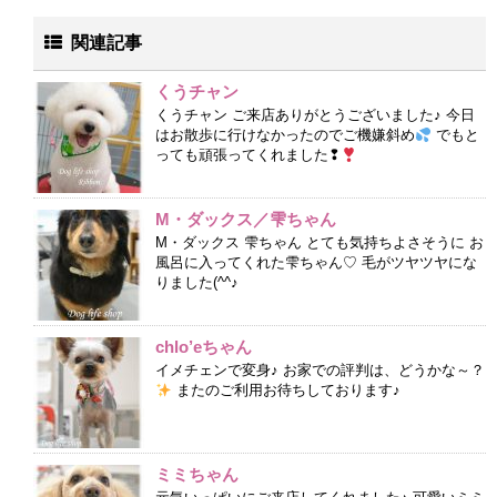
関連記事
くうチャン
くうチャン ご来店ありがとうございました♪ 今日
はお散歩に行けなかったのでご機嫌斜め
でもと
っても頑張ってくれました❢
M・ダックス／雫ちゃん
M・ダックス 雫ちゃん とても気持ちよさそうに お
風呂に入ってくれた雫ちゃん♡ 毛がツヤツヤにな
りました(^^♪
chlo’eちゃん
イメチェンで変身♪ お家での評判は、どうかな～？
またのご利用お待ちしております♪
ミミちゃん