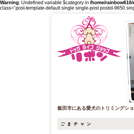
Warning
: Undefined variable $category in
/home/rainbow616/d
class="post-template-default single single-post postid-9650 sin
飯田市にある愛犬のトリミングショ
ごまチャン