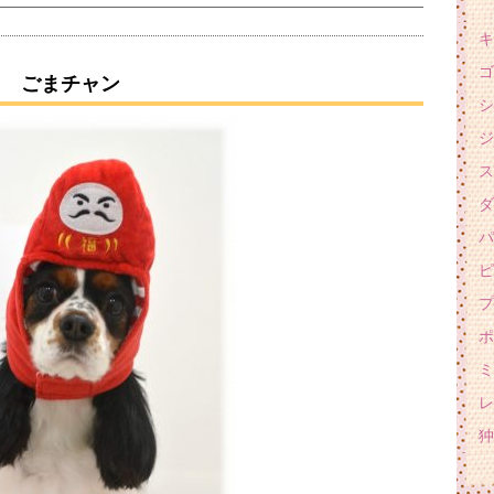
キ
ゴ
ごまチャン
シ
ジ
ス
ダ
パ
ピ
プ
ポ
ミ
レ
狆