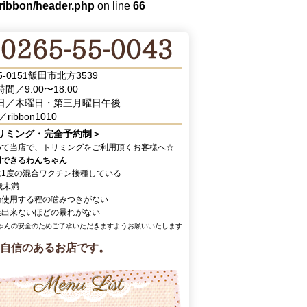
/ribbon/header.php
on line
66
5-0151飯田市北方3539
間／9:00〜18:00
日／木曜日・第三月曜日午後
／ribbon1010
リミング・完全予約制＞
めて当店で、トリミングをご利用頂くお客様へ☆
用できるわんちゃん
に1度の混合ワクチン接種している
歳未満
輪使用する程の噛みつきがない
業出来ないほどの暴れがない
ゃんの安全のためご了承いただきますようお願いいたします
自信のあるお店です。