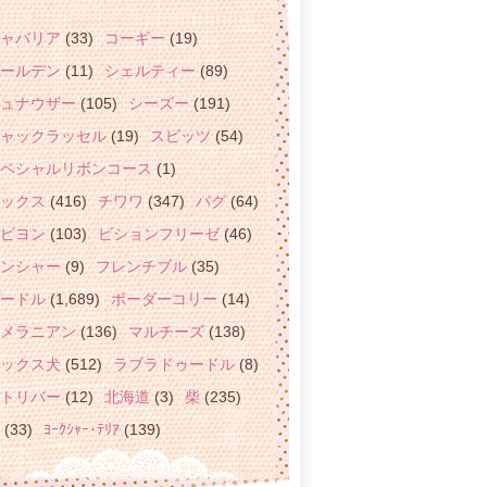
ャバリア
(33)
コーギー
(19)
ールデン
(11)
シェルティー
(89)
ュナウザー
(105)
シーズー
(191)
ャックラッセル
(19)
スピッツ
(54)
ペシャルリボンコース
(1)
ックス
(416)
チワワ
(347)
パグ
(64)
ピヨン
(103)
ビションフリーゼ
(46)
ンシャー
(9)
フレンチブル
(35)
ードル
(1,689)
ボーダーコリー
(14)
メラニアン
(136)
マルチーズ
(138)
ックス犬
(512)
ラブラドゥードル
(8)
トリバー
(12)
北海道
(3)
柴
(235)
(33)
ﾖｰｸｼｬｰ･ﾃﾘｱ
(139)