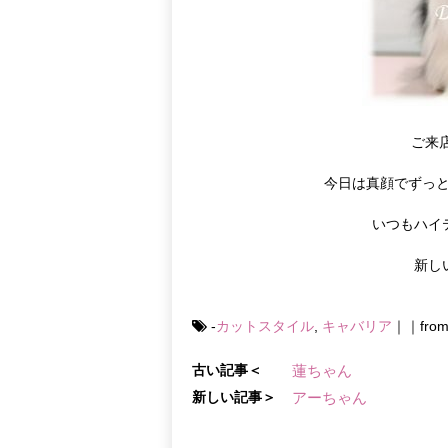
ご来
今日は真顔でずっと
いつもハイ
新し
-
カットスタイル
,
キャバリア
｜｜fr
古い記事＜
蓮ちゃん
新しい記事＞
アーちゃん