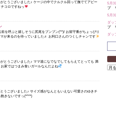
りがとうございました♪ ケージの中でクルクル回って撫でてアピー
5月
イチコロですねっ
プ 
5月
ダッ
ン
プ 
名前を呼ぶと嬉しそうに尻尾をブンブン(^^)/ お留守番がちょっぴり
ダッ
ママが来るのを待っていました♬ お利口さんのつくしチャンです
りがとうございました♪ ママ達になでなでしてもらえてとっても 満
お家ではつまみ食いガールなんだよね
ア
ー
カ
イ
ブ
がとうございました♪ サイズ感がなんともいえない可愛さのゆきチ
きないですっ(*^^*)