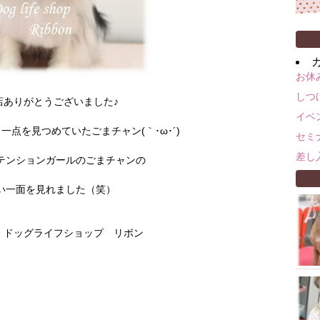
お休
しつ
店ありがとうございました♪
イベ
一点を見つめていたごまチャン(｀･ω･´)
セミ
差し
テンションガールのごまチャンの
い一面を見れました（笑）
om ドッグライフショップ リボン