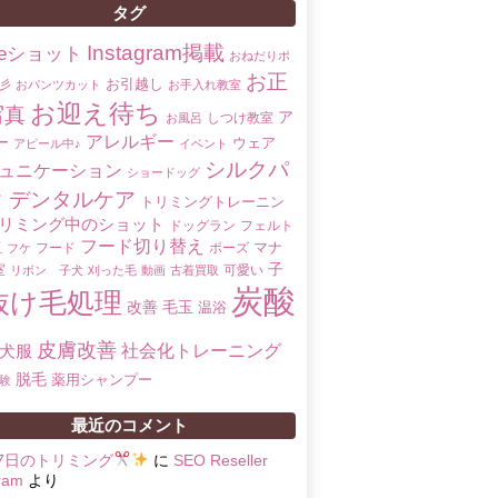
タグ
Instagram掲載
oreショット
おねだりポ
お正
お引越し
彡
おパンツカット
お手入れ教室
お迎え待ち
写真
ア
しつけ教室
お風呂
アレルギー
ー
ウェア
アピール中♪
イベント
シルクパ
ュニケーション
ショードッグ
ク
デンタルケア
トリミングトレーニン
リミング中のショット
ドッグラン
フェルト
フード切り替え
マナ
玉
フード
ポーズ
フケ
子
室
可愛い
リボン 子犬
刈った毛
動画
古着買取
炭酸
抜け毛処理
改善
毛玉
温浴
皮膚改善
社会化トレーニング
犬服
脱毛
薬用シャンプー
験
最近のコメント
17日のトリミング
に
SEO Reseller
ram
より