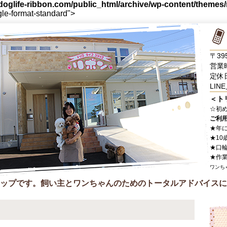
oglife-ribbon.com/public_html/archive/wp-content/themes
gle-format-standard">
〒39
営業時
定休
LINE
＜ト
☆
初
ご利
★年
★10
★口
★作
ワンち
ップです。飼い主とワンちゃんのためのトータルアドバイスに