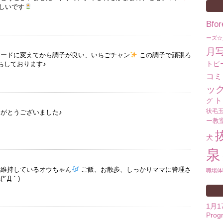
しいです
Bf
ーズ☆
月
フードに変えてから調子が良い、いちごチャン
この調子で頑張ろ
トピ
ちしております♪
コミ
ッ
ト
グ
状毛
りがとうございました♪
ー教
犬
泉
を維持しているオウちゃん
ご飯、お散歩、しっかりママに管理さ
職場体
´Д｀)
1月
Prog