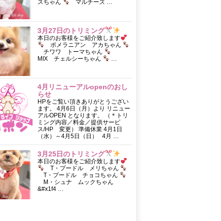
スちゃん
マルチーズ …
3月27日のトリミング
本日のお客様をご紹介致します
ポメラニアン アカちゃん
チワワ トーマちゃん
MIX チェルシーちゃん
…
4月リニューアルopenのおし
らせ
HPをご覧い頂きありがとうござい
ます。 4月6日（月）より リニュー
アルOPEN となります。 （＊トリ
ミング内容／料金／提供サービ
ス/HP 変更） 準備休業 4月1日
（水）～4月5日（日） 4月 …
3月25日のトリミング
本日のお客様をご紹介致します
T・プードル メリちゃん
T・プードル チョコちゃん
M・シュナ ムックちゃん
&#x1f4 …