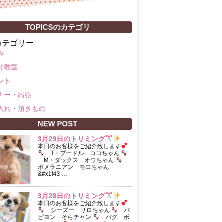
TOPICSのカテゴリ
カテゴリー
み
け教室
ント
ナー・出張
入れ・頂きもの
NEW POST
3月29日のトリミング
本日のお客様をご紹介致します
T・プードル ココちゃん
M・ダックス オウちゃん
ポメラニアン モコちゃん
&#x1f43 …
3月28日のトリミング
本日のお客様をご紹介致します
シーズー リロちゃん
パ
ピヨン そらチャン
パグ ボ