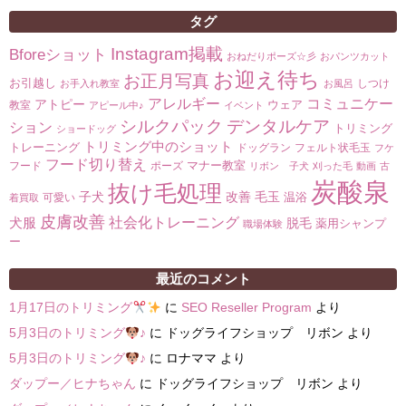
タグ
Instagram掲載
Bforeショット
おねだりポーズ☆彡
おパンツカット
お迎え待ち
お正月写真
お引越し
しつけ
お手入れ教室
お風呂
コミュニケー
アレルギー
アトピー
ウェア
教室
アピール中♪
イベント
シルクパック
デンタルケア
ション
トリミング
ショードッグ
トリミング中のショット
トレーニング
ドッグラン
フェルト状毛玉
フケ
フード切り替え
マナー教室
フード
ポーズ
リボン 子犬
刈った毛
動画
古
炭酸泉
抜け毛処理
子犬
改善
毛玉
温浴
可愛い
着買取
皮膚改善
社会化トレーニング
犬服
脱毛
薬用シャンプ
職場体験
ー
最近のコメント
1月17日のトリミング
に
SEO Reseller Program
より
5月3日のトリミング
♪
に
ドッグライフショップ リボン
より
5月3日のトリミング
♪
に
ロナママ
より
ダップー／ヒナちゃん
に
ドッグライフショップ リボン
より