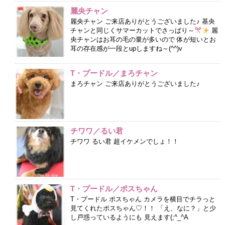
麗央チャン
麗央チャン ご来店ありがとうございました♪ 基央
チャンと同じくサマーカットでさっぱり～
麗
央チャンはお耳の毛の量が多いので 体が短いとお
耳の存在感が一段とupしますね～(^^)v
T・プードル／まろチャン
まろチャン ご来店ありがとうございました♪
チワワ／るい君
チワワ るい君 超イケメンでしょ！！
T・プードル／ポスちゃん
T・プードル ポスちゃん カメラを横目でチラっと
見てくれたポスちゃん♡！！ 「え、なに？」と少
し戸惑っているようにも 見えます(;^_^A