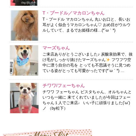
T・プードル／マカロンちゃん
T・プードル マカロンちゃん 丸いお口と、長いお
耳がよく似合うマカロンちゃん♡ おめ目がウルウ
ルしていて、まるでお姫様の様…(*´ω｀*)
マーズちゃん
ご来店ありがとうございました♪ 炭酸泉効果で、抜
け毛がしっかり抜けたマーズちゃん
フワフワ空
中に漂う自分の毛を とっても不思議そうに見つめ
ている姿がとっても可愛かったです(*´ω｀*) …
チワワ/フェーちゃん
チワワ フェーちゃん ビスタちゃん、オルちゃんと
いつも一緒に 来てくれていましたが今回はフェー
ちゃん１人でご来店♩ いい子に頑張りました(‘ω’)
ノ （by松下）