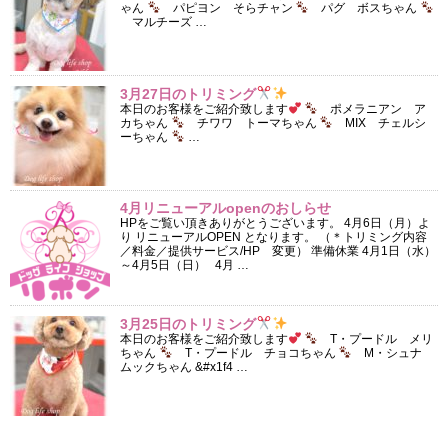
ゃん
パピヨン そらチャン
パグ ボスちゃん
マルチーズ …
3月27日のトリミング
本日のお客様をご紹介致します
ポメラニアン ア
カちゃん
チワワ トーマちゃん
MIX チェルシ
ーちゃん
…
4月リニューアルopenのおしらせ
HPをご覧い頂きありがとうございます。 4月6日（月）よ
り リニューアルOPEN となります。 （＊トリミング内容
／料金／提供サービス/HP 変更） 準備休業 4月1日（水）
～4月5日（日） 4月 …
3月25日のトリミング
本日のお客様をご紹介致します
T・プードル メリ
ちゃん
T・プードル チョコちゃん
M・シュナ
ムックちゃん &#x1f4 …