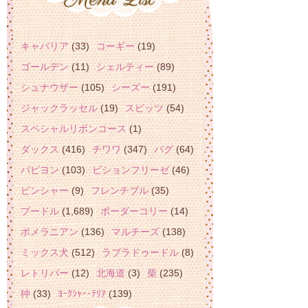
キャバリア
(33)
コーギー
(19)
ゴールデン
(11)
シェルティー
(89)
シュナウザー
(105)
シーズー
(191)
ジャックラッセル
(19)
スピッツ
(54)
スペシャルリボンコース
(1)
ダックス
(416)
チワワ
(347)
パグ
(64)
パピヨン
(103)
ビションフリーゼ
(46)
ピンシャー
(9)
フレンチブル
(35)
プードル
(1,689)
ボーダーコリー
(14)
ポメラニアン
(136)
マルチーズ
(138)
ミックス犬
(512)
ラブラドゥードル
(8)
レトリバー
(12)
北海道
(3)
柴
(235)
狆
(33)
ﾖｰｸｼｬｰ･ﾃﾘｱ
(139)