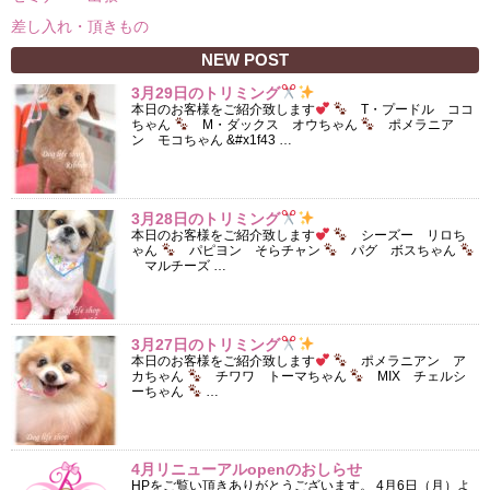
差し入れ・頂きもの
NEW POST
3月29日のトリミング
本日のお客様をご紹介致します
T・プードル ココ
ちゃん
M・ダックス オウちゃん
ポメラニア
ン モコちゃん &#x1f43 …
3月28日のトリミング
本日のお客様をご紹介致します
シーズー リロち
ゃん
パピヨン そらチャン
パグ ボスちゃん
マルチーズ …
3月27日のトリミング
本日のお客様をご紹介致します
ポメラニアン ア
カちゃん
チワワ トーマちゃん
MIX チェルシ
ーちゃん
…
4月リニューアルopenのおしらせ
HPをご覧い頂きありがとうございます。 4月6日（月）よ