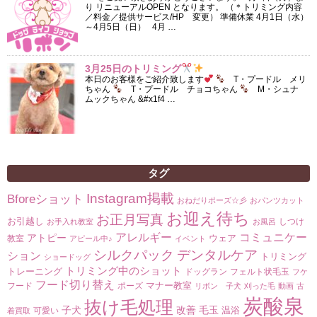
り リニューアルOPEN となります。 （＊トリミング内容
／料金／提供サービス/HP 変更） 準備休業 4月1日（水）
～4月5日（日） 4月 …
3月25日のトリミング
本日のお客様をご紹介致します
T・プードル メリ
ちゃん
T・プードル チョコちゃん
M・シュナ
ムックちゃん &#x1f4 …
タグ
Instagram掲載
Bforeショット
おねだりポーズ☆彡
おパンツカット
お迎え待ち
お正月写真
お引越し
しつけ
お手入れ教室
お風呂
コミュニケー
アレルギー
アトピー
ウェア
教室
アピール中♪
イベント
シルクパック
デンタルケア
ション
トリミング
ショードッグ
トリミング中のショット
トレーニング
ドッグラン
フェルト状毛玉
フケ
フード切り替え
マナー教室
フード
ポーズ
リボン 子犬
刈った毛
動画
古
炭酸泉
抜け毛処理
子犬
改善
毛玉
温浴
可愛い
着買取