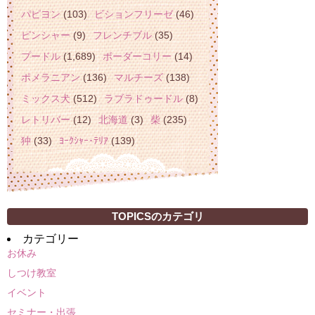
パピヨン
(103)
ビションフリーゼ
(46)
ピンシャー
(9)
フレンチブル
(35)
プードル
(1,689)
ボーダーコリー
(14)
ポメラニアン
(136)
マルチーズ
(138)
ミックス犬
(512)
ラブラドゥードル
(8)
レトリバー
(12)
北海道
(3)
柴
(235)
狆
(33)
ﾖｰｸｼｬｰ･ﾃﾘｱ
(139)
TOPICSのカテゴリ
カテゴリー
お休み
しつけ教室
イベント
セミナー・出張