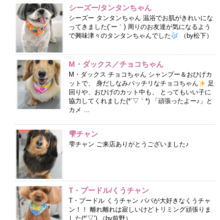
シーズー/タンタンちゃん
シーズー タンタンちゃん 温浴でお肌がきれいにな
ってきました(´ー｀) 周りのお友達が気になるよう
で興味津々のタンタンちゃんでした
（by松下）
M・ダックス／チョコちゃん
M・ダックス チョコちゃん シャンプー＆おひげカ
ットで、 身だしなみバッチリなチョコちゃん
足
回りや、おひげのカット中も、 とってもいい子に
協力してくれました(*´▽｀*) 「頑張ったよー♪」と
カメ …
雫チャン
雫チャン ご来店ありがとうございました♪
T・プードル/くうチャン
T・プードル くうチャン パパが大好きなくうチャ
ン！！ 離れ離れは寂しいけどトリミング頑張りま
した(*’▽’) （by前野）