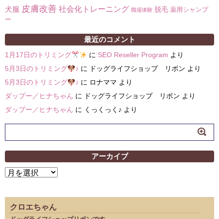
皮膚改善
社会化トレーニング
犬服
脱毛
薬用シャンプ
職場体験
ー
最近のコメント
1月17日のトリミング
に
SEO Reseller Program
より
5月3日のトリミング
♪
に
ドッグライフショップ リボン
より
5月3日のトリミング
♪
に
ロナママ
より
ダップー／ヒナちゃん
に
ドッグライフショップ リボン
より
ダップー／ヒナちゃん
に
くっくっく♪
より
アーカイブ
ア
ー
カ
イ
クロエちゃん
ブ