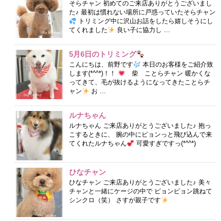
そらチャン 初めてのご来店ありがとうございまし
た♪ 最初は慣れない場所に戸惑っていたそらチャン
トリミング中に沢山お話をしたら嬉しそうにし
てくれました
良い子に協力し …
5月6日のトリミング
こんにちは、前野です
本日のお客様をご紹介致
します(*^^*)！！
柴 ことらチャン 暖かくな
ってきて、毛が抜けるようになってきたことらチ
ャン
お …
ルナちゃん
ルナちゃん ご来店ありがとうございました♪ 抱っ
こするときに、 腕の中にピョンっと飛び込んで来
てくれたルナちゃん
可愛すぎですっ(*^^*)
ひなチャン
ひなチャン ご来店ありがとうございました♪ 美々
チャンと一緒にケージの中で ピョンピョン跳ねて
シンクロ（笑） さすが親子です