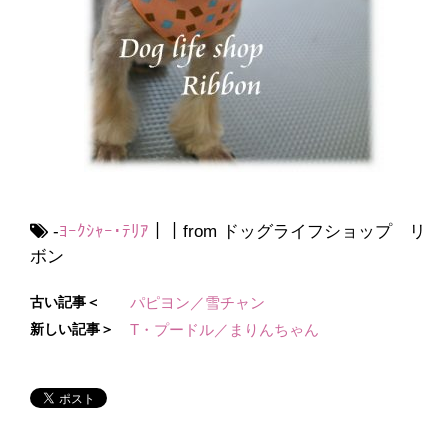
-
ﾖｰｸｼｬｰ･ﾃﾘｱ
｜｜from ドッグライフショップ リ
ボン
古い記事＜
パピヨン／雪チャン
新しい記事＞
T・プードル／まりんちゃん