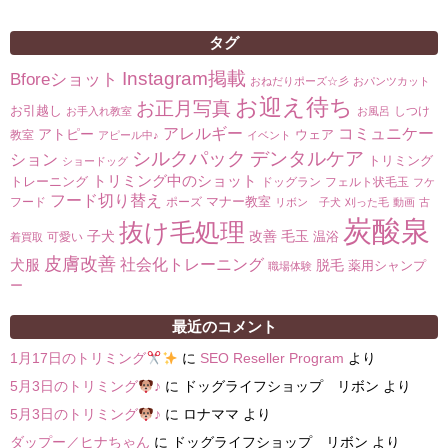
タグ
Instagram掲載
Bforeショット
おねだりポーズ☆彡
おパンツカット
お迎え待ち
お正月写真
お引越し
しつけ
お手入れ教室
お風呂
コミュニケー
アレルギー
アトピー
ウェア
教室
アピール中♪
イベント
シルクパック
デンタルケア
ション
トリミング
ショードッグ
トリミング中のショット
トレーニング
ドッグラン
フェルト状毛玉
フケ
フード切り替え
マナー教室
フード
ポーズ
リボン 子犬
刈った毛
動画
古
炭酸泉
抜け毛処理
子犬
改善
毛玉
温浴
可愛い
着買取
皮膚改善
社会化トレーニング
犬服
脱毛
薬用シャンプ
職場体験
ー
最近のコメント
1月17日のトリミング
に
SEO Reseller Program
より
5月3日のトリミング
♪
に
ドッグライフショップ リボン
より
5月3日のトリミング
♪
に
ロナママ
より
ダップー／ヒナちゃん
に
ドッグライフショップ リボン
より