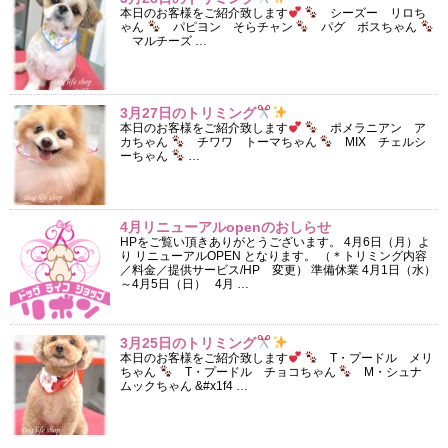
本日のお客様をご紹介致します
シーズー リロち
ゃん
パピヨン そらチャン
パグ ボスちゃん
マルチーズ …
3月27日のトリミング
本日のお客様をご紹介致します
ポメラニアン ア
カちゃん
チワワ トーマちゃん
MIX チェルシ
ーちゃん
…
4月リニューアルopenのおしらせ
HPをご覧い頂きありがとうございます。 4月6日（月）よ
り リニューアルOPEN となります。 （＊トリミング内容
／料金／提供サービス/HP 変更） 準備休業 4月1日（水）
～4月5日（日） 4月 …
3月25日のトリミング
本日のお客様をご紹介致します
T・プードル メリ
ちゃん
T・プードル チョコちゃん
M・シュナ
ムックちゃん &#x1f4 …