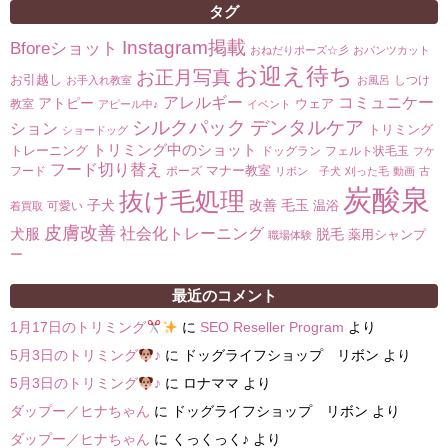
タグ
Instagram掲載
Bforeショット
おねだりポーズ☆彡
おパンツカット
お迎え待ち
お正月写真
お引越し
しつけ
お手入れ教室
お風呂
コミュニケー
アレルギー
アトピー
ウェア
教室
アピール中♪
イベント
シルクパック
デンタルケア
ション
トリミング
ショードッグ
トリミング中のショット
トレーニング
ドッグラン
フェルト状毛玉
フケ
フード切り替え
マナー教室
フード
ポーズ
リボン 子犬
刈った毛
動画
古
炭酸泉
抜け毛処理
子犬
改善
毛玉
温浴
可愛い
着買取
皮膚改善
社会化トレーニング
犬服
脱毛
薬用シャンプ
職場体験
ー
最近のコメント
1月17日のトリミング
に
SEO Reseller Program
より
5月3日のトリミング
♪
に
ドッグライフショップ リボン
より
5月3日のトリミング
♪
に
ロナママ
より
ダップー／ヒナちゃん
に
ドッグライフショップ リボン
より
ダップー／ヒナちゃん
に
くっくっく♪
より