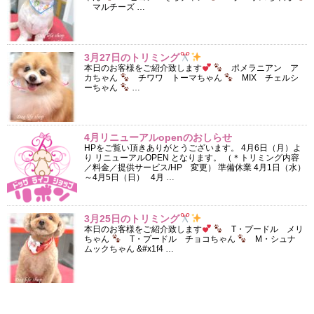
マルチーズ …
3月27日のトリミング
本日のお客様をご紹介致します
ポメラニアン ア
カちゃん
チワワ トーマちゃん
MIX チェルシ
ーちゃん
…
4月リニューアルopenのおしらせ
HPをご覧い頂きありがとうございます。 4月6日（月）よ
り リニューアルOPEN となります。 （＊トリミング内容
／料金／提供サービス/HP 変更） 準備休業 4月1日（水）
～4月5日（日） 4月 …
3月25日のトリミング
本日のお客様をご紹介致します
T・プードル メリ
ちゃん
T・プードル チョコちゃん
M・シュナ
ムックちゃん &#x1f4 …