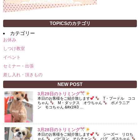
TOPICSのカテゴリ
カテゴリー
お休み
しつけ教室
イベント
セミナー・出張
差し入れ・頂きもの
NEW POST
3月29日のトリミング
本日のお客様をご紹介致します
T・プードル ココ
ちゃん
M・ダックス オウちゃん
ポメラニア
ン モコちゃん &#x1f43 …
3月28日のトリミング
本日のお客様をご紹介致します
シーズー リロち
ゃん
パピヨン そらチャン
パグ ボスちゃん