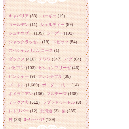
キャバリア
(33)
コーギー
(19)
ゴールデン
(11)
シェルティー
(89)
シュナウザー
(105)
シーズー
(191)
ジャックラッセル
(19)
スピッツ
(54)
スペシャルリボンコース
(1)
ダックス
(416)
チワワ
(347)
パグ
(64)
パピヨン
(103)
ビションフリーゼ
(46)
ピンシャー
(9)
フレンチブル
(35)
プードル
(1,689)
ボーダーコリー
(14)
ポメラニアン
(136)
マルチーズ
(138)
ミックス犬
(512)
ラブラドゥードル
(8)
レトリバー
(12)
北海道
(3)
柴
(235)
狆
(33)
ﾖｰｸｼｬｰ･ﾃﾘｱ
(139)