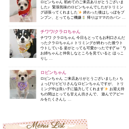
ロビンちゃん 初めてのご来店ありがとうございま
した♪ 緊張気味のロビンちゃんでしたがトリミン
グ頑張ってくれました
終わった後はしっぽをブ
ンブン、とってもご機嫌
帰りはママのカバン …
チワワ/クラロちゃん
チワワ クラロちゃん 今日もとってもお利口さんだ
ったクラロちゃん♫ トリミングが終わった後ウト
ウトしている 姿がとっても可愛かったです(*´ω｀*)
お姉ちゃんと仲良しなところを見ていると ほっこ
りし …
ロビンちゃん
ロビンちゃん ご来店ありがとうございました♪ ち
ょっぴりビビりさんなロビンちゃんですが、 トリ
ミング中は良い子に協力してくれます
お迎え待
ちの間はとっても甘えん坊さんで、 遊んでアピー
ルをたくさんし …