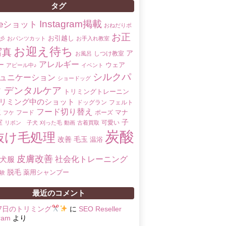
タグ
Instagram掲載
oreショット
おねだりポ
お正
お引越し
彡
おパンツカット
お手入れ教室
お迎え待ち
写真
ア
しつけ教室
お風呂
アレルギー
ー
ウェア
アピール中♪
イベント
シルクパ
ュニケーション
ショードッグ
ク
デンタルケア
トリミングトレーニン
リミング中のショット
ドッグラン
フェルト
フード切り替え
マナ
玉
フード
ポーズ
フケ
子
室
可愛い
リボン 子犬
刈った毛
動画
古着買取
炭酸
抜け毛処理
改善
毛玉
温浴
皮膚改善
社会化トレーニング
犬服
脱毛
薬用シャンプー
験
最近のコメント
17日のトリミング
に
SEO Reseller
ram
より