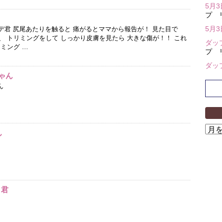
5月
プ 
5月
デ君 尻尾あたりを触ると 痛がるとママから報告が！ 見た目で
 トリミングをして しっかり皮膚を見たら 大きな傷が！！ これ
ダッ
ミング …
プ 
ダッ
ゃん
ん
ア
ん
ー
カ
イ
ブ
コ君