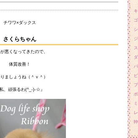
キ
ゴ
チワワ×ダックス
シ
さくらちゃん
ジ
ス
膚が悪くなってきたので、
ダ
体質改善！
パ
ピ
張りましょうね（＾ｖ＾）
プ
私、頑張るわ(^_-)-☆』
ポ
ミ
レ
狆