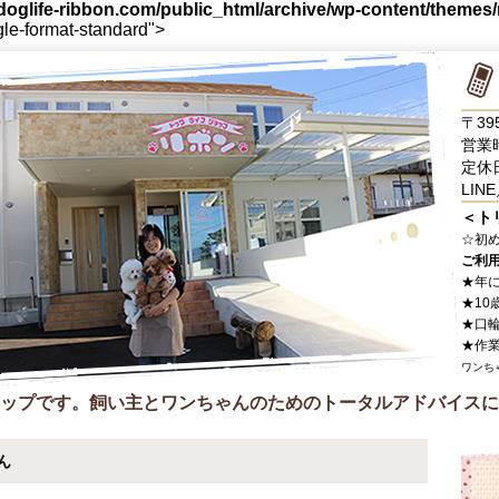
oglife-ribbon.com/public_html/archive/wp-content/themes
gle-format-standard">
〒39
営業時
定休
LINE
＜ト
☆
初
ご利
★年
★10
★口
★作
ワンち
ップです。飼い主とワンちゃんのためのトータルアドバイスに
ん