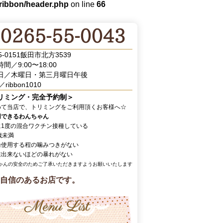
/ribbon/header.php
on line
66
5-0151飯田市北方3539
間／9:00〜18:00
日／木曜日・第三月曜日午後
／ribbon1010
リミング・完全予約制＞
めて当店で、トリミングをご利用頂くお客様へ☆
用できるわんちゃん
に1度の混合ワクチン接種している
歳未満
輪使用する程の噛みつきがない
業出来ないほどの暴れがない
ゃんの安全のためご了承いただきますようお願いいたします
自信のあるお店です。