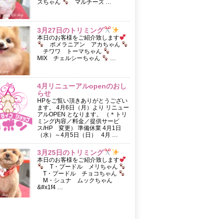
スちゃん
マルチーズ …
3月27日のトリミング
本日のお客様をご紹介致します
ポメラニアン アカちゃん
チワワ トーマちゃん
MIX チェルシーちゃん
…
4月リニューアルopenのおし
らせ
HPをご覧い頂きありがとうござい
ます。 4月6日（月）より リニュー
アルOPEN となります。 （＊トリ
ミング内容／料金／提供サービ
ス/HP 変更） 準備休業 4月1日
（水）～4月5日（日） 4月 …
3月25日のトリミング
本日のお客様をご紹介致します
T・プードル メリちゃん
T・プードル チョコちゃん
M・シュナ ムックちゃん
&#x1f4 …