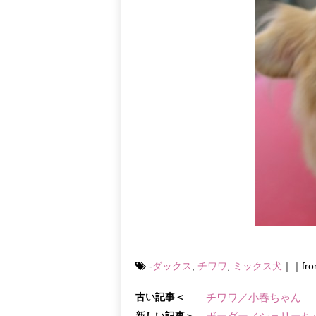
-
ダックス
,
チワワ
,
ミックス犬
｜｜f
古い記事＜
チワワ／小春ちゃん