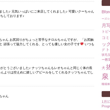
ました♪ 元気いっぱいにご来店してくれました♪ 可愛いクーちゃん
Bf
ちしております♪
ーズ☆
月
トピ
コミ
ルちゃん お尻回りがちょっと苦手なチロルちゃんですが、 「お尻触
ッ
と 頑張って協力してくれる、とっても優しい女の子です
いつも
ト
グ
状毛
ー教
犬
りがとうございました♪ ナッツちゃんもレオちゃんと同じく体の長
んよりは控えめに嬉しいアピールをしてくれるナッツちゃんでし
泉
職場体
ちゃん
1月
Prog