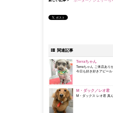
新しい記事＞
ボーダー／シェリーち
関連記事
Terraちゃん
Terraちゃん ご来店
今日も好き好きアピールしていて
M・ダック／レオ君
M・ダックス レオ君 真ん