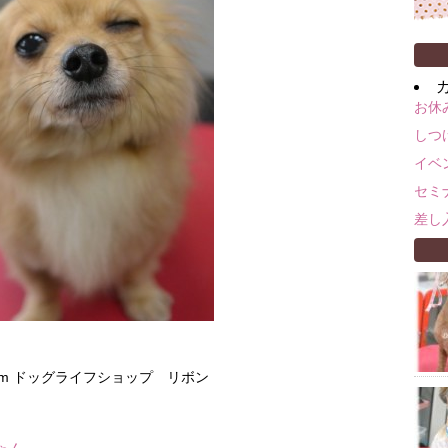
お休
しつ
イベ
セミ
差し
rom ドッグライフショップ リボン