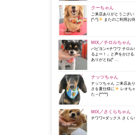
クーちゃん
ご来店ありがとうござい
(^-^)
またのご利用お待
MIX／チロルちゃん
パピヨン×チワワ チロ
るよー！」と声をかける
ありがとね(* …
ナッツちゃん
ナッツちゃん ご来店あ
さを夏仕様に
レオちゃ
た～(*^^*)
MIX／さくらちゃん
チワワ×ダックス さくら