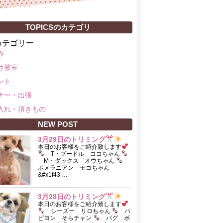
TOPICSのカテゴリ
カテゴリー
み
け教室
ント
ナー・出張
入れ・頂きもの
NEW POST
3月29日のトリミング
本日のお客様をご紹介致します
T・プードル ココちゃん
M・ダックス オウちゃん
ポメラニアン モコちゃん
&#x1f43 …
3月28日のトリミング
本日のお客様をご紹介致します
シーズー リロちゃん
パ
ピヨン そらチャン
パグ ボ