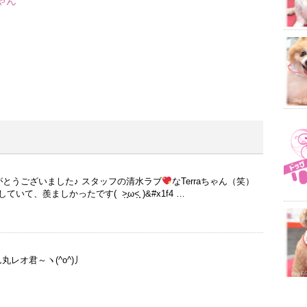
ゃん
ありがとうございました♪ スタッフの清水ラブ
なTerraちゃん（笑）
、羨ましかったです( ˃̣̣̥ω˂̣̣̥ )&#x1f4 …
丸レオ君～ヽ(^o^)丿