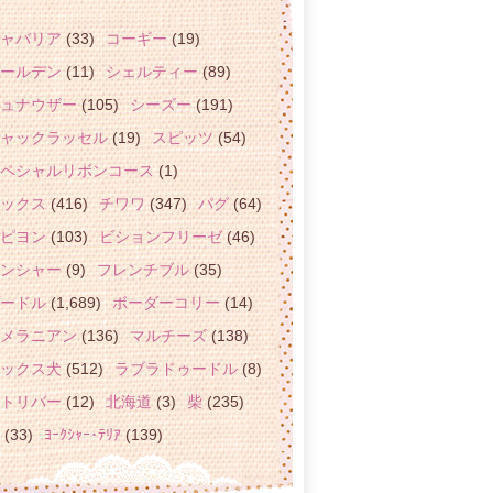
ャバリア
(33)
コーギー
(19)
ールデン
(11)
シェルティー
(89)
ュナウザー
(105)
シーズー
(191)
ャックラッセル
(19)
スピッツ
(54)
ペシャルリボンコース
(1)
ックス
(416)
チワワ
(347)
パグ
(64)
ピヨン
(103)
ビションフリーゼ
(46)
ンシャー
(9)
フレンチブル
(35)
ードル
(1,689)
ボーダーコリー
(14)
メラニアン
(136)
マルチーズ
(138)
ックス犬
(512)
ラブラドゥードル
(8)
トリバー
(12)
北海道
(3)
柴
(235)
(33)
ﾖｰｸｼｬｰ･ﾃﾘｱ
(139)