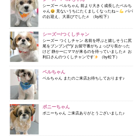
シーズー ベルちゃん 前より大きく成長したベルち
ゃん
見ないうちにたくましくなったね～
パパ
のお迎え、大喜びでした♬ （by松下）
シーズー/つくしチャン
シーズー つくしチャン 名前を呼ぶと嬉しそうに尻
尾をブンブン(^^)/ お留守番がちょっぴり長かった
けど 静かーにママが来るのを待っていました♬ お
利口さんのつくしチャンです
（by松下）
ベルちゃん
ベルちゃん またのご来店お待ちしております♪
ポニーちゃん
ポニーちゃん ご来店ありがとうございました♪