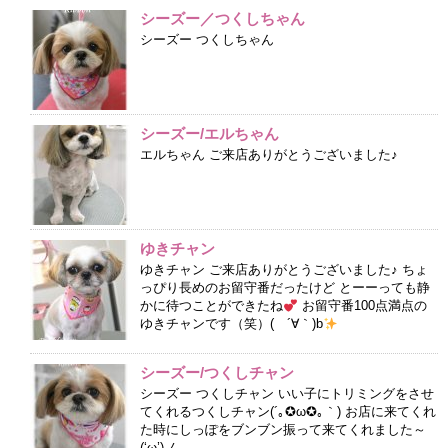
シーズー／つくしちゃん
シーズー つくしちゃん
シーズー/エルちゃん
エルちゃん ご来店ありがとうございました♪
ゆきチャン
ゆきチャン ご来店ありがとうございました♪ ちょ
っぴり長めのお留守番だったけど とーーっても静
かに待つことができたね
お留守番100点満点の
ゆきチャンです（笑）( ´∀｀)b
シーズー/つくしチャン
シーズー つくしチャン いい子にトリミングをさせ
てくれるつくしチャン(´｡✪ω✪｡｀) お店に来てくれ
た時にしっぽをブンブン振って来てくれました～
(‘ω’)ノ