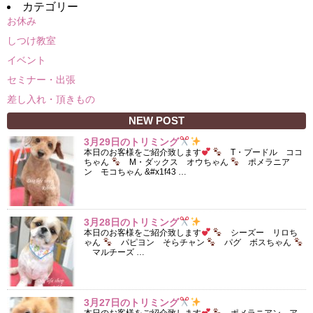
カテゴリー
お休み
しつけ教室
イベント
セミナー・出張
差し入れ・頂きもの
NEW POST
3月29日のトリミング
本日のお客様をご紹介致します
T・プードル ココ
ちゃん
M・ダックス オウちゃん
ポメラニア
ン モコちゃん &#x1f43 …
3月28日のトリミング
本日のお客様をご紹介致します
シーズー リロち
ゃん
パピヨン そらチャン
パグ ボスちゃん
マルチーズ …
3月27日のトリミング