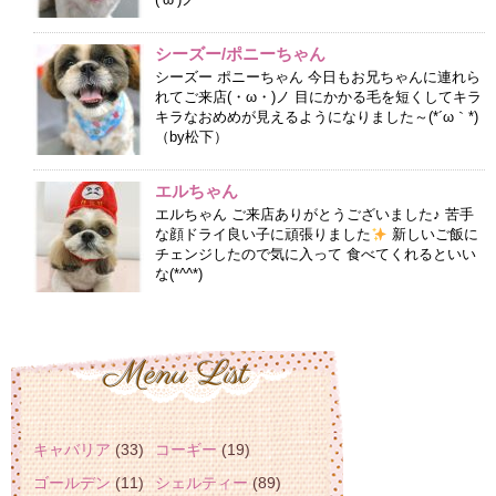
シーズー/ポニーちゃん
シーズー ポニーちゃん 今日もお兄ちゃんに連れら
れてご来店(・ω・)ノ 目にかかる毛を短くしてキラ
キラなおめめが見えるようになりました～(*´ω｀*)
（by松下）
エルちゃん
エルちゃん ご来店ありがとうございました♪ 苦手
な顔ドライ良い子に頑張りました
新しいご飯に
チェンジしたので気に入って 食べてくれるといい
な(*^^*)
キャバリア
(33)
コーギー
(19)
ゴールデン
(11)
シェルティー
(89)