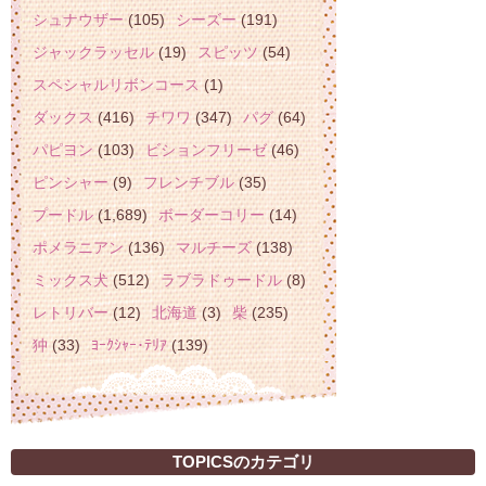
シュナウザー
(105)
シーズー
(191)
ジャックラッセル
(19)
スピッツ
(54)
スペシャルリボンコース
(1)
ダックス
(416)
チワワ
(347)
パグ
(64)
パピヨン
(103)
ビションフリーゼ
(46)
ピンシャー
(9)
フレンチブル
(35)
プードル
(1,689)
ボーダーコリー
(14)
ポメラニアン
(136)
マルチーズ
(138)
ミックス犬
(512)
ラブラドゥードル
(8)
レトリバー
(12)
北海道
(3)
柴
(235)
狆
(33)
ﾖｰｸｼｬｰ･ﾃﾘｱ
(139)
TOPICSのカテゴリ