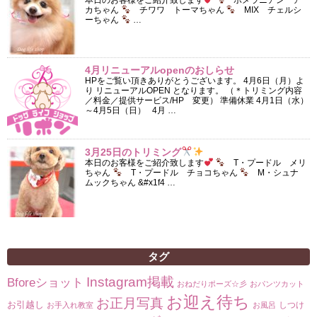
本日のお客様をご紹介致します
ポメラニアン ア
カちゃん
チワワ トーマちゃん
MIX チェルシ
ーちゃん
…
4月リニューアルopenのおしらせ
HPをご覧い頂きありがとうございます。 4月6日（月）よ
り リニューアルOPEN となります。 （＊トリミング内容
／料金／提供サービス/HP 変更） 準備休業 4月1日（水）
～4月5日（日） 4月 …
3月25日のトリミング
本日のお客様をご紹介致します
T・プードル メリ
ちゃん
T・プードル チョコちゃん
M・シュナ
ムックちゃん &#x1f4 …
タグ
Instagram掲載
Bforeショット
おねだりポーズ☆彡
おパンツカット
お迎え待ち
お正月写真
お引越し
しつけ
お手入れ教室
お風呂