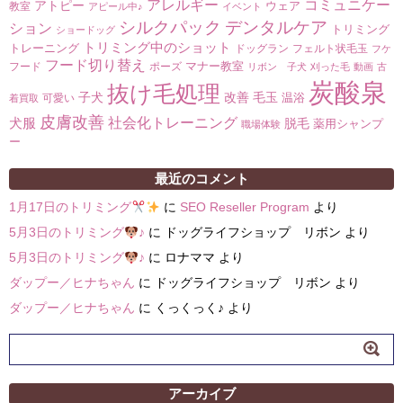
コミュニケー
アレルギー
アトピー
ウェア
教室
アピール中♪
イベント
シルクパック
デンタルケア
ション
トリミング
ショードッグ
トリミング中のショット
トレーニング
ドッグラン
フェルト状毛玉
フケ
フード切り替え
マナー教室
フード
ポーズ
リボン 子犬
刈った毛
動画
古
炭酸泉
抜け毛処理
子犬
改善
毛玉
温浴
可愛い
着買取
皮膚改善
社会化トレーニング
犬服
脱毛
薬用シャンプ
職場体験
ー
最近のコメント
1月17日のトリミング
に
SEO Reseller Program
より
5月3日のトリミング
♪
に
ドッグライフショップ リボン
より
5月3日のトリミング
♪
に
ロナママ
より
ダップー／ヒナちゃん
に
ドッグライフショップ リボン
より
ダップー／ヒナちゃん
に
くっくっく♪
より
アーカイブ