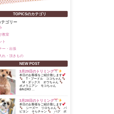
TOPICSのカテゴリ
カテゴリー
み
け教室
ント
ナー・出張
入れ・頂きもの
NEW POST
3月29日のトリミング
本日のお客様をご紹介致します
T・プードル ココちゃん
M・ダックス オウちゃん
ポメラニアン モコちゃん
&#x1f43 …
3月28日のトリミング
本日のお客様をご紹介致します
シーズー リロちゃん
パ
ピヨン そらチャン
パグ ボ