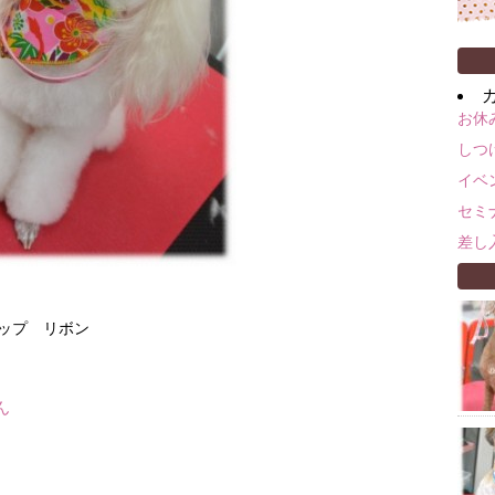
お休
しつ
イベ
セミ
差し
ョップ リボン
ん