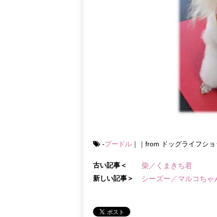
-
プードル
｜｜from ドッグライフシ
古い記事＜
柴／くまきち君
新しい記事＞
シーズー／マルコちゃ