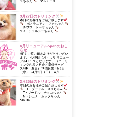
スちゃん
マルチーズ …
3月27日のトリミング
本日のお客様をご紹介致します
ポメラニアン アカちゃん
チワワ トーマちゃん
MIX チェルシーちゃん
…
4月リニューアルopenのおし
らせ
HPをご覧い頂きありがとうござい
ます。 4月6日（月）より リニュー
アルOPEN となります。 （＊トリ
ミング内容／料金／提供サービ
ス/HP 変更） 準備休業 4月1日
（水）～4月5日（日） 4月 …
3月25日のトリミング
本日のお客様をご紹介致します
T・プードル メリちゃん
T・プードル チョコちゃん
M・シュナ ムックちゃん
&#x1f4 …