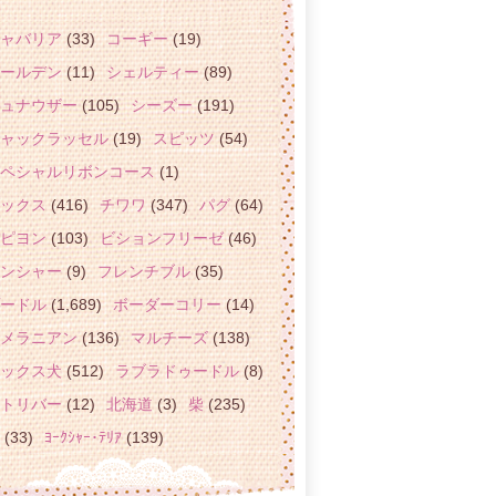
ャバリア
(33)
コーギー
(19)
ールデン
(11)
シェルティー
(89)
ュナウザー
(105)
シーズー
(191)
ャックラッセル
(19)
スピッツ
(54)
ペシャルリボンコース
(1)
ックス
(416)
チワワ
(347)
パグ
(64)
ピヨン
(103)
ビションフリーゼ
(46)
ンシャー
(9)
フレンチブル
(35)
ードル
(1,689)
ボーダーコリー
(14)
メラニアン
(136)
マルチーズ
(138)
ックス犬
(512)
ラブラドゥードル
(8)
トリバー
(12)
北海道
(3)
柴
(235)
(33)
ﾖｰｸｼｬｰ･ﾃﾘｱ
(139)