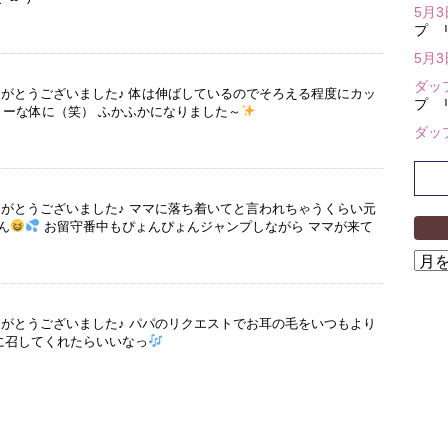
5月
プ 
5月
ダッ
りがとうございました♪ 体は伸ばしているのでそろえる程度にカッ
プ 
ーな体に（笑） ふかふかになりました～
ダッ
りがとうございました♪ ママに落ち着いてと言われちゃうくらい元
ん
お留守番中もぴょんぴょんジャンプしながら ママが来て
ア
ー
カ
イ
りがとうございました♪ パパのリクエストでお耳の毛をいつもより
に召してくれたらいいなっ
ブ