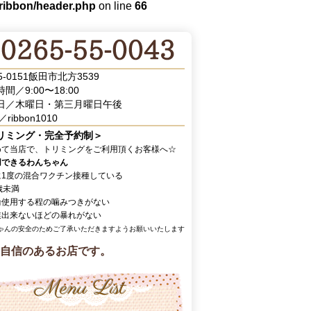
/ribbon/header.php
on line
66
5-0151飯田市北方3539
間／9:00〜18:00
日／木曜日・第三月曜日午後
／ribbon1010
リミング・完全予約制＞
めて当店で、トリミングをご利用頂くお客様へ☆
用できるわんちゃん
に1度の混合ワクチン接種している
歳未満
輪使用する程の噛みつきがない
業出来ないほどの暴れがない
ゃんの安全のためご了承いただきますようお願いいたします
自信のあるお店です。