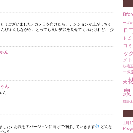
Bf
ーズ☆
がとうございました♪ カメラを向けたら、テンションが上がっちゃ
ょんぴょんしながら、とっても良い笑顔を見せてくれたけれど、 少
月
トピ
コミ
ゃん
ッ
ト
グ
状毛
ー教
犬
ちゃん
泉
ゃん
職場体
1月
ました♪ お顔を冬バージョンに向けて伸ばしていきます
どんな
Prog
ω’*)