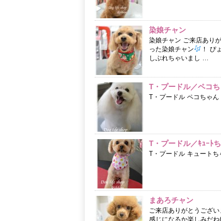
染娘チャン
染娘チャン ご来店あり
った染娘チャン
！ ぴ
しぶれちゃいまし …
T・プードル／ペコち
T・プードル ペコちゃん
T・プードル／ｷｭｰﾄ
T・プードル キュートち
まあろチャン
ご来店ありがとうござい
感じになるか楽しみだね(*’