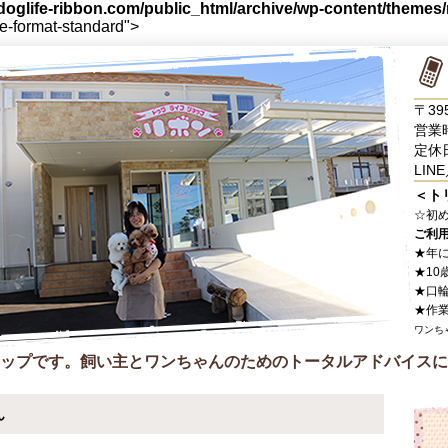
oglife-ribbon.com/public_html/archive/wp-content/themes
le-format-standard">
〒39
営業時
定休
LINE
＜ト
☆
初
ご利
★年
★10
★口
★作
ワンち
ップです。飼い主とワンちゃんのためのトータルアドバイスに
ん