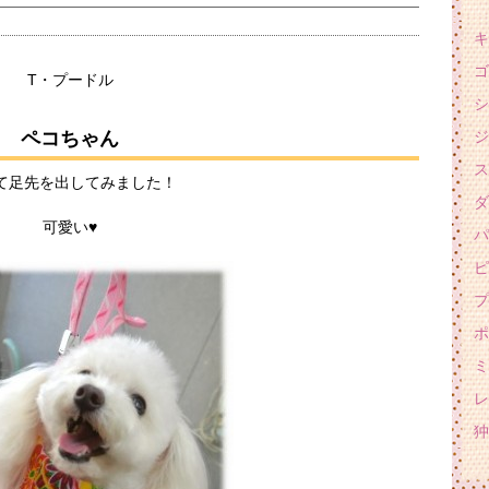
キ
ゴ
T・プードル
シ
ペコちゃん
ジ
ス
て足先を出してみました！
ダ
可愛い♥
パ
ピ
プ
ポ
ミ
レ
狆