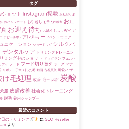
タグ
Instagram掲載
oreショット
おねだりポ
お正
お引越し
彡
おパンツカット
お手入れ教室
お迎え待ち
写真
ア
しつけ教室
お風呂
アレルギー
ー
ウェア
アピール中♪
イベント
シルクパ
ュニケーション
ショードッグ
ク
デンタルケア
トリミングトレーニン
リミング中のショット
ドッグラン
フェルト
フード切り替え
マナ
玉
フード
ポーズ
フケ
子
室
可愛い
リボン 子犬
刈った毛
動画
古着買取
炭酸
抜け毛処理
改善
毛玉
温浴
皮膚改善
社会化トレーニング
犬服
脱毛
薬用シャンプー
験
最近のコメント
17日のトリミング
に
SEO Reseller
ram
より