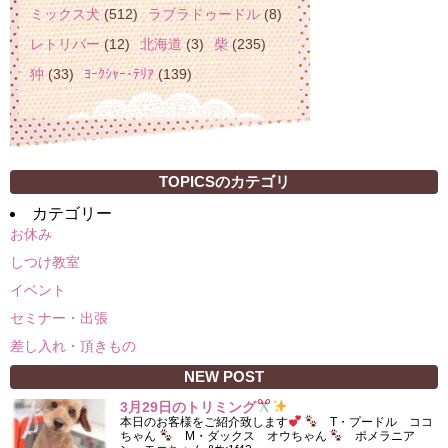
ミックス犬
(512)
ラブラドゥードル
(8)
レトリバー
(12)
北海道
(3)
柴
(235)
狆
(33)
ﾖｰｸｼｬｰ･ﾃﾘｱ
(139)
TOPICSのカテゴリ
カテゴリー
お休み
しつけ教室
イベント
セミナー・出張
差し入れ・頂きもの
NEW POST
3月29日のトリミング
本日のお客様をご紹介致します
T・プードル ココ
ちゃん
M・ダックス オウちゃん
ポメラニア