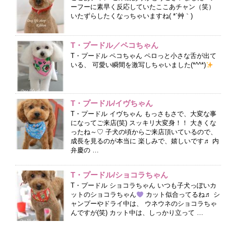
ーフーに素早く反応していたここあチャン（笑）
いたずらしたくなっちゃいますね( *´艸｀)
T・プードル／ペコちゃん
T・プードル ペコちゃん ペロっと小さな舌が出て
いる、 可愛い瞬間を激写しちゃいました(*^^*)
T・プードル/イヴちゃん
T・プードル イヴちゃん もっさもさで、大変な事
になってご来店(笑) スッキリ大変身！！ 大きくな
ったね～♡ 子犬の頃からご来店頂いているので、
成長を見るのが本当に 楽しみで、嬉しいです♬ 内
弁慶の …
T・プードル/ショコラちゃん
T・プードル ショコラちゃん いつも子犬っぽいカ
ットのショコラちゃん
カット似合ってるね♬ シ
ャンプーやドライ中は、 ウネウネのショコラちゃ
んですが(笑) カット中は、しっかり立って …