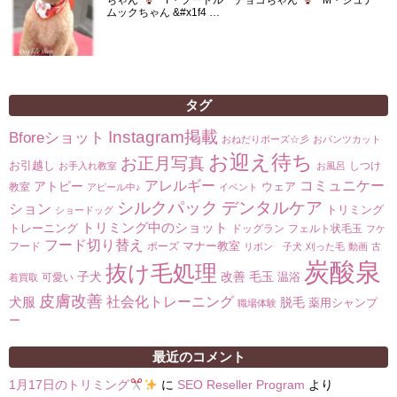
ちゃん
T・プードル チョコちゃん
M・シュナ
ムックちゃん &#x1f4 …
タグ
Instagram掲載
Bforeショット
おねだりポーズ☆彡
おパンツカット
お迎え待ち
お正月写真
お引越し
しつけ
お手入れ教室
お風呂
コミュニケー
アレルギー
アトピー
ウェア
教室
アピール中♪
イベント
シルクパック
デンタルケア
ション
トリミング
ショードッグ
トリミング中のショット
トレーニング
ドッグラン
フェルト状毛玉
フケ
フード切り替え
マナー教室
フード
ポーズ
リボン 子犬
刈った毛
動画
古
炭酸泉
抜け毛処理
子犬
改善
毛玉
温浴
可愛い
着買取
皮膚改善
社会化トレーニング
犬服
脱毛
薬用シャンプ
職場体験
ー
最近のコメント
1月17日のトリミング
に
SEO Reseller Program
より