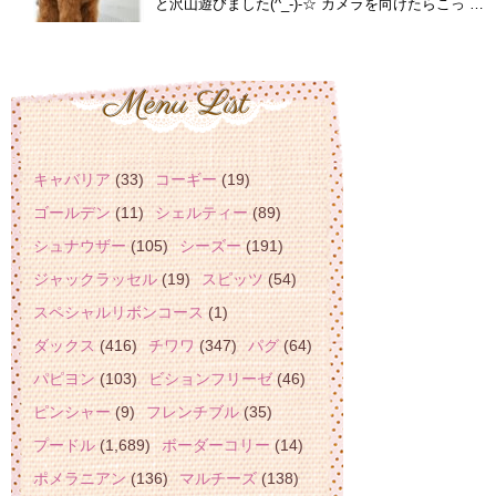
と沢山遊びました(^_-)-☆ カメラを向けたらこっ …
キャバリア
(33)
コーギー
(19)
ゴールデン
(11)
シェルティー
(89)
シュナウザー
(105)
シーズー
(191)
ジャックラッセル
(19)
スピッツ
(54)
スペシャルリボンコース
(1)
ダックス
(416)
チワワ
(347)
パグ
(64)
パピヨン
(103)
ビションフリーゼ
(46)
ピンシャー
(9)
フレンチブル
(35)
プードル
(1,689)
ボーダーコリー
(14)
ポメラニアン
(136)
マルチーズ
(138)