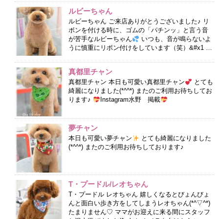
ルビーちゃん
ルビーちゃん ご来店ありがとうございました♪ リ
ボンを付ける時に、ゴムの「パチンッ」と言う音
が苦手なルビーちゃん
いつも、音が鳴らないよ
うに慎重にリボン付けをしています（笑）&#x1 …
真都里チャン
真都里チャン 本日も可愛い真都里チャン
とても
綺麗になりました(*^^*) またのご利用お待ちしてお
ります♪
Instagram水野 掲載
夢チャン
本日も可愛い夢チャン
とても綺麗になりました
(*^^*) またのご利用お待ちしております♪
T・プードル/レオちゃん
T・プードル レオちゃん 嬉しくなるとびょんびょ
んと面白い歩き方をしてしまうレオちゃん(*^▽^*)
たまりません♡ ママがお迎えに来る間にスタッフ