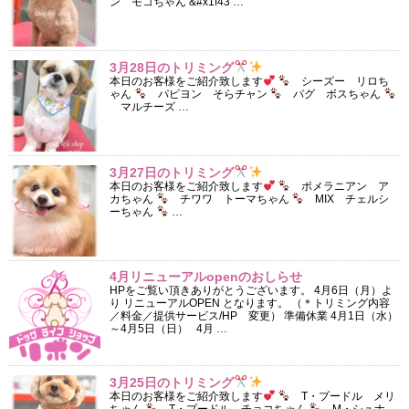
ン モコちゃん &#x1f43 …
3月28日のトリミング
本日のお客様をご紹介致します
シーズー リロち
ゃん
パピヨン そらチャン
パグ ボスちゃん
マルチーズ …
3月27日のトリミング
本日のお客様をご紹介致します
ポメラニアン ア
カちゃん
チワワ トーマちゃん
MIX チェルシ
ーちゃん
…
4月リニューアルopenのおしらせ
HPをご覧い頂きありがとうございます。 4月6日（月）よ
り リニューアルOPEN となります。 （＊トリミング内容
／料金／提供サービス/HP 変更） 準備休業 4月1日（水）
～4月5日（日） 4月 …
3月25日のトリミング
本日のお客様をご紹介致します
T・プードル メリ