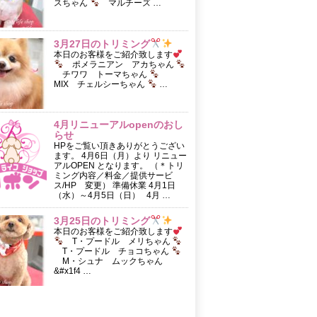
スちゃん
マルチーズ …
3月27日のトリミング
本日のお客様をご紹介致します
ポメラニアン アカちゃん
チワワ トーマちゃん
MIX チェルシーちゃん
…
4月リニューアルopenのおし
らせ
HPをご覧い頂きありがとうござい
ます。 4月6日（月）より リニュー
アルOPEN となります。 （＊トリ
ミング内容／料金／提供サービ
ス/HP 変更） 準備休業 4月1日
（水）～4月5日（日） 4月 …
3月25日のトリミング
本日のお客様をご紹介致します
T・プードル メリちゃん
T・プードル チョコちゃん
M・シュナ ムックちゃん
&#x1f4 …