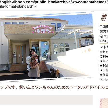
oglife-ribbon.com/public_html/archive/wp-content/themes
gle-format-standard">
〒39
営業時
定休
LINE
＜ト
☆
初
ご利
★年
★10
★口
★作
ワンち
ップです。飼い主とワンちゃんのためのトータルアドバイスに