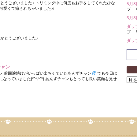
がとうございました♪ トリミング中に何度もお手をしてくれたひな
5月
可愛くて癒されちゃいました♬
プ 
5月
ダッ
プ 
りがとうございました♪
ダッ
チャン
ャン 前回涙焼けがいっぱい出ちゃていたあんずチャン
でも今日は
なっていました(*^▽^*) あんずチャンもとっても良い笑顔を見せ
ア
ー
カ
イ
ブ