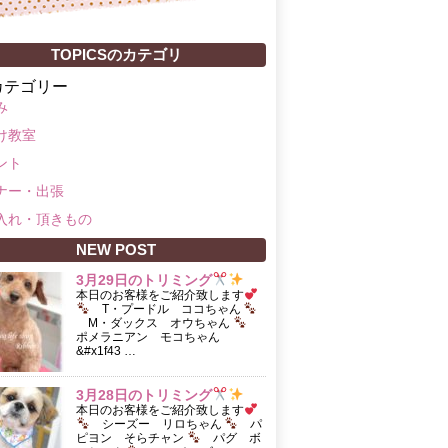
TOPICSのカテゴリ
カテゴリー
み
け教室
ント
ナー・出張
入れ・頂きもの
NEW POST
3月29日のトリミング
本日のお客様をご紹介致します
T・プードル ココちゃん
M・ダックス オウちゃん
ポメラニアン モコちゃん
&#x1f43 …
3月28日のトリミング
本日のお客様をご紹介致します
シーズー リロちゃん
パ
ピヨン そらチャン
パグ ボ