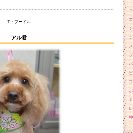
キ
ゴ
T・プードル
シ
アル君
ジ
ス
ダ
パ
ピ
プ
ポ
ミ
レ
狆