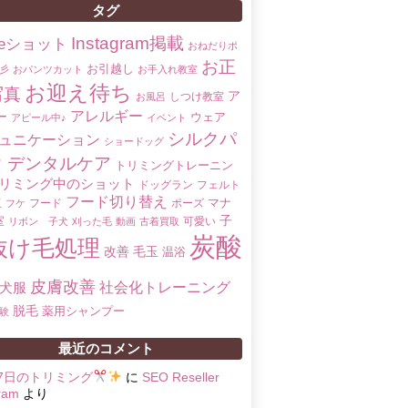
タグ
Instagram掲載
oreショット
おねだりポ
お正
お引越し
彡
おパンツカット
お手入れ教室
お迎え待ち
写真
ア
しつけ教室
お風呂
アレルギー
ー
ウェア
アピール中♪
イベント
シルクパ
ュニケーション
ショードッグ
ク
デンタルケア
トリミングトレーニン
リミング中のショット
ドッグラン
フェルト
フード切り替え
マナ
玉
フード
ポーズ
フケ
子
室
可愛い
リボン 子犬
刈った毛
動画
古着買取
炭酸
抜け毛処理
改善
毛玉
温浴
皮膚改善
社会化トレーニング
犬服
脱毛
薬用シャンプー
験
最近のコメント
17日のトリミング
に
SEO Reseller
ram
より