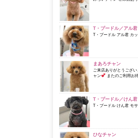
T・プードル／アル君
T・プードル アル君 カ
まあろチャン
ご来店ありがとうござい
ャン
またのご利用お待
T・プードル／けん君
T・プードル けん君 モ
ひなチャン