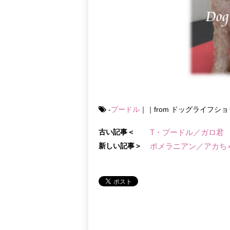
-
プードル
｜｜from ドッグライフシ
古い記事＜
T・プードル／ガロ君
新しい記事＞
ポメラニアン／アカち