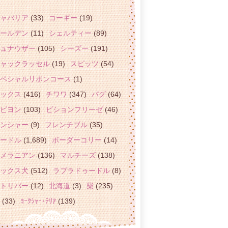
ャバリア
(33)
コーギー
(19)
ールデン
(11)
シェルティー
(89)
ュナウザー
(105)
シーズー
(191)
ャックラッセル
(19)
スピッツ
(54)
ペシャルリボンコース
(1)
ックス
(416)
チワワ
(347)
パグ
(64)
ピヨン
(103)
ビションフリーゼ
(46)
ンシャー
(9)
フレンチブル
(35)
ードル
(1,689)
ボーダーコリー
(14)
メラニアン
(136)
マルチーズ
(138)
ックス犬
(512)
ラブラドゥードル
(8)
トリバー
(12)
北海道
(3)
柴
(235)
(33)
ﾖｰｸｼｬｰ･ﾃﾘｱ
(139)