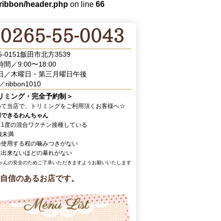
/ribbon/header.php
on line
66
5-0151飯田市北方3539
間／9:00〜18:00
日／木曜日・第三月曜日午後
／ribbon1010
リミング・完全予約制＞
めて当店で、トリミングをご利用頂くお客様へ☆
用できるわんちゃん
に1度の混合ワクチン接種している
歳未満
輪使用する程の噛みつきがない
業出来ないほどの暴れがない
ゃんの安全のためご了承いただきますようお願いいたします
自信のあるお店です。