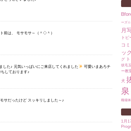
Bf
ーズ☆
月
ット前は、 モサモサ～（＾◇＾）
トピ
コミ
ッ
ト
グ
状毛
ました♪ 元気いっぱいにご来店してくれました
可愛いまあろチ
ー教
ちしております♪
犬
泉
サモサだったけど スッキリしました～♪
職場体
1月
Prog