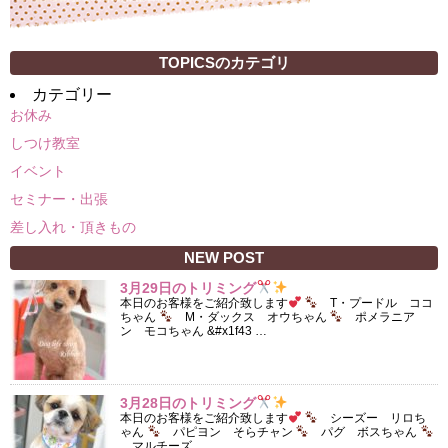
TOPICSのカテゴリ
カテゴリー
お休み
しつけ教室
イベント
セミナー・出張
差し入れ・頂きもの
NEW POST
3月29日のトリミング
本日のお客様をご紹介致します
T・プードル ココ
ちゃん
M・ダックス オウちゃん
ポメラニア
ン モコちゃん &#x1f43 …
3月28日のトリミング
本日のお客様をご紹介致します
シーズー リロち
ゃん
パピヨン そらチャン
パグ ボスちゃん
マルチーズ …