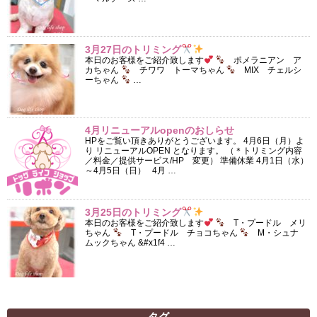
3月27日のトリミング
本日のお客様をご紹介致します
ポメラニアン ア
カちゃん
チワワ トーマちゃん
MIX チェルシ
ーちゃん
…
4月リニューアルopenのおしらせ
HPをご覧い頂きありがとうございます。 4月6日（月）よ
り リニューアルOPEN となります。 （＊トリミング内容
／料金／提供サービス/HP 変更） 準備休業 4月1日（水）
～4月5日（日） 4月 …
3月25日のトリミング
本日のお客様をご紹介致します
T・プードル メリ
ちゃん
T・プードル チョコちゃん
M・シュナ
ムックちゃん &#x1f4 …
タグ