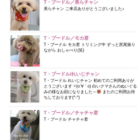
T・プードル／美らチャン
美らチャン ご来店ありがとうございました♪
T・プードル／モカ君
T・プードル モカ君 トリミング中 ずっと尻尾振り
ながら おしゃべり(笑)
T・プードル/れいじチャン
T・プードル れいじチャン 初めてのご利用ありが
とうございますヾ(o´∀｀o) 白いクマさんのぬいぐる
みの様なお顔になりました～
またのご利用お待
ちしております(^.^)
T・プードル／チャチャ君
T・プードル チャチャ君