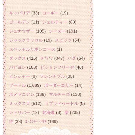
キャバリア
(33)
コーギー
(19)
ゴールデン
(11)
シェルティー
(89)
シュナウザー
(105)
シーズー
(191)
ジャックラッセル
(19)
スピッツ
(54)
スペシャルリボンコース
(1)
ダックス
(416)
チワワ
(347)
パグ
(64)
パピヨン
(103)
ビションフリーゼ
(46)
ピンシャー
(9)
フレンチブル
(35)
プードル
(1,689)
ボーダーコリー
(14)
ポメラニアン
(136)
マルチーズ
(138)
ミックス犬
(512)
ラブラドゥードル
(8)
レトリバー
(12)
北海道
(3)
柴
(235)
狆
(33)
ﾖｰｸｼｬｰ･ﾃﾘｱ
(139)