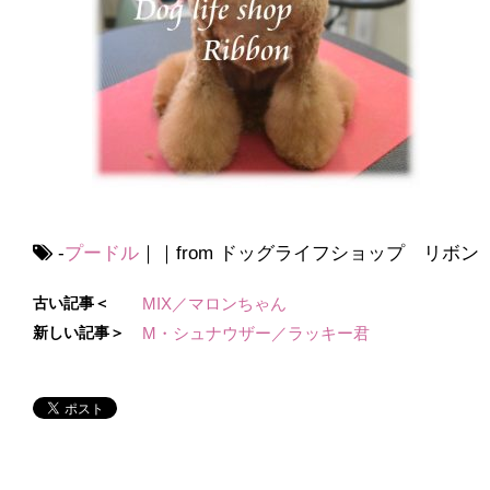
-
プードル
｜｜from ドッグライフショップ リボン
古い記事＜
MIX／マロンちゃん
新しい記事＞
M・シュナウザー／ラッキー君