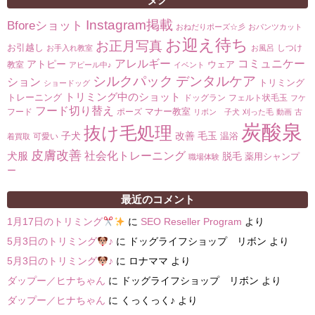
Instagram掲載
Bforeショット
おねだりポーズ☆彡
おパンツカット
お迎え待ち
お正月写真
お引越し
しつけ
お手入れ教室
お風呂
コミュニケー
アレルギー
アトピー
ウェア
教室
アピール中♪
イベント
シルクパック
デンタルケア
ション
トリミング
ショードッグ
トリミング中のショット
トレーニング
ドッグラン
フェルト状毛玉
フケ
フード切り替え
マナー教室
フード
ポーズ
リボン 子犬
刈った毛
動画
古
炭酸泉
抜け毛処理
子犬
改善
毛玉
温浴
可愛い
着買取
皮膚改善
社会化トレーニング
犬服
脱毛
薬用シャンプ
職場体験
ー
最近のコメント
1月17日のトリミング
に
SEO Reseller Program
より
5月3日のトリミング
♪
に
ドッグライフショップ リボン
より
5月3日のトリミング
♪
に
ロナママ
より
ダップー／ヒナちゃん
に
ドッグライフショップ リボン
より
ダップー／ヒナちゃん
に
くっくっく♪
より