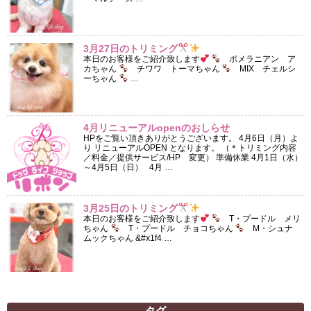
3月27日のトリミング
本日のお客様をご紹介致します
ポメラニアン ア
カちゃん
チワワ トーマちゃん
MIX チェルシ
ーちゃん
…
4月リニューアルopenのおしらせ
HPをご覧い頂きありがとうございます。 4月6日（月）よ
り リニューアルOPEN となります。 （＊トリミング内容
／料金／提供サービス/HP 変更） 準備休業 4月1日（水）
～4月5日（日） 4月 …
3月25日のトリミング
本日のお客様をご紹介致します
T・プードル メリ
ちゃん
T・プードル チョコちゃん
M・シュナ
ムックちゃん &#x1f4 …
タグ