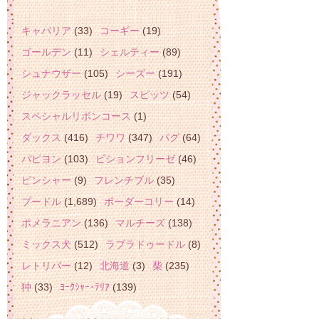
キャバリア
(33)
コーギー
(19)
ゴールデン
(11)
シェルティー
(89)
シュナウザー
(105)
シーズー
(191)
ジャックラッセル
(19)
スピッツ
(54)
スペシャルリボンコース
(1)
ダックス
(416)
チワワ
(347)
パグ
(64)
パピヨン
(103)
ビションフリーゼ
(46)
ピンシャー
(9)
フレンチブル
(35)
プードル
(1,689)
ボーダーコリー
(14)
ポメラニアン
(136)
マルチーズ
(138)
ミックス犬
(512)
ラブラドゥードル
(8)
レトリバー
(12)
北海道
(3)
柴
(235)
狆
(33)
ﾖｰｸｼｬｰ･ﾃﾘｱ
(139)