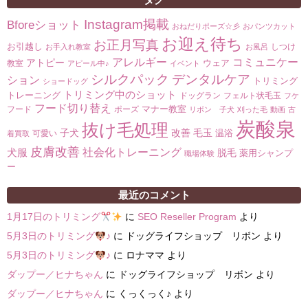
Instagram掲載
Bforeショット
おねだりポーズ☆彡
おパンツカット
お迎え待ち
お正月写真
お引越し
しつけ
お手入れ教室
お風呂
コミュニケー
アレルギー
アトピー
ウェア
教室
アピール中♪
イベント
シルクパック
デンタルケア
ション
トリミング
ショードッグ
トリミング中のショット
トレーニング
ドッグラン
フェルト状毛玉
フケ
フード切り替え
マナー教室
フード
ポーズ
リボン 子犬
刈った毛
動画
古
炭酸泉
抜け毛処理
子犬
改善
毛玉
温浴
可愛い
着買取
皮膚改善
社会化トレーニング
犬服
脱毛
薬用シャンプ
職場体験
ー
最近のコメント
1月17日のトリミング
に
SEO Reseller Program
より
5月3日のトリミング
♪
に
ドッグライフショップ リボン
より
5月3日のトリミング
♪
に
ロナママ
より
ダップー／ヒナちゃん
に
ドッグライフショップ リボン
より
ダップー／ヒナちゃん
に
くっくっく♪
より