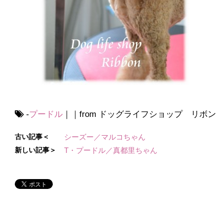
-
プードル
｜｜from ドッグライフショップ リボン
古い記事＜
シーズー／マルコちゃん
新しい記事＞
T・プードル／真都里ちゃん