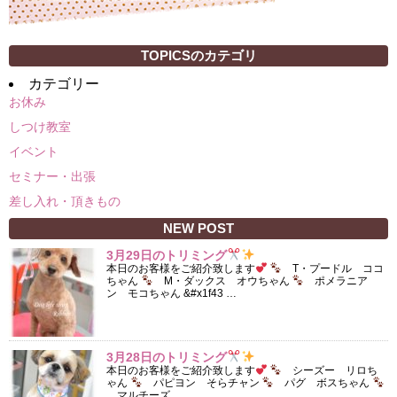
TOPICSのカテゴリ
カテゴリー
お休み
しつけ教室
イベント
セミナー・出張
差し入れ・頂きもの
NEW POST
3月29日のトリミング
本日のお客様をご紹介致します
T・プードル ココ
ちゃん
M・ダックス オウちゃん
ポメラニア
ン モコちゃん &#x1f43 …
3月28日のトリミング
本日のお客様をご紹介致します
シーズー リロち
ゃん
パピヨン そらチャン
パグ ボスちゃん
マルチーズ …