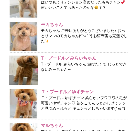
はいつもよりテンション高めだったももチャン
何かいいことでもあったのかな
？？
モカちゃん
モカちゃん ご来店ありがとうございました♪ おっ
とりママのモカちゃん(*´ω｀*) お留守番も完璧でし
た
T・プードル／みらいちゃん
T・プードル みらいちゃん 遊びたくて じっとでき
ないみーちゃんｗ
Ｔ・プードル／ゆずチャン
Ｔ・プードル ゆずチャン 柔らかいフワフワの毛が
可愛いゆずチャン♡ 首をこてんっとかしげてジッ
と見つめられると キュンっとしちゃいます(*´ω`*)
マルちゃん