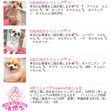
3月29日のトリミング
本日のお客様をご紹介致します
T・プードル ココ
ちゃん
M・ダックス オウちゃん
ポメラニア
ン モコちゃん &#x1f43 …
3月28日のトリミング
本日のお客様をご紹介致します
シーズー リロち
ゃん
パピヨン そらチャン
パグ ボスちゃん
マルチーズ …
3月27日のトリミング
本日のお客様をご紹介致します
ポメラニアン ア
カちゃん
チワワ トーマちゃん
MIX チェルシ
ーちゃん
…
4月リニューアルopenのおしらせ
HPをご覧い頂きありがとうございます。 4月6日（月）よ
り リニューアルOPEN となります。 （＊トリミング内容
／料金／提供サービス/HP 変更） 準備休業 4月1日（水）
～4月5日（日） 4月 …