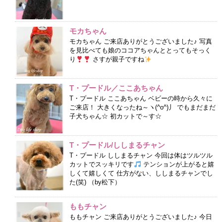
モカちゃん
モカちゃん ご来店ありがとうございました♪ 写真
を見比べても娘のココアちゃんととってもそっく
り
さすが親子ですね
T・プードル／ここあちゃん
T・プードル ここあちゃん ベビーの時から久々に
ご来店！ 大きくなったね～ヽ(^o^)丿 でもまだまだ
子犬ちゃん☆ 初カットで～す☆
T・プードル/ししまるチャン
T・プードル ししまるチャン 今回は体はツルツル
カットでスッキリです
テンションが上がると嬉
しくて嬉しくて 仕方がない、ししまるチャンでし
た(笑) （by松下）
ももチャン
ももチャン ご来店ありがとうございました♪ 今日