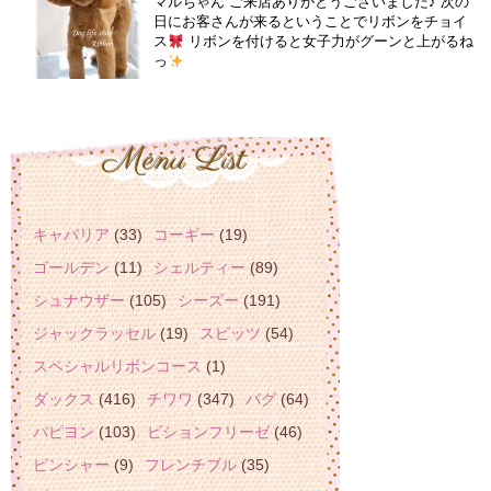
マルちゃん ご来店ありがとうございました♪ 次の
日にお客さんが来るということでリボンをチョイ
ス
リボンを付けると女子力がグーンと上がるね
っ
キャバリア
(33)
コーギー
(19)
ゴールデン
(11)
シェルティー
(89)
シュナウザー
(105)
シーズー
(191)
ジャックラッセル
(19)
スピッツ
(54)
スペシャルリボンコース
(1)
ダックス
(416)
チワワ
(347)
パグ
(64)
パピヨン
(103)
ビションフリーゼ
(46)
ピンシャー
(9)
フレンチブル
(35)