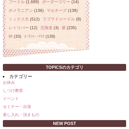
プードル
(1,689)
ボーダーコリー
(14)
ポメラニアン
(136)
マルチーズ
(138)
ミックス犬
(512)
ラブラドゥードル
(8)
レトリバー
(12)
北海道
(3)
柴
(235)
狆
(33)
ﾖｰｸｼｬｰ･ﾃﾘｱ
(139)
TOPICSのカテゴリ
カテゴリー
お休み
しつけ教室
イベント
セミナー・出張
差し入れ・頂きもの
NEW POST