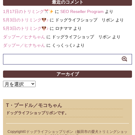
最近のコメント
1月17日のトリミング
に
SEO Reseller Program
より
5月3日のトリミング
♪
に
ドッグライフショップ リボン
より
5月3日のトリミング
♪
に
ロナママ
より
ダップー／ヒナちゃん
に
ドッグライフショップ リボン
より
ダップー／ヒナちゃん
に
くっくっく♪
より
アーカイブ
ア
ー
カ
イ
T・プードル／モコちゃん
ブ
ドッグライフショップリボンです。
Copyright©ドッグライフショップリボン（飯田市の愛犬トリミングショッ