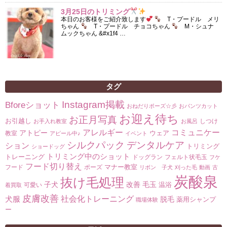
3月25日のトリミング
本日のお客様をご紹介致します
T・プードル メリ
ちゃん
T・プードル チョコちゃん
M・シュナ
ムックちゃん &#x1f4 …
タグ
Instagram掲載
Bforeショット
おねだりポーズ☆彡
おパンツカット
お迎え待ち
お正月写真
お引越し
しつけ
お手入れ教室
お風呂
コミュニケー
アレルギー
アトピー
ウェア
教室
アピール中♪
イベント
シルクパック
デンタルケア
ション
トリミング
ショードッグ
トリミング中のショット
トレーニング
ドッグラン
フェルト状毛玉
フケ
フード切り替え
マナー教室
フード
ポーズ
リボン 子犬
刈った毛
動画
古
炭酸泉
抜け毛処理
子犬
改善
毛玉
温浴
可愛い
着買取
皮膚改善
社会化トレーニング
犬服
脱毛
薬用シャンプ
職場体験
ー