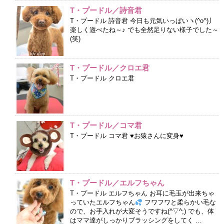
T・プードル／詩音君
T・プードル 詩音君 今日も元気いっぱいヽ(^o^)丿
楽しく遊べたね～♪ でも全然足りない様子でした～
(笑)
T・プードル／クロエ君
T・プードル クロエ君
T・プードル／コマ君
T・プードル コマ君 ♥お猿さんに変身♥
T・プードル／エルフちゃん
T・プードル エルフちゃん お耳に毛玉が出来ちゃ
っていたエルフちゃん
フワフワと柔らかい毛な
ので、お手入れが大変そうですね(^▽^;) でも、体
はママ達がしっかりブラッシングをしてく …