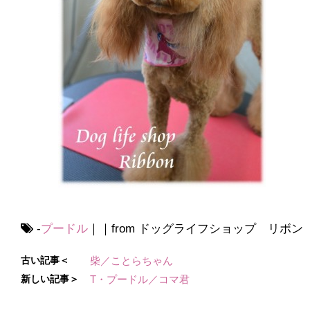
-
プードル
｜｜from ドッグライフショップ リボン
古い記事＜
柴／ことらちゃん
新しい記事＞
T・プードル／コマ君