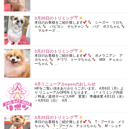
3月28日のトリミング
本日のお客様をご紹介致します
シーズー リロち
ゃん
パピヨン そらチャン
パグ ボスちゃん
マルチーズ …
3月27日のトリミング
本日のお客様をご紹介致します
ポメラニアン ア
カちゃん
チワワ トーマちゃん
MIX チェルシ
ーちゃん
…
4月リニューアルopenのおしらせ
HPをご覧い頂きありがとうございます。 4月6日（月）よ
り リニューアルOPEN となります。 （＊トリミング内容
／料金／提供サービス/HP 変更） 準備休業 4月1日（水）
～4月5日（日） 4月 …
3月25日のトリミング
本日のお客様をご紹介致します
T・プードル メリ
ちゃん
T・プードル チョコちゃん
M・シュナ