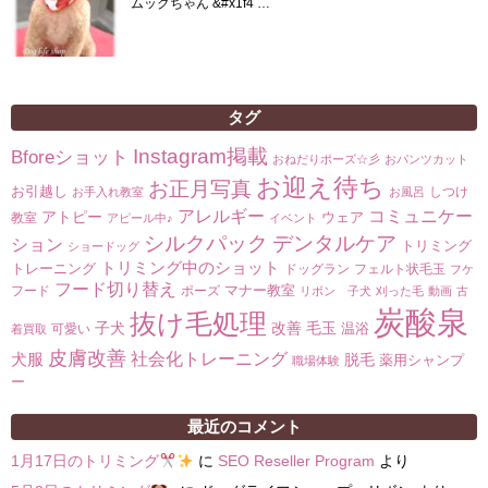
ムックちゃん &#x1f4 …
タグ
Instagram掲載
Bforeショット
おねだりポーズ☆彡
おパンツカット
お迎え待ち
お正月写真
お引越し
しつけ
お手入れ教室
お風呂
コミュニケー
アレルギー
アトピー
ウェア
教室
アピール中♪
イベント
シルクパック
デンタルケア
ション
トリミング
ショードッグ
トリミング中のショット
トレーニング
ドッグラン
フェルト状毛玉
フケ
フード切り替え
マナー教室
フード
ポーズ
リボン 子犬
刈った毛
動画
古
炭酸泉
抜け毛処理
子犬
改善
毛玉
温浴
可愛い
着買取
皮膚改善
社会化トレーニング
犬服
脱毛
薬用シャンプ
職場体験
ー
最近のコメント
1月17日のトリミング
に
SEO Reseller Program
より