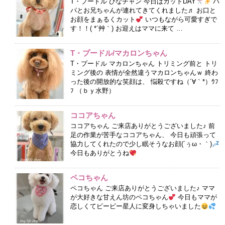
T・プードル ひなチャン 今日はカットDAY
パ
パとお兄ちゃんが連れてきてくれました♬ お口と
お顔をまぁるくカット
いつもながら可愛すぎで
す！！( *´艸｀) お迎えはママに来て …
T・プードル/マカロンちゃん
T・プードル マカロンちゃん トリミング前と トリ
ミング後の 表情が全然違うマカロンちゃんｗ 終わ
った後の開放的な笑顔は、 悩殺ですね（´∀｀*）ｳﾌ
ﾌ （ｂｙ水野）
ココアちゃん
ココアちゃん ご来店ありがとうございました♪ 前
足の作業が苦手なココアちゃん、 今日も頑張って
協力してくれたので少し眠そうなお顔(´ぅω・｀)
今日もありがとうね
ペコちゃん
ペコちゃん ご来店ありがとうございました♪ ママ
が大好きな甘えん坊のペコちゃん
今日もママが
恋しくてピーピー星人に変身しちゃいました