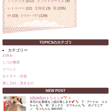
ミックス犬
(512)
ラブラドゥードル
(8)
レトリバー
(12)
北海道
(3)
柴
(235)
狆
(33)
ﾖｰｸｼｬｰ･ﾃﾘｱ
(139)
TOPICSのカテゴリ
カテゴリー
お休み
しつけ教室
イベント
セミナー・出張
差し入れ・頂きもの
NEW POST
3月29日のトリミング
本日のお客様をご紹介致します
T・プードル ココ
ちゃん
M・ダックス オウちゃん
ポメラニア
ン モコちゃん &#x1f43 …