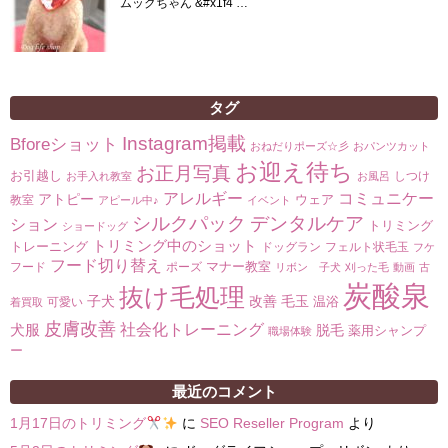
ムックちゃん &#x1f4 …
タグ
Instagram掲載
Bforeショット
おねだりポーズ☆彡
おパンツカット
お迎え待ち
お正月写真
お引越し
しつけ
お手入れ教室
お風呂
コミュニケー
アレルギー
アトピー
ウェア
教室
アピール中♪
イベント
シルクパック
デンタルケア
ション
トリミング
ショードッグ
トリミング中のショット
トレーニング
ドッグラン
フェルト状毛玉
フケ
フード切り替え
マナー教室
フード
ポーズ
リボン 子犬
刈った毛
動画
古
炭酸泉
抜け毛処理
子犬
改善
毛玉
温浴
可愛い
着買取
皮膚改善
社会化トレーニング
犬服
脱毛
薬用シャンプ
職場体験
ー
最近のコメント
1月17日のトリミング
に
SEO Reseller Program
より