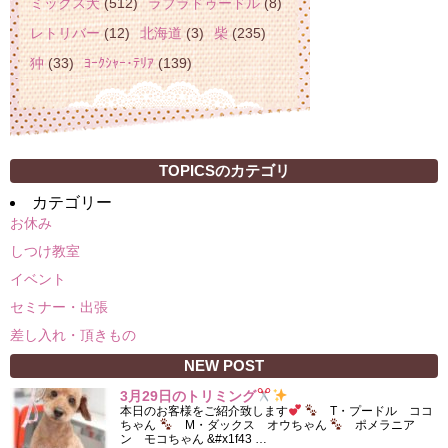
ミックス犬
(512)
ラブラドゥードル
(8)
レトリバー
(12)
北海道
(3)
柴
(235)
狆
(33)
ﾖｰｸｼｬｰ･ﾃﾘｱ
(139)
TOPICSのカテゴリ
カテゴリー
お休み
しつけ教室
イベント
セミナー・出張
差し入れ・頂きもの
NEW POST
3月29日のトリミング
本日のお客様をご紹介致します
T・プードル ココ
ちゃん
M・ダックス オウちゃん
ポメラニア
ン モコちゃん &#x1f43 …