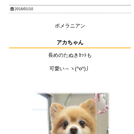
2016/01/10
ポメラニアン
アカちゃん
長めのたぬきｶｯﾄも
可愛い～ヽ(^o^)丿