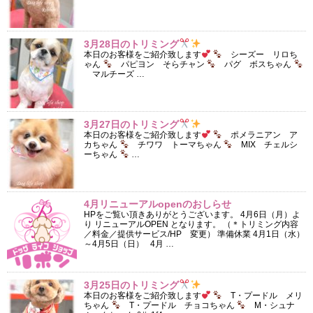
3月28日のトリミング
本日のお客様をご紹介致します
シーズー リロち
ゃん
パピヨン そらチャン
パグ ボスちゃん
マルチーズ …
3月27日のトリミング
本日のお客様をご紹介致します
ポメラニアン ア
カちゃん
チワワ トーマちゃん
MIX チェルシ
ーちゃん
…
4月リニューアルopenのおしらせ
HPをご覧い頂きありがとうございます。 4月6日（月）よ
り リニューアルOPEN となります。 （＊トリミング内容
／料金／提供サービス/HP 変更） 準備休業 4月1日（水）
～4月5日（日） 4月 …
3月25日のトリミング
本日のお客様をご紹介致します
T・プードル メリ
ちゃん
T・プードル チョコちゃん
M・シュナ