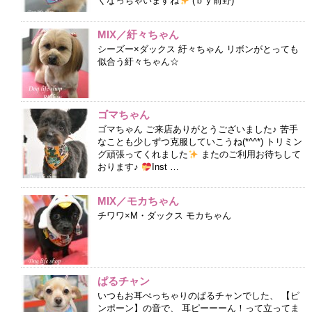
くなっちゃいますね
(ｂｙ前野)
MIX／紆々ちゃん
シーズー×ダックス 紆々ちゃん リボンがとっても
似合う紆々ちゃん☆
ゴマちゃん
ゴマちゃん ご来店ありがとうございました♪ 苦手
なことも少しずつ克服していこうね(*^^*) トリミン
グ頑張ってくれました
またのご利用お待ちして
おります♪
Inst …
MIX／モカちゃん
チワワ×M・ダックス モカちゃん
ぱるチャン
いつもお耳ぺっちゃりのぱるチャンでした、 【ピ
ンポーン】の音で、 耳ピーーーん！って立ってま