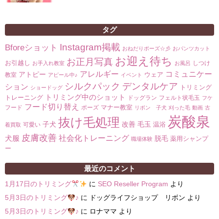
タグ
Instagram掲載
Bforeショット
おねだりポーズ☆彡
おパンツカット
お迎え待ち
お正月写真
お引越し
しつけ
お手入れ教室
お風呂
コミュニケー
アレルギー
アトピー
ウェア
教室
アピール中♪
イベント
シルクパック
デンタルケア
ション
トリミング
ショードッグ
トリミング中のショット
トレーニング
ドッグラン
フェルト状毛玉
フケ
フード切り替え
マナー教室
フード
ポーズ
リボン 子犬
刈った毛
動画
古
炭酸泉
抜け毛処理
子犬
改善
毛玉
温浴
可愛い
着買取
皮膚改善
社会化トレーニング
犬服
脱毛
薬用シャンプ
職場体験
ー
最近のコメント
1月17日のトリミング
に
SEO Reseller Program
より
5月3日のトリミング
♪
に
ドッグライフショップ リボン
より
5月3日のトリミング
♪
に
ロナママ
より