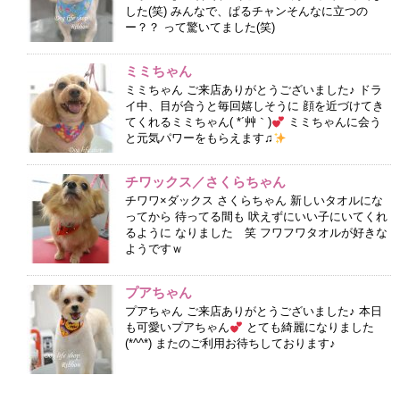
した(笑) みんなで、ぱるチャンそんなに立つの
ー？？ って驚いてました(笑)
ミミちゃん
ミミちゃん ご来店ありがとうございました♪ ドラ
イ中、目が合うと毎回嬉しそうに 顔を近づけてき
てくれるミミちゃん( *´艸｀)
ミミちゃんに会う
と元気パワーをもらえます♫
チワックス／さくらちゃん
チワワ×ダックス さくらちゃん 新しいタオルにな
ってから 待ってる間も 吠えずにいい子にいてくれ
るように なりました 笑 フワフワタオルが好きな
ようですｗ
プアちゃん
プアちゃん ご来店ありがとうございました♪ 本日
も可愛いプアちゃん
とても綺麗になりました
(*^^*) またのご利用お待ちしております♪