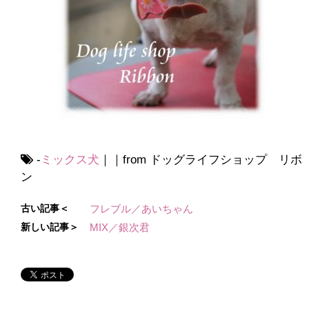
-
ミックス犬
｜｜from ドッグライフショップ リボ
ン
古い記事＜
フレブル／あいちゃん
新しい記事＞
MIX／銀次君