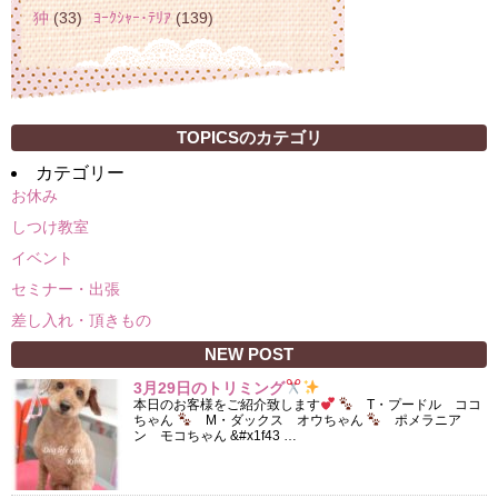
狆
(33)
ﾖｰｸｼｬｰ･ﾃﾘｱ
(139)
TOPICSのカテゴリ
カテゴリー
お休み
しつけ教室
イベント
セミナー・出張
差し入れ・頂きもの
NEW POST
3月29日のトリミング
本日のお客様をご紹介致します
T・プードル ココ
ちゃん
M・ダックス オウちゃん
ポメラニア
ン モコちゃん &#x1f43 …