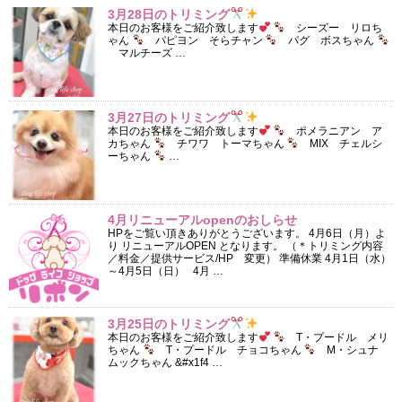
3月28日のトリミング
本日のお客様をご紹介致します
シーズー リロち
ゃん
パピヨン そらチャン
パグ ボスちゃん
マルチーズ …
3月27日のトリミング
本日のお客様をご紹介致します
ポメラニアン ア
カちゃん
チワワ トーマちゃん
MIX チェルシ
ーちゃん
…
4月リニューアルopenのおしらせ
HPをご覧い頂きありがとうございます。 4月6日（月）よ
り リニューアルOPEN となります。 （＊トリミング内容
／料金／提供サービス/HP 変更） 準備休業 4月1日（水）
～4月5日（日） 4月 …
3月25日のトリミング
本日のお客様をご紹介致します
T・プードル メリ
ちゃん
T・プードル チョコちゃん
M・シュナ
ムックちゃん &#x1f4 …