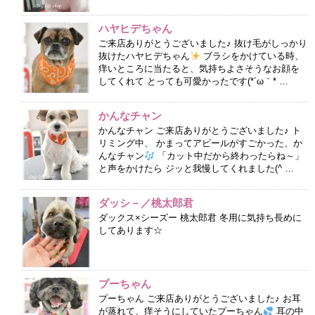
ハヤヒデちゃん
ご来店ありがとうございました♪ 抜け毛がしっかり
抜けたハヤヒデちゃん
ブラシをかけている時、
痒いところに当たると、気持ちよさそうなお顔を
してくれて とっても可愛かったです(*´ω｀* …
かんなチャン
かんなチャン ご来店ありがとうございました♪ ト
リミング中、 かまってアピールがすごかった、か
んなチャン
「カット中だから終わったらね～」
と声をかけたら ジッと我慢してくれました(^ …
ダッシ－／桃太郎君
ダックス×シーズー 桃太郎君 冬用に気持ち長めに
してあります☆
プーちゃん
プーちゃん ご来店ありがとうございました♪ お耳
が蒸れて、痒そうにしていたプーちゃん
耳の中