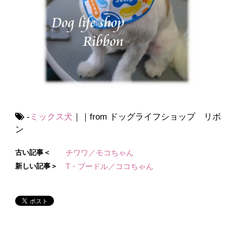
-
ミックス犬
｜｜from ドッグライフショップ リボ
ン
古い記事＜
チワワ／モコちゃん
新しい記事＞
T・プードル／ココちゃん