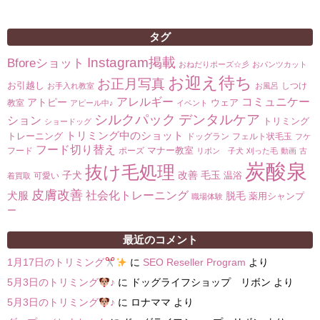
タグ
Instagram掲載
Bforeショット
おねだりポーズ☆彡
おパンツカット
お迎え待ち
お正月写真
お引越し
しつけ
お手入れ教室
お風呂
コミュニケー
アレルギー
アトピー
ウェア
教室
アピール中♪
イベント
シルクパック
デンタルケア
ション
トリミング
ショードッグ
トリミング中のショット
トレーニング
ドッグラン
フェルト状毛玉
フケ
フード切り替え
マナー教室
フード
ポーズ
リボン 子犬
刈った毛
動画
古
炭酸泉
抜け毛処理
子犬
改善
毛玉
温浴
可愛い
着買取
皮膚改善
社会化トレーニング
犬服
脱毛
薬用シャンプ
職場体験
ー
最近のコメント
1月17日のトリミング
に
SEO Reseller Program
より
5月3日のトリミング
♪
に
ドッグライフショップ リボン
より
5月3日のトリミング
♪
に
ロナママ
より