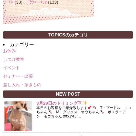
狆
(33)
ﾖｰｸｼｬｰ･ﾃﾘｱ
(139)
TOPICSのカテゴリ
カテゴリー
お休み
しつけ教室
イベント
セミナー・出張
差し入れ・頂きもの
NEW POST
3月29日のトリミング
本日のお客様をご紹介致します
T・プードル ココ
ちゃん
M・ダックス オウちゃん
ポメラニア
ン モコちゃん &#x1f43 …