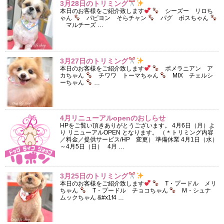
3月28日のトリミング
本日のお客様をご紹介致します
シーズー リロち
ゃん
パピヨン そらチャン
パグ ボスちゃん
マルチーズ …
3月27日のトリミング
本日のお客様をご紹介致します
ポメラニアン ア
カちゃん
チワワ トーマちゃん
MIX チェルシ
ーちゃん
…
4月リニューアルopenのおしらせ
HPをご覧い頂きありがとうございます。 4月6日（月）よ
り リニューアルOPEN となります。 （＊トリミング内容
／料金／提供サービス/HP 変更） 準備休業 4月1日（水）
～4月5日（日） 4月 …
3月25日のトリミング
本日のお客様をご紹介致します
T・プードル メリ
ちゃん
T・プードル チョコちゃん
M・シュナ
ムックちゃん &#x1f4 …