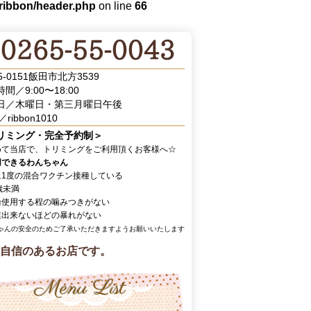
/ribbon/header.php
on line
66
5-0151飯田市北方3539
間／9:00〜18:00
日／木曜日・第三月曜日午後
／ribbon1010
リミング・完全予約制＞
めて当店で、トリミングをご利用頂くお客様へ☆
用できるわんちゃん
に1度の混合ワクチン接種している
歳未満
輪使用する程の噛みつきがない
業出来ないほどの暴れがない
ゃんの安全のためご了承いただきますようお願いいたします
自信のあるお店です。