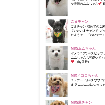
な表情のムムちゃん
真
ごまチャン
ごまチャン 初めてのご
ていたごまチャンでした
たようで、 「おいでー！
MIX/ムムちゃん
ポメラニアン×スピッツ
ムムちゃんも可愛いです
（by前野）
MIX／ココちゃん
Ｔ・プードル×チワワ ココ
まで ニコニコになっち
MIX/蓮チャン