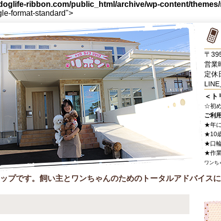
oglife-ribbon.com/public_html/archive/wp-content/themes
gle-format-standard">
〒39
営業時
定休
LINE
＜ト
☆
初
ご利
★年
★10
★口
★作
ワンち
ップです。飼い主とワンちゃんのためのトータルアドバイスに