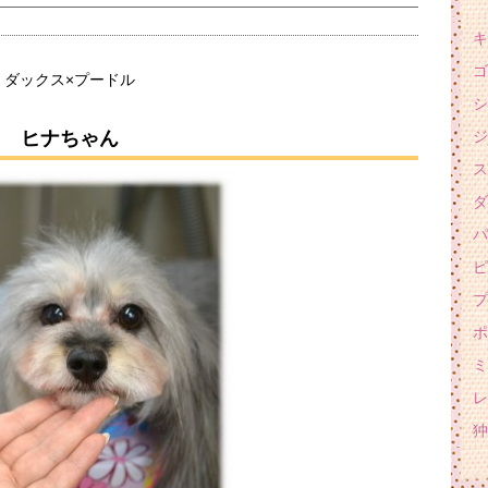
キ
ゴ
ダックス×プードル
シ
ヒナちゃん
ジ
ス
ダ
パ
ピ
プ
ポ
ミ
レ
狆