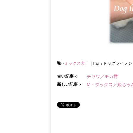
-
ミックス犬
｜｜from ドッグライフ
古い記事＜
チワワ／モカ君
新しい記事＞
M・ダックス／姫ちゃ