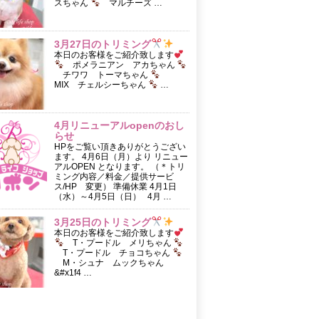
スちゃん
マルチーズ …
3月27日のトリミング
本日のお客様をご紹介致します
ポメラニアン アカちゃん
チワワ トーマちゃん
MIX チェルシーちゃん
…
4月リニューアルopenのおし
らせ
HPをご覧い頂きありがとうござい
ます。 4月6日（月）より リニュー
アルOPEN となります。 （＊トリ
ミング内容／料金／提供サービ
ス/HP 変更） 準備休業 4月1日
（水）～4月5日（日） 4月 …
3月25日のトリミング
本日のお客様をご紹介致します
T・プードル メリちゃん
T・プードル チョコちゃん
M・シュナ ムックちゃん
&#x1f4 …