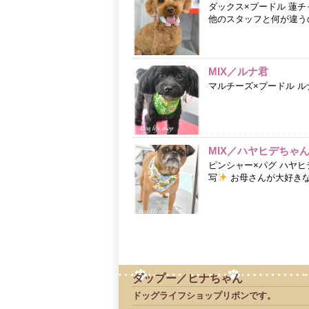
ダックス×プードル 蓮
他のスタッフと何が違う
MIX／ルナ君
マルチーズ×プードル ル
MIX／ハヤヒデちゃ
ピンシャー×パグ ハヤ
写
お母さんが大好きなハ
ダップー／ヒナちゃん
ドッグライフショップリボンです。