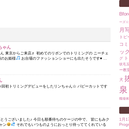
Bf
ーズ☆
月
トピ
コミ
ちゃん
ッ
ん 東京からご来店♬ 初めてのリボンでのトリミングの ニーチェ
ト
顔のお姫様
お台場のファッションショーにも出たそうです
♥
…
グ
状毛
ー教
犬
ん
 今回初トリミングデビューをしたリンちゃん☆ パピーカットです
泉
職場体
1月
がとうございました♪ 今日も順番待ちのケージの中で、 皆にもみク
Prog
ャン
それでもいつものようにおっとり待っててくれている