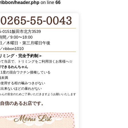
/ribbon/header.php
on line
66
5-0151飯田市北方3539
間／9:00〜18:00
日／木曜日・第三月曜日午後
／ribbon1010
リミング・完全予約制＞
めて当店で、トリミングをご利用頂くお客様へ☆
用できるわんちゃん
に1度の混合ワクチン接種している
歳未満
輪使用する程の噛みつきがない
業出来ないほどの暴れがない
ゃんの安全のためご了承いただきますようお願いいたします
自信のあるお店です。