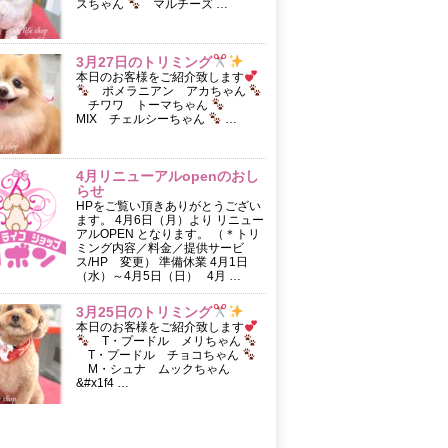
スちゃん
マルチーズ …
3月27日のトリミング
本日のお客様をご紹介致します
ポメラニアン アカちゃん
チワワ トーマちゃん
MIX チェルシーちゃん
…
4月リニューアルopenのおし
らせ
HPをご覧い頂きありがとうござい
ます。 4月6日（月）より リニュー
アルOPEN となります。 （＊トリ
ミング内容／料金／提供サービ
ス/HP 変更） 準備休業 4月1日
（水）～4月5日（日） 4月 …
3月25日のトリミング
本日のお客様をご紹介致します
T・プードル メリちゃん
T・プードル チョコちゃん
M・シュナ ムックちゃん
&#x1f4 …