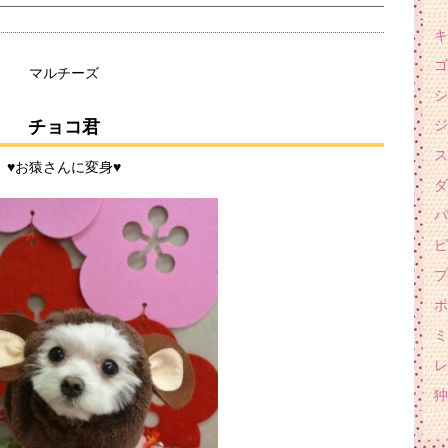
キ
ゴ
マルチーズ
シ
チョコ君
ジ
ス
♥お猿さんに変身♥
ダ
パ
ピ
プ
ポ
ミ
レ
狆