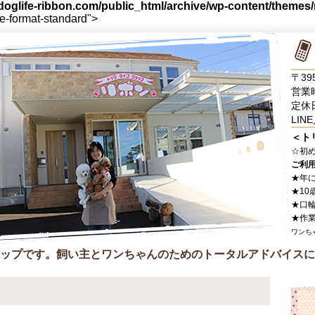
oglife-ribbon.com/public_html/archive/wp-content/themes
le-format-standard">
〒39
営業時
定休
LINE
＜ト
☆
初
ご利
★年
★10
★口
★作
ワンち
ップです。飼い主とワンちゃんのためのトータルアドバイスに