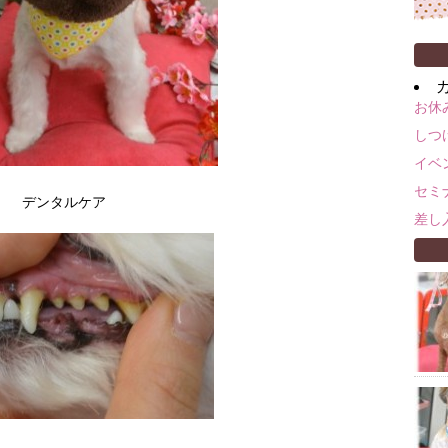
お休
しつ
イベ
セミ
デンタルケア
差し