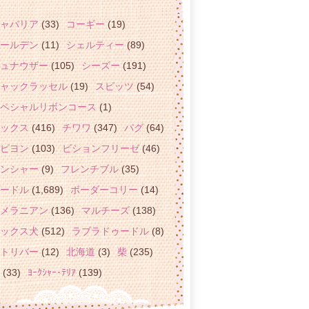
ャバリア
(33)
コーギー
(19)
ールデン
(11)
シェルティー
(89)
ュナウザー
(105)
シーズー
(191)
ャックラッセル
(19)
スピッツ
(54)
ペシャルリボンコース
(1)
ックス
(416)
チワワ
(347)
パグ
(64)
ピヨン
(103)
ビションフリーゼ
(46)
ンシャー
(9)
フレンチブル
(35)
ードル
(1,689)
ボーダーコリー
(14)
メラニアン
(136)
マルチーズ
(138)
ックス犬
(512)
ラブラドゥードル
(8)
トリバー
(12)
北海道
(3)
柴
(235)
(33)
ﾖｰｸｼｬｰ･ﾃﾘｱ
(139)