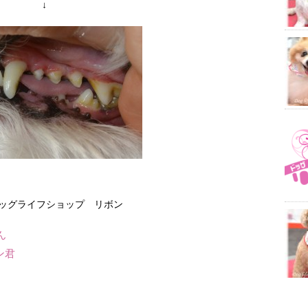
↓
 ドッグライフショップ リボン
ん
ン君