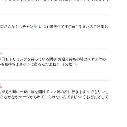
利口さんなももチャン
いつも優等生です(*´ω｀*) またのご利用お
ン
 今日もトリミングを待っている間や お迎え待ちの時はスヤスヤの
も気持ちよさそうに寝るんだよね♬ （by松下）
ん
 お迎えの時に一斉に扉を開けてママ達の所に行きます♫ でもリンち
 なかなかケージから出てこられないんです(;´･ω･) おどおどして
 …