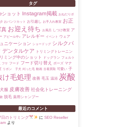
タグ
Instagram掲載
oreショット
おねだりポ
お正
お引越し
彡
おパンツカット
お手入れ教室
お迎え待ち
写真
ア
しつけ教室
お風呂
アレルギー
ー
ウェア
アピール中♪
イベント
シルクパ
ュニケーション
ショードッグ
ク
デンタルケア
トリミングトレーニン
リミング中のショット
ドッグラン
フェルト
フード切り替え
マナ
玉
フード
ポーズ
フケ
子
室
可愛い
リボン 子犬
刈った毛
動画
古着買取
炭酸
抜け毛処理
改善
毛玉
温浴
皮膚改善
社会化トレーニング
犬服
脱毛
薬用シャンプー
験
最近のコメント
17日のトリミング
に
SEO Reseller
ram
より