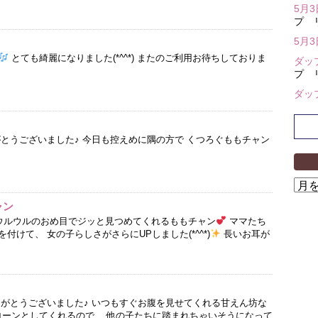
5月
プ 
5月
とても綺麗になりました(*^^*) またのご利用お待ちしておりま
ダッ
プ 
ダッ
がとうございました♪ 今日も控えめに隅の方で くつろぐももチャン
ア
ー
ャン
カ
 ウルウルのおめ目でジッと見つめてくれるももチャン
ママたち
イ
付けて、 女の子らしさがさらにUPしました(*^^*)
長いお耳が
ブ
りがとうございました♪ いつもすぐお腹を見せてくれる甘えん坊な
ーンとしてくれるので、 他の子たちに踏まれちゃいそうになって