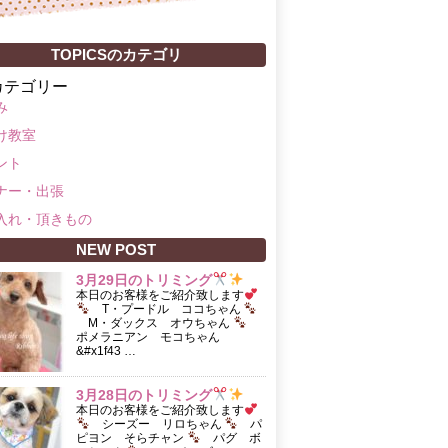
TOPICSのカテゴリ
カテゴリー
み
け教室
ント
ナー・出張
入れ・頂きもの
NEW POST
3月29日のトリミング
本日のお客様をご紹介致します
T・プードル ココちゃん
M・ダックス オウちゃん
ポメラニアン モコちゃん
&#x1f43 …
3月28日のトリミング
本日のお客様をご紹介致します
シーズー リロちゃん
パ
ピヨン そらチャン
パグ ボ