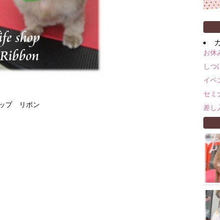
お休
しつ
イベ
セミ
ョップ リボン
差し