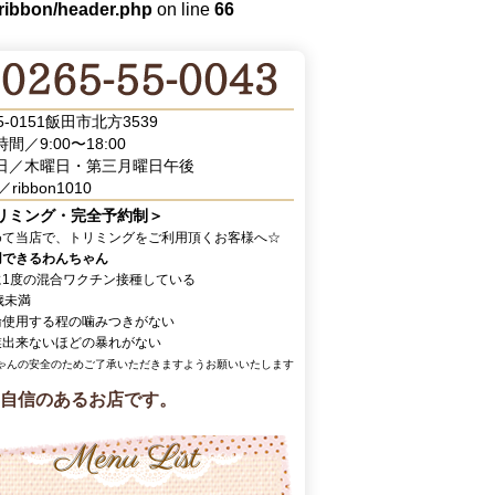
/ribbon/header.php
on line
66
5-0151飯田市北方3539
間／9:00〜18:00
日／木曜日・第三月曜日午後
／ribbon1010
リミング・完全予約制＞
めて当店で、トリミングをご利用頂くお客様へ☆
用できるわんちゃん
に1度の混合ワクチン接種している
歳未満
輪使用する程の噛みつきがない
業出来ないほどの暴れがない
ゃんの安全のためご了承いただきますようお願いいたします
自信のあるお店です。