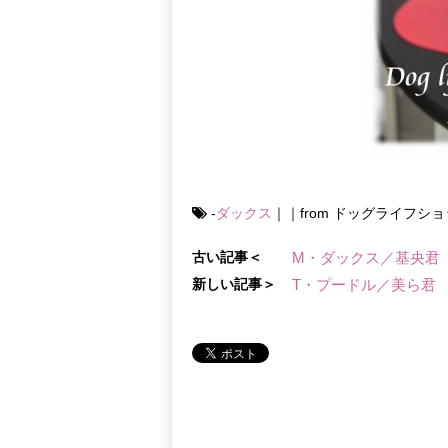
-
ダックス
｜｜from ドッグライフシ
古い記事＜
M・ダックス／基央君
新しい記事＞
T・プードル／美ら君