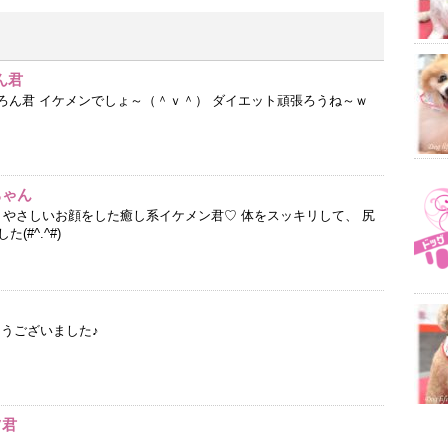
ん君
まろん君 イケメンでしょ～（＾ｖ＾） ダイエット頑張ろうね～ｗ
ちゃん
 やさしいお顔をした癒し系イケメン君♡ 体をスッキリして、 尻
(#^.^#)
とうございました♪
ツ君