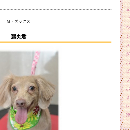
キ
ゴ
M・ダックス
シ
麗央君
ジ
ス
ダ
パ
ピ
プ
ポ
ミ
レ
狆