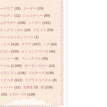
ャバリア
(33)
コーギー
(19)
ールデン
(11)
シェルティー
(89)
ュナウザー
(105)
シーズー
(191)
ャックラッセル
(19)
スピッツ
(54)
ペシャルリボンコース
(1)
ックス
(416)
チワワ
(347)
パグ
(64)
ピヨン
(103)
ビションフリーゼ
(46)
ンシャー
(9)
フレンチブル
(35)
ードル
(1,689)
ボーダーコリー
(14)
メラニアン
(136)
マルチーズ
(138)
ックス犬
(512)
ラブラドゥードル
(8)
トリバー
(12)
北海道
(3)
柴
(235)
(33)
ﾖｰｸｼｬｰ･ﾃﾘｱ
(139)