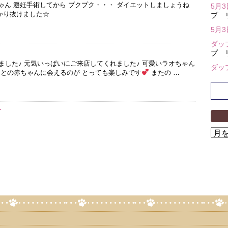
ゃん 避妊手術してから プクプク・・・ ダイエットしましょうね
5月
っかり抜けました☆
プ 
5月
ダッ
プ 
ました♪ 元気いっぱいにご来店してくれました♪ 可愛いラオちゃん
ダッ
との赤ちゃんに会えるのが とっても楽しみです
またの …
君
ア
ー
カ
イ
ブ