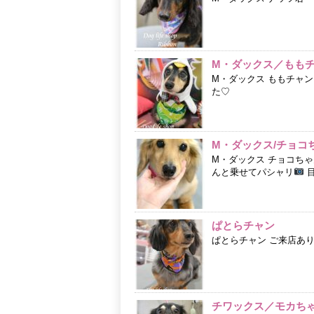
M・ダックス／もも
M・ダックス ももチャ
た♡
M・ダックス/チョコ
M・ダックス チョコち
んと乗せてパシャリ
目
ぱとらチャン
ぱとらチャン ご来店あ
チワックス／モカち