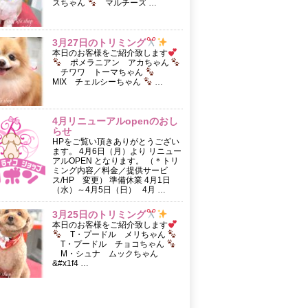
スちゃん
マルチーズ …
3月27日のトリミング
本日のお客様をご紹介致します
ポメラニアン アカちゃん
チワワ トーマちゃん
MIX チェルシーちゃん
…
4月リニューアルopenのおし
らせ
HPをご覧い頂きありがとうござい
ます。 4月6日（月）より リニュー
アルOPEN となります。 （＊トリ
ミング内容／料金／提供サービ
ス/HP 変更） 準備休業 4月1日
（水）～4月5日（日） 4月 …
3月25日のトリミング
本日のお客様をご紹介致します
T・プードル メリちゃん
T・プードル チョコちゃん
M・シュナ ムックちゃん
&#x1f4 …