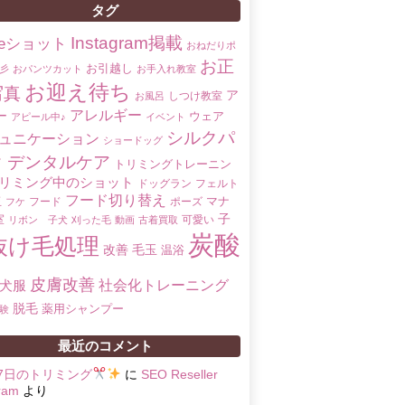
タグ
Instagram掲載
oreショット
おねだりポ
お正
お引越し
彡
おパンツカット
お手入れ教室
お迎え待ち
写真
ア
しつけ教室
お風呂
アレルギー
ー
ウェア
アピール中♪
イベント
シルクパ
ュニケーション
ショードッグ
ク
デンタルケア
トリミングトレーニン
リミング中のショット
ドッグラン
フェルト
フード切り替え
マナ
玉
フード
ポーズ
フケ
子
室
可愛い
リボン 子犬
刈った毛
動画
古着買取
炭酸
抜け毛処理
改善
毛玉
温浴
皮膚改善
社会化トレーニング
犬服
脱毛
薬用シャンプー
験
最近のコメント
17日のトリミング
に
SEO Reseller
ram
より