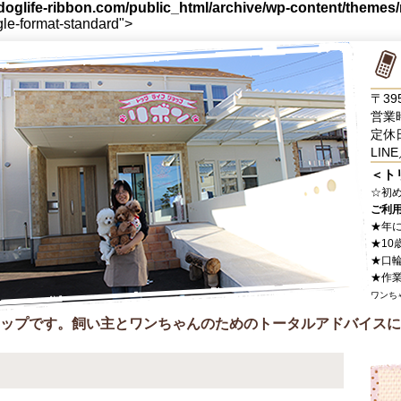
oglife-ribbon.com/public_html/archive/wp-content/themes
gle-format-standard">
〒39
営業時
定休
LINE
＜ト
☆
初
ご利
★年
★10
★口
★作
ワンち
ップです。飼い主とワンちゃんのためのトータルアドバイスに