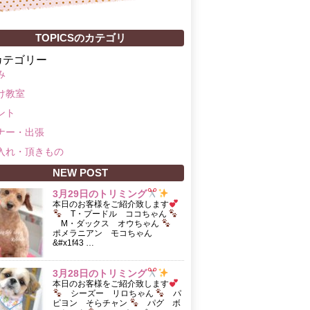
TOPICSのカテゴリ
カテゴリー
み
け教室
ント
ナー・出張
入れ・頂きもの
NEW POST
3月29日のトリミング
本日のお客様をご紹介致します
T・プードル ココちゃん
M・ダックス オウちゃん
ポメラニアン モコちゃん
&#x1f43 …
3月28日のトリミング
本日のお客様をご紹介致します
シーズー リロちゃん
パ
ピヨン そらチャン
パグ ボ