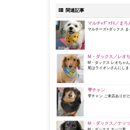
関連記事
マルチ×ﾀﾞｯｸｽ／まろ
マルチーズ×ダックス 
M・ダックス／レオ
M・ダックス レオちゃん
尾はライオンさんにしました
雫チャン
雫チャン ご来店ありが
M・ダックス／ナッ
M・ダックス ナッツ君