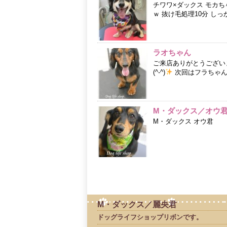
チワワ×ダックス モカち
ｗ 抜け毛処理10分 し
ラオちゃん
ご来店ありがとうござい
(^-^)
次回はフラちゃん
M・ダックス／オウ
M・ダックス オウ君
M・ダックス／麗央君
ドッグライフショップリボンです。