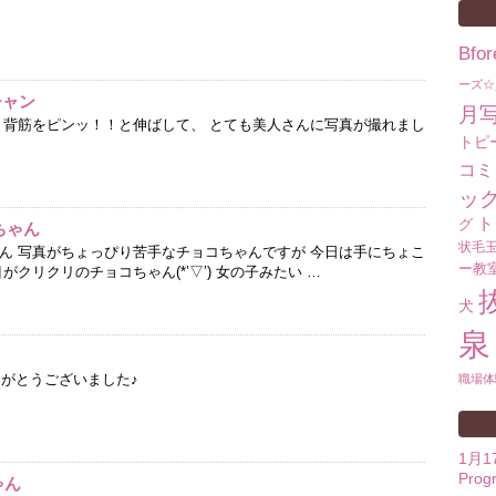
Bf
ーズ☆
チャン
月
ン 背筋をピンッ！！と伸ばして、 とても美人さんに写真が撮れまし
トピ
コミ
ッ
ト
グ
ちゃん
状毛
ゃん 写真がちょっぴり苦手なチョコちゃんですが 今日は手にちょこ
ー教
がクリクリのチョコちゃん(*’▽’) 女の子みたい …
犬
泉
りがとうございました♪
職場体
1月
Prog
ゃん