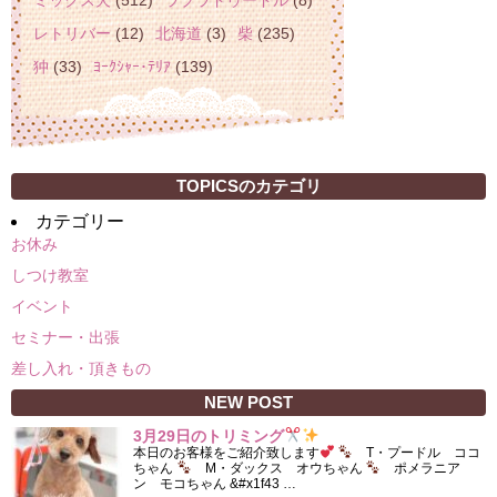
ミックス犬
(512)
ラブラドゥードル
(8)
レトリバー
(12)
北海道
(3)
柴
(235)
狆
(33)
ﾖｰｸｼｬｰ･ﾃﾘｱ
(139)
TOPICSのカテゴリ
カテゴリー
お休み
しつけ教室
イベント
セミナー・出張
差し入れ・頂きもの
NEW POST
3月29日のトリミング
本日のお客様をご紹介致します
T・プードル ココ
ちゃん
M・ダックス オウちゃん
ポメラニア
ン モコちゃん &#x1f43 …