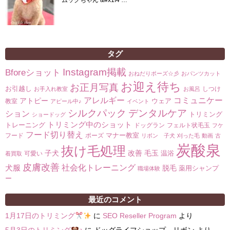
ムックちゃん &#x1f4 …
タグ
Instagram掲載
Bforeショット
おねだりポーズ☆彡
おパンツカット
お迎え待ち
お正月写真
お引越し
しつけ
お手入れ教室
お風呂
コミュニケー
アレルギー
アトピー
ウェア
教室
アピール中♪
イベント
シルクパック
デンタルケア
ション
トリミング
ショードッグ
トリミング中のショット
トレーニング
ドッグラン
フェルト状毛玉
フケ
フード切り替え
マナー教室
フード
ポーズ
リボン 子犬
刈った毛
動画
古
炭酸泉
抜け毛処理
子犬
改善
毛玉
温浴
可愛い
着買取
皮膚改善
社会化トレーニング
犬服
脱毛
薬用シャンプ
職場体験
ー
最近のコメント
1月17日のトリミング
に
SEO Reseller Program
より