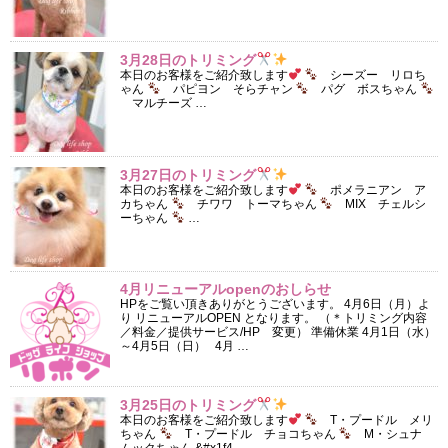
3月28日のトリミング
本日のお客様をご紹介致します
シーズー リロち
ゃん
パピヨン そらチャン
パグ ボスちゃん
マルチーズ …
3月27日のトリミング
本日のお客様をご紹介致します
ポメラニアン ア
カちゃん
チワワ トーマちゃん
MIX チェルシ
ーちゃん
…
4月リニューアルopenのおしらせ
HPをご覧い頂きありがとうございます。 4月6日（月）よ
り リニューアルOPEN となります。 （＊トリミング内容
／料金／提供サービス/HP 変更） 準備休業 4月1日（水）
～4月5日（日） 4月 …
3月25日のトリミング
本日のお客様をご紹介致します
T・プードル メリ
ちゃん
T・プードル チョコちゃん
M・シュナ