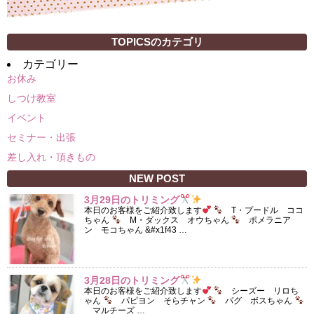
TOPICSのカテゴリ
カテゴリー
お休み
しつけ教室
イベント
セミナー・出張
差し入れ・頂きもの
NEW POST
3月29日のトリミング
本日のお客様をご紹介致します
T・プードル ココ
ちゃん
M・ダックス オウちゃん
ポメラニア
ン モコちゃん &#x1f43 …
3月28日のトリミング
本日のお客様をご紹介致します
シーズー リロち
ゃん
パピヨン そらチャン
パグ ボスちゃん
マルチーズ …