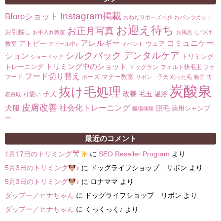
Instagram掲載
Bforeショット
おねだりポーズ☆彡
おパンツカット
お迎え待ち
お正月写真
お引越し
しつけ
お手入れ教室
お風呂
コミュニケー
アレルギー
アトピー
ウェア
教室
アピール中♪
イベント
シルクパック
デンタルケア
ション
トリミング
ショードッグ
トリミング中のショット
トレーニング
ドッグラン
フェルト状毛玉
フケ
フード切り替え
マナー教室
フード
ポーズ
リボン 子犬
刈った毛
動画
古
炭酸泉
抜け毛処理
子犬
改善
毛玉
温浴
可愛い
着買取
皮膚改善
社会化トレーニング
犬服
脱毛
薬用シャンプ
職場体験
ー
最近のコメント
1月17日のトリミング
に
SEO Reseller Program
より
5月3日のトリミング
♪
に
ドッグライフショップ リボン
より
5月3日のトリミング
♪
に
ロナママ
より
ダップー／ヒナちゃん
に
ドッグライフショップ リボン
より
ダップー／ヒナちゃん
に
くっくっく♪
より