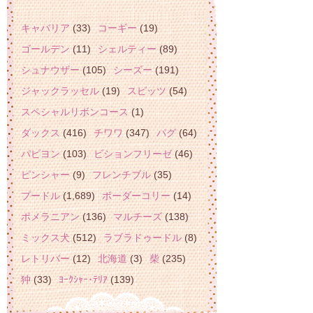
キャバリア
(33)
コーギー
(19)
ゴールデン
(11)
シェルティー
(89)
シュナウザー
(105)
シーズー
(191)
ジャックラッセル
(19)
スピッツ
(54)
スペシャルリボンコース
(1)
ダックス
(416)
チワワ
(347)
パグ
(64)
パピヨン
(103)
ビションフリーゼ
(46)
ピンシャー
(9)
フレンチブル
(35)
プードル
(1,689)
ボーダーコリー
(14)
ポメラニアン
(136)
マルチーズ
(138)
ミックス犬
(512)
ラブラドゥードル
(8)
レトリバー
(12)
北海道
(3)
柴
(235)
狆
(33)
ﾖｰｸｼｬｰ･ﾃﾘｱ
(139)