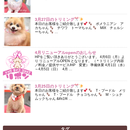
3月27日のトリミング
本日のお客様をご紹介致します
ポメラニアン ア
カちゃん
チワワ トーマちゃん
MIX チェルシ
ーちゃん
…
4月リニューアルopenのおしらせ
HPをご覧い頂きありがとうございます。 4月6日（月）よ
り リニューアルOPEN となります。 （＊トリミング内容
／料金／提供サービス/HP 変更） 準備休業 4月1日（水）
～4月5日（日） 4月 …
3月25日のトリミング
本日のお客様をご紹介致します
T・プードル メリ
ちゃん
T・プードル チョコちゃん
M・シュナ
ムックちゃん &#x1f4 …
タグ