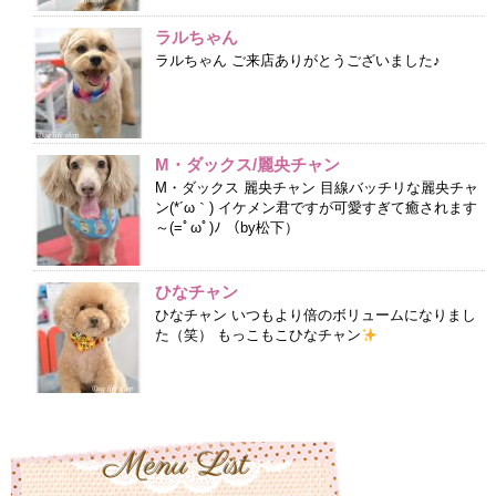
ラルちゃん
ラルちゃん ご来店ありがとうございました♪
M・ダックス/麗央チャン
M・ダックス 麗央チャン 目線バッチリな麗央チャ
ン(*´ω｀) イケメン君ですが可愛すぎて癒されます
～(=ﾟωﾟ)ﾉ （by松下）
ひなチャン
ひなチャン いつもより倍のボリュームになりまし
た（笑） もっこもこひなチャン