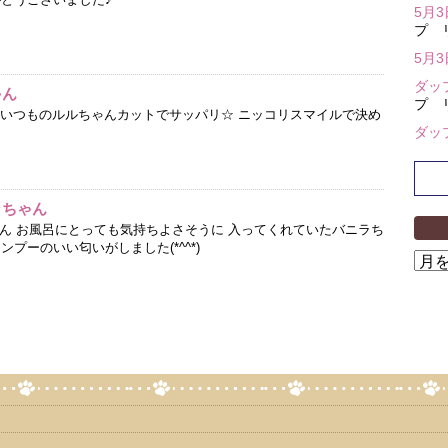
5月
プ 
5月
ダッ
ゃん
プ 
ん いつものルルちゃんカットでサッパリ☆ ニッコリスマイルで決め
ダッ
ラちゃん
ゃん お風呂にとっても気持ちよさそうに 入ってくれていたバニラち
プーのいい匂いがしました(*^^*)
ア
ー
カ
イ
ブ