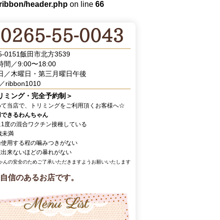
/ribbon/header.php
on line
66
5-0151飯田市北方3539
間／9:00〜18:00
日／木曜日・第三月曜日午後
／ribbon1010
リミング・完全予約制＞
めて当店で、トリミングをご利用頂くお客様へ☆
用できるわんちゃん
に1度の混合ワクチン接種している
歳未満
輪使用する程の噛みつきがない
業出来ないほどの暴れがない
ゃんの安全のためご了承いただきますようお願いいたします
自信のあるお店です。