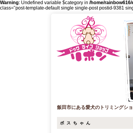
Warning
: Undefined variable $category in
/home/rainbow616/d
class="post-template-default single single-post postid-9381 sin
飯田市にある愛犬のトリミングショ
ボスちゃん