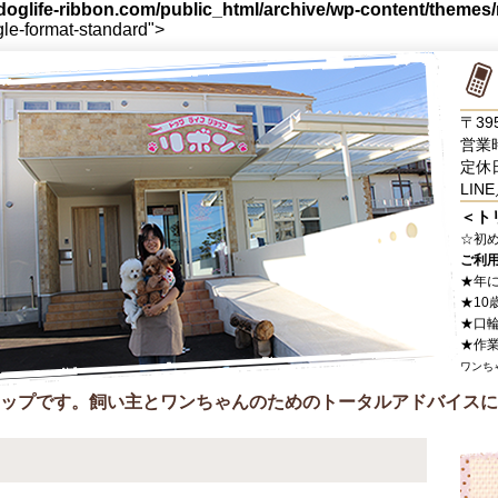
oglife-ribbon.com/public_html/archive/wp-content/themes
gle-format-standard">
〒39
営業時
定休
LINE
＜ト
☆
初
ご利
★年
★10
★口
★作
ワンち
ップです。飼い主とワンちゃんのためのトータルアドバイスに