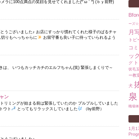
メラに100点満点の笑顔を見せてくれました(*´ω｀*) (ｂｙ前野)
Bf
ーズ☆
月
がとうございました♪ お店にすっかり慣れてくれた様子のぱるチャ
爪切りもへっちゃらに
お留守番も良い子に待っていられるよう
トピ
コミ
ッ
ト
グ
は、 いつもカッチカチのエルフちゃん(笑) 緊張しまくりで～
状毛
ー教
犬
泉
ャン
ン トリミングが始まる前は緊張していたのか プルプルしていました
職場体
トウト
とってもリラックスしていました
（by前野）
1月
Prog
がとうございました♪