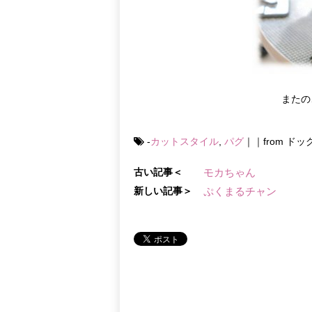
またの
-
カットスタイル
,
パグ
｜｜from ド
古い記事＜
モカちゃん
新しい記事＞
ぷくまるチャン