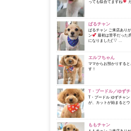
っても似合てますね
カ
ぱるチャン
ぱるチャン ご来店あり
ン
最初は苦手だった
になりました(´▽ …
エルフちゃん
ママからお預かりするとき
す！
T・プードル／ゆずチ
T・プードル ゆずチャ
が、カットが始まるとウ
ももチャン
ももチャン ご来店あり