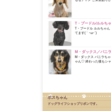
T・プードル/ルルち
T・プードル ルルちゃ
てます(｀･ω･´)
M・ダックス／バニ
M・ダックス バニラち
ゃん♡ 終わった後もシャン
ボスちゃん
ドッグライフショップリボンです。