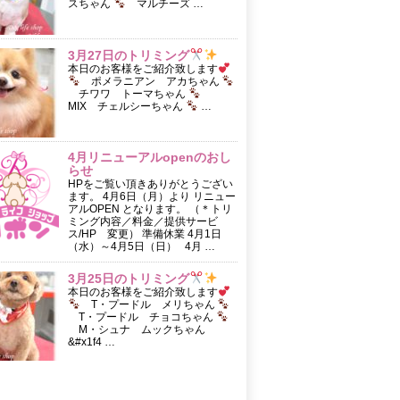
スちゃん
マルチーズ …
3月27日のトリミング
本日のお客様をご紹介致します
ポメラニアン アカちゃん
チワワ トーマちゃん
MIX チェルシーちゃん
…
4月リニューアルopenのおし
らせ
HPをご覧い頂きありがとうござい
ます。 4月6日（月）より リニュー
アルOPEN となります。 （＊トリ
ミング内容／料金／提供サービ
ス/HP 変更） 準備休業 4月1日
（水）～4月5日（日） 4月 …
3月25日のトリミング
本日のお客様をご紹介致します
T・プードル メリちゃん
T・プードル チョコちゃん
M・シュナ ムックちゃん
&#x1f4 …