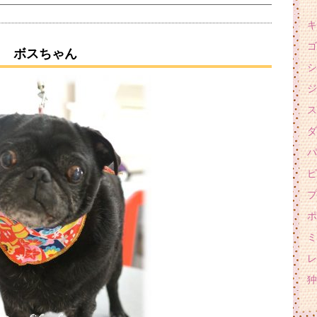
キ
ゴ
ボスちゃん
シ
ジ
ス
ダ
パ
ピ
プ
ポ
ミ
レ
狆