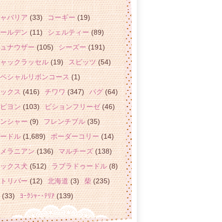
ャバリア
(33)
コーギー
(19)
ールデン
(11)
シェルティー
(89)
ュナウザー
(105)
シーズー
(191)
ャックラッセル
(19)
スピッツ
(54)
ペシャルリボンコース
(1)
ックス
(416)
チワワ
(347)
パグ
(64)
ピヨン
(103)
ビションフリーゼ
(46)
ンシャー
(9)
フレンチブル
(35)
ードル
(1,689)
ボーダーコリー
(14)
メラニアン
(136)
マルチーズ
(138)
ックス犬
(512)
ラブラドゥードル
(8)
トリバー
(12)
北海道
(3)
柴
(235)
(33)
ﾖｰｸｼｬｰ･ﾃﾘｱ
(139)