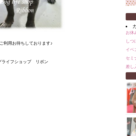
お休
しつ
ご利用お待ちしております♪
イベ
セミ
ッグライフショップ リボン
差し