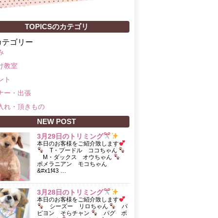
TOPICSのカテゴリ
カテゴリー
み
け教室
ント
ナー・出張
入れ・頂きもの
NEW POST
3月29日のトリミング
本日のお客様をご紹介致します
T・プードル ココちゃん
M・ダックス オウちゃん
ポメラニアン モコちゃん
&#x1f43 …
3月28日のトリミング
本日のお客様をご紹介致します
シーズー リロちゃん
パ
ピヨン そらチャン
パグ ボ