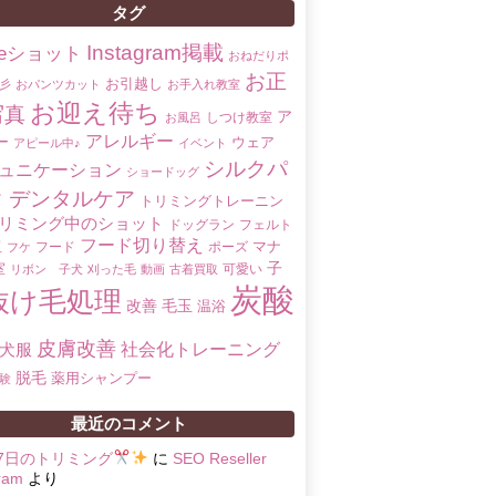
タグ
Instagram掲載
oreショット
おねだりポ
お正
お引越し
彡
おパンツカット
お手入れ教室
お迎え待ち
写真
ア
しつけ教室
お風呂
アレルギー
ー
ウェア
アピール中♪
イベント
シルクパ
ュニケーション
ショードッグ
ク
デンタルケア
トリミングトレーニン
リミング中のショット
ドッグラン
フェルト
フード切り替え
マナ
玉
フード
ポーズ
フケ
子
室
可愛い
リボン 子犬
刈った毛
動画
古着買取
炭酸
抜け毛処理
改善
毛玉
温浴
皮膚改善
社会化トレーニング
犬服
脱毛
薬用シャンプー
験
最近のコメント
17日のトリミング
に
SEO Reseller
ram
より