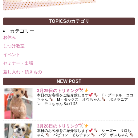
TOPICSのカテゴリ
カテゴリー
お休み
しつけ教室
イベント
セミナー・出張
差し入れ・頂きもの
NEW POST
3月29日のトリミング
本日のお客様をご紹介致します
T・プードル ココ
ちゃん
M・ダックス オウちゃん
ポメラニア
ン モコちゃん &#x1f43 …
3月28日のトリミング
本日のお客様をご紹介致します
シーズー リロち
ゃん
パピヨン そらチャン
パグ ボスちゃん