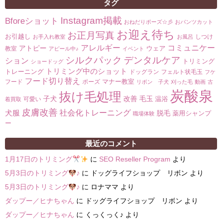
タグ
Instagram掲載
Bforeショット
おねだりポーズ☆彡
おパンツカット
お迎え待ち
お正月写真
お引越し
しつけ
お手入れ教室
お風呂
コミュニケー
アレルギー
アトピー
ウェア
教室
アピール中♪
イベント
シルクパック
デンタルケア
ション
トリミング
ショードッグ
トリミング中のショット
トレーニング
ドッグラン
フェルト状毛玉
フケ
フード切り替え
マナー教室
フード
ポーズ
リボン 子犬
刈った毛
動画
古
炭酸泉
抜け毛処理
子犬
改善
毛玉
温浴
可愛い
着買取
皮膚改善
社会化トレーニング
犬服
脱毛
薬用シャンプ
職場体験
ー
最近のコメント
1月17日のトリミング
に
SEO Reseller Program
より
5月3日のトリミング
♪
に
ドッグライフショップ リボン
より
5月3日のトリミング
♪
に
ロナママ
より
ダップー／ヒナちゃん
に
ドッグライフショップ リボン
より
ダップー／ヒナちゃん
に
くっくっく♪
より