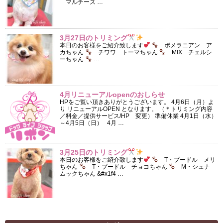
マルチーズ …
3月27日のトリミング
本日のお客様をご紹介致します
ポメラニアン ア
カちゃん
チワワ トーマちゃん
MIX チェルシ
ーちゃん
…
4月リニューアルopenのおしらせ
HPをご覧い頂きありがとうございます。 4月6日（月）よ
り リニューアルOPEN となります。 （＊トリミング内容
／料金／提供サービス/HP 変更） 準備休業 4月1日（水）
～4月5日（日） 4月 …
3月25日のトリミング
本日のお客様をご紹介致します
T・プードル メリ
ちゃん
T・プードル チョコちゃん
M・シュナ
ムックちゃん &#x1f4 …