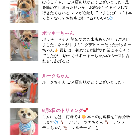
ひろしチャン ご来店ありがとうございました♪ 足
を痛めてしまったせいか、お散歩もイヤイヤして
行きたくないと ママが心配していました(´;ω;｀) 早
く良くなってお散歩に行けるといいね
ポッキーちゃん
ポッキーちゃん 初めてのご来店ありがとうござい
ました♪ 今日がトリミングデビューだったポッキー
ちゃん
最初は、初めての場所や作業に不安そう
でしたが、 ゆっくりポッキーちゃんのペースに合
わせてあげると …
ルークちゃん
ルークちゃん ご来店ありがとうございました♪
6月2日のトリミング
こんにちは、前野です
本日のお客様をご紹介致
します
チワワ ツナちゃん
チワワ
モコちゃん
マルチーズ も …