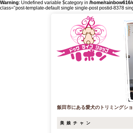
Warning
: Undefined variable $category in
/home/rainbow616/d
class="post-template-default single single-post postid-8378 sin
飯田市にある愛犬のトリミングショ
美娘チャン