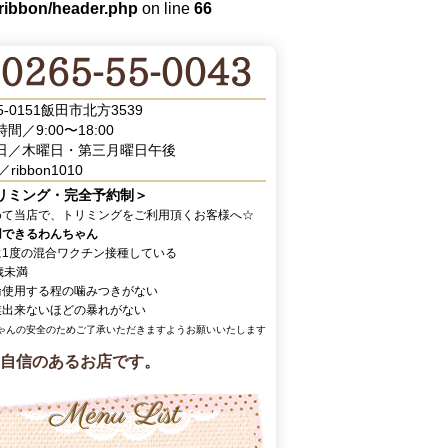
/ribbon/header.php
on line
66
5-0151飯田市北方3539
間／9:00〜18:00
日／木曜日・第三月曜日午後
／ribbon1010
リミング・完全予約制＞
めて当店で、トリミングをご利用頂くお客様へ☆
用できるわんちゃん
に1度の混合ワクチン接種している
歳未満
輪使用する程の噛みつきがない
業出来ないほどの暴れがない
ゃんの安全のためご了承いただきますようお願いいたします
自信のあるお店です。