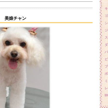
キ
ゴ
美娘チャン
シ
ジ
ス
ダ
パ
ピ
プ
ポ
ミ
レ
狆