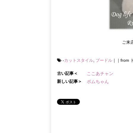
ご来
-
カットスタイル
,
プードル
｜｜fro
古い記事＜
ここあチャン
新しい記事＞
ポムちゃん