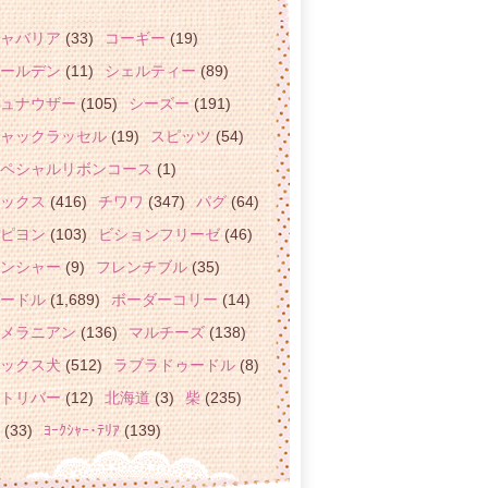
ャバリア
(33)
コーギー
(19)
ールデン
(11)
シェルティー
(89)
ュナウザー
(105)
シーズー
(191)
ャックラッセル
(19)
スピッツ
(54)
ペシャルリボンコース
(1)
ックス
(416)
チワワ
(347)
パグ
(64)
ピヨン
(103)
ビションフリーゼ
(46)
ンシャー
(9)
フレンチブル
(35)
ードル
(1,689)
ボーダーコリー
(14)
メラニアン
(136)
マルチーズ
(138)
ックス犬
(512)
ラブラドゥードル
(8)
トリバー
(12)
北海道
(3)
柴
(235)
(33)
ﾖｰｸｼｬｰ･ﾃﾘｱ
(139)