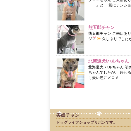
ーー」と 一気にテンシ
熊五郎チャン
熊五郎チャン ご来店あ
ジ
久しぶりでしたが
北海道犬/ハルちゃん
北海道犬 ハルちゃん 
ちゃんでしたが、 終わ
可愛い瞳にメロメ …
美娘チャン
ドッグライフショップリボンです。