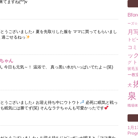
ますね(^^)v
Bf
ーズ☆
月
がとうございました♪ 夏を先取りした服を ママに買ってもらいまし
しく過ごせるねっ
トピ
コミ
ッ
ちゃん
ト
グ
ん 今日も元気～！ 温浴で、 真っ黒い水がいっぱいでたよ～(笑)
状毛
ー教
犬
泉
がとうございました♪ お迎え待ち中にウトウト
必死に眠気と戦っ
職場体
も眠気には勝てず(笑) そんなラテちゃんも可愛かったです
1月
Prog
りがとうございました♪ お迎え待ちにピンポンが鳴ると「ママ来た