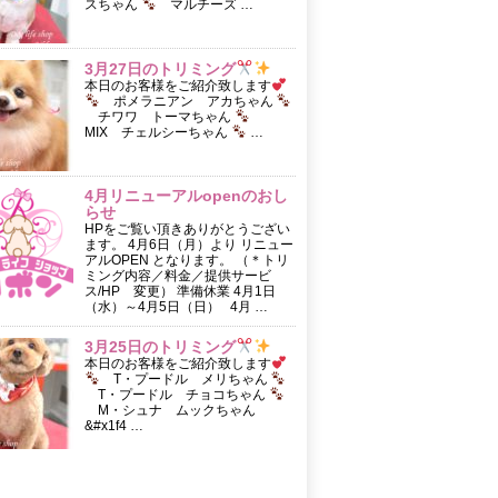
スちゃん
マルチーズ …
3月27日のトリミング
本日のお客様をご紹介致します
ポメラニアン アカちゃん
チワワ トーマちゃん
MIX チェルシーちゃん
…
4月リニューアルopenのおし
らせ
HPをご覧い頂きありがとうござい
ます。 4月6日（月）より リニュー
アルOPEN となります。 （＊トリ
ミング内容／料金／提供サービ
ス/HP 変更） 準備休業 4月1日
（水）～4月5日（日） 4月 …
3月25日のトリミング
本日のお客様をご紹介致します
T・プードル メリちゃん
T・プードル チョコちゃん
M・シュナ ムックちゃん
&#x1f4 …