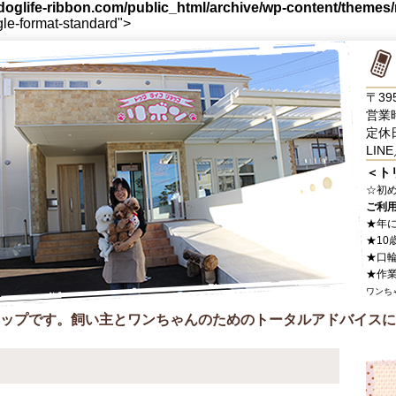
oglife-ribbon.com/public_html/archive/wp-content/themes
gle-format-standard">
〒39
営業時
定休
LINE
＜ト
☆
初
ご利
★年
★10
★口
★作
ワンち
ップです。飼い主とワンちゃんのためのトータルアドバイスに