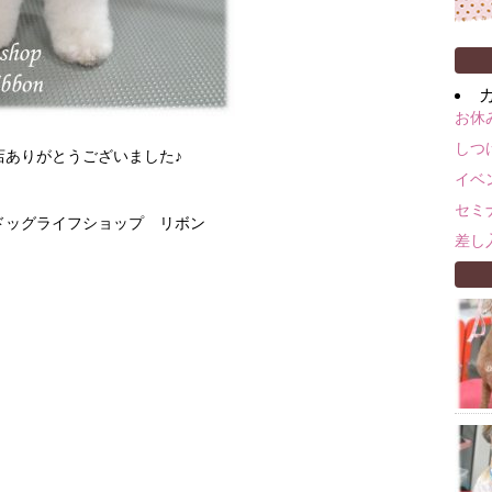
お休
しつ
店ありがとうございました♪
イベ
セミ
m ドッグライフショップ リボン
差し