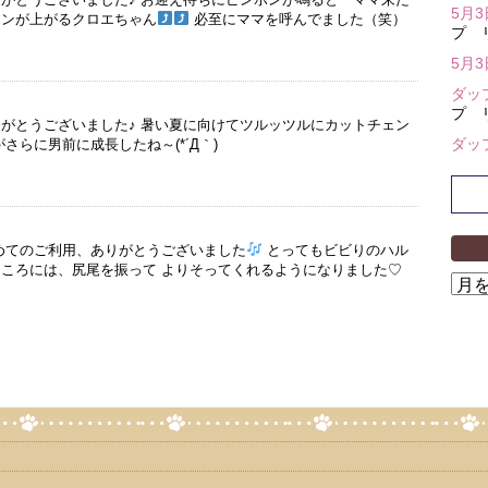
5月
ョンが上がるクロエちゃん
必至にママを呼んでました（笑）
プ 
5月
ダッ
プ 
りがとうございました♪ 暑い夏に向けてツルッツルにカットチェン
ダッ
さらに男前に成長したね～(*´Д｀)
初めてのご利用、ありがとうございました
とってもビビりのハル
るころには、尻尾を振って よりそってくれるようになりました♡
ア
ー
カ
イ
ブ