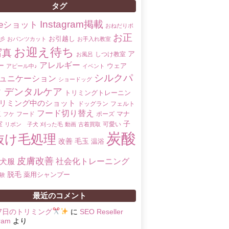
タグ
Instagram掲載
oreショット
おねだりポ
お正
お引越し
彡
おパンツカット
お手入れ教室
お迎え待ち
写真
ア
しつけ教室
お風呂
アレルギー
ー
ウェア
アピール中♪
イベント
シルクパ
ュニケーション
ショードッグ
ク
デンタルケア
トリミングトレーニン
リミング中のショット
ドッグラン
フェルト
フード切り替え
マナ
玉
フード
ポーズ
フケ
子
室
可愛い
リボン 子犬
刈った毛
動画
古着買取
炭酸
抜け毛処理
改善
毛玉
温浴
皮膚改善
社会化トレーニング
犬服
脱毛
薬用シャンプー
験
最近のコメント
17日のトリミング
に
SEO Reseller
ram
より