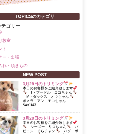
TOPICSのカテゴリ
カテゴリー
み
け教室
ント
ナー・出張
入れ・頂きもの
NEW POST
3月29日のトリミング
本日のお客様をご紹介致します
T・プードル ココちゃん
M・ダックス オウちゃん
ポメラニアン モコちゃん
&#x1f43 …
3月28日のトリミング
本日のお客様をご紹介致します
シーズー リロちゃん
パ
ピヨン そらチャン
パグ ボ