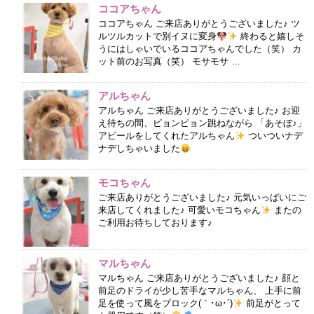
ココアちゃん
ココアちゃん ご来店ありがとうございました♪ ツ
ルツルカットで別イヌに変身
終わると嬉しそ
うにはしゃいでいるココアちゃんでした（笑） カ
ット前のお写真（笑） モサモサ …
アルちゃん
アルちゃん ご来店ありがとうございました♪ お迎
え待ちの間、ピョンピョン跳ねながら 「あそぼ♪」
アピールをしてくれたアルちゃん
ついついナデ
ナデしちゃいました
モコちゃん
ご来店ありがとうございました♪ 元気いっぱいにご
来店してくれました♪ 可愛いモコちゃん
またの
ご利用お待ちしております♪
マルちゃん
マルちゃん ご来店ありがとうございました♪ 顔と
前足のドライが少し苦手なマルちゃん、 上手に前
足を使って風をブロック(｀･ω･´)
前足がとって