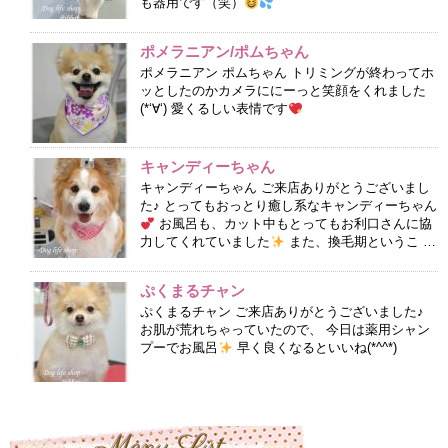
も器用です（笑）
ポメラニアン/ポムちゃん
ポメラニアン ポムちゃん トリミングが終わってホ
ッとしたのかカメラににーっと笑顔をくれました
(*‘∀‘) 愛くるしい表情です
キャンディーちゃん
キャンディーちゃん ご来店ありがとうございまし
た♪ とってもおっとり癒し系なキャンディーちゃん
お風呂も、カット中もとってもお利口さんに協
力してくれていました
また、換毛期というこ …
ぷくまるチャン
ぷくまるチャン ご来店ありがとうございました♪
お肌が荒れちゃっていたので、 今日は薬用シャン
プーでお風呂
早く良くなるといいね(*^^*)