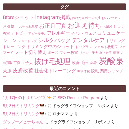
タグ
Instagram掲載
Bforeショット
おねだりポーズ☆彡
おパンツカット
お迎え待ち
お正月写真
お引越し
しつけ
お手入れ教室
お風呂
コミュニケー
アレルギー
アトピー
ウェア
教室
アピール中♪
イベント
シルクパック
デンタルケア
ション
トリミング
ショードッグ
トリミング中のショット
トレーニング
ドッグラン
フェルト状毛玉
フケ
フード切り替え
マナー教室
フード
ポーズ
リボン 子犬
刈った毛
動画
古
炭酸泉
抜け毛処理
子犬
改善
毛玉
温浴
可愛い
着買取
皮膚改善
社会化トレーニング
犬服
脱毛
薬用シャンプ
職場体験
ー
最近のコメント
1月17日のトリミング
に
SEO Reseller Program
より
5月3日のトリミング
♪
に
ドッグライフショップ リボン
より
5月3日のトリミング
♪
に
ロナママ
より
ダップー／ヒナちゃん
に
ドッグライフショップ リボン
より