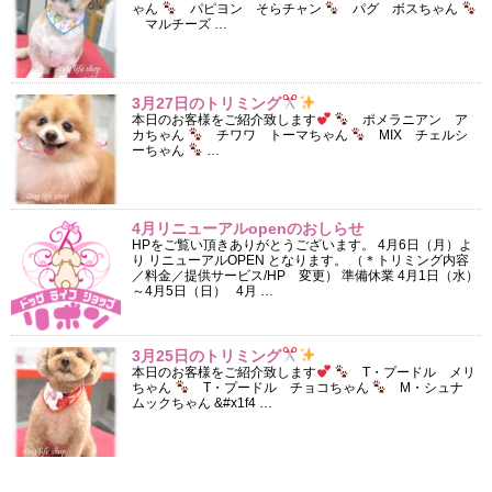
ゃん
パピヨン そらチャン
パグ ボスちゃん
マルチーズ …
3月27日のトリミング
本日のお客様をご紹介致します
ポメラニアン ア
カちゃん
チワワ トーマちゃん
MIX チェルシ
ーちゃん
…
4月リニューアルopenのおしらせ
HPをご覧い頂きありがとうございます。 4月6日（月）よ
り リニューアルOPEN となります。 （＊トリミング内容
／料金／提供サービス/HP 変更） 準備休業 4月1日（水）
～4月5日（日） 4月 …
3月25日のトリミング
本日のお客様をご紹介致します
T・プードル メリ
ちゃん
T・プードル チョコちゃん
M・シュナ
ムックちゃん &#x1f4 …