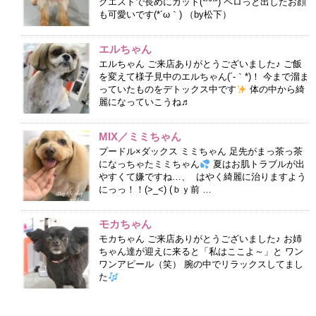
クエストで長めにカット(*^^*) ペロっと出したお顔
も可愛いです(*´ω｀) （by松下）
エルちゃん
エルちゃん ご来店ありがとうございました♪ ご飯
を変えて様子見中のエルちゃん(´-｀*)！ 今まで溜ま
っていたものをデトックス中です
体の中から綺
麗になっていこうね♬
MIX／ミミちゃん
プードル×ダックス ミミちゃん 足先がまっ茶っ茶
になっちゃたミミちゃん
夏はお肌トラブルが出
やすくて嫌ですね…、 はやく綺麗に治りますよう
にっっ！！(>_<) (ｂｙ前 …
モカちゃん
モカちゃん ご来店ありがとうございました♪ お姉
ちゃん達が迎えに来ると「私はここよ～」と ワン
ワンアピール（笑） 腕の中でリラックスしてまし
た