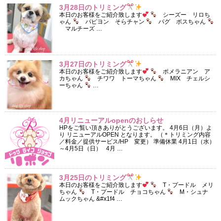
3月28日のトリミング
本日のお客様をご紹介致します
シーズー リロち
ゃん
パピヨン そらチャン
パグ ボスちゃん
マルチーズ …
3月27日のトリミング
本日のお客様をご紹介致します
ポメラニアン ア
カちゃん
チワワ トーマちゃん
MIX チェルシ
ーちゃん
…
4月リニューアルopenのおしらせ
HPをご覧い頂きありがとうございます。 4月6日（月）よ
り リニューアルOPEN となります。 （＊トリミング内容
／料金／提供サービス/HP 変更） 準備休業 4月1日（水）
～4月5日（日） 4月 …
3月25日のトリミング
本日のお客様をご紹介致します
T・プードル メリ
ちゃん
T・プードル チョコちゃん
M・シュナ
ムックちゃん &#x1f4 …