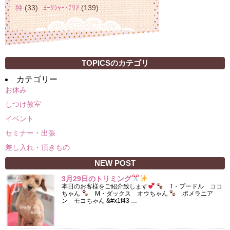
狆
(33)
ﾖｰｸｼｬｰ･ﾃﾘｱ
(139)
TOPICSのカテゴリ
カテゴリー
お休み
しつけ教室
イベント
セミナー・出張
差し入れ・頂きもの
NEW POST
3月29日のトリミング
本日のお客様をご紹介致します
T・プードル ココ
ちゃん
M・ダックス オウちゃん
ポメラニア
ン モコちゃん &#x1f43 …