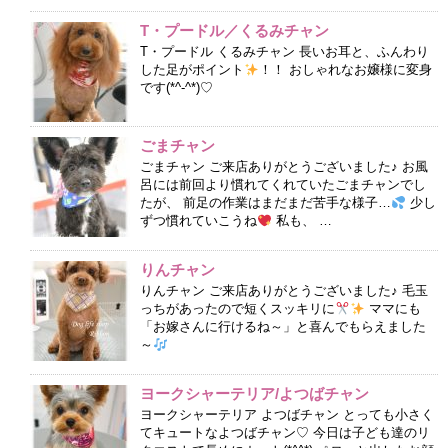
T・プードル／くるみチャン
T・プードル くるみチャン 長いお耳と、ふんわり
した足がポイント
！！ おしゃれなお嬢様に変身
です(*^-^*)♡
ごまチャン
ごまチャン ご来店ありがとうございました♪ お風
呂には前回より慣れてくれていたごまチャンでし
たが、 前足の作業はまだまだ苦手な様子…
少し
ずつ慣れていこうね
私も、 …
りんチャン
りんチャン ご来店ありがとうございました♪ 毛玉
っちがあったので短くスッキリに
ママにも
「お嫁さんに行けるね～」と喜んでもらえました
～
ヨークシャーテリア/よつばチャン
ヨークシャーテリア よつばチャン とっても小さく
てキュートなよつばチャン♡ 今日は子ども達のリ