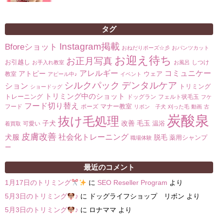
タグ
Instagram掲載
Bforeショット
おねだりポーズ☆彡
おパンツカット
お迎え待ち
お正月写真
お引越し
しつけ
お手入れ教室
お風呂
コミュニケー
アレルギー
アトピー
ウェア
教室
アピール中♪
イベント
シルクパック
デンタルケア
ション
トリミング
ショードッグ
トリミング中のショット
トレーニング
ドッグラン
フェルト状毛玉
フケ
フード切り替え
マナー教室
フード
ポーズ
リボン 子犬
刈った毛
動画
古
炭酸泉
抜け毛処理
子犬
改善
毛玉
温浴
可愛い
着買取
皮膚改善
社会化トレーニング
犬服
脱毛
薬用シャンプ
職場体験
ー
最近のコメント
1月17日のトリミング
に
SEO Reseller Program
より
5月3日のトリミング
♪
に
ドッグライフショップ リボン
より
5月3日のトリミング
♪
に
ロナママ
より