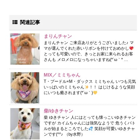
関連記事
まりんチャン
まりんチャン ご来店ありがとうございました♪ マ
マが選んでくれた赤いリボンを付けておめかし
とっても可愛いので、きっとお家に来られるお客
さんも メロメロになっちゃいますね(*´ω｀* …
MIX／ミミちゃん
T・プードル×M・ダックス ミミちゃん いつも元気
いっぱいのミミちゃん
！！ はじけるような笑顔
にいつも癒されます(*´ω｀)
柴/ゆきチャン
柴 ゆきチャン 人にはとっても懐っこいゆきチャン
ですが カイムちゃんには強気なようで 危うくバト
ルが始まるところでした
笑顔が可愛いゆきチャ
ンです(^^♪ （by水野）