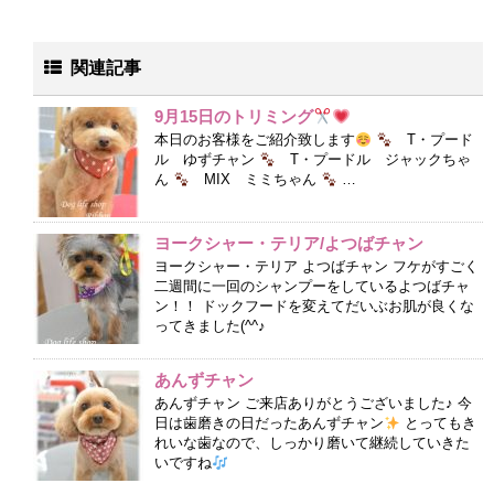
関連記事
9月15日のトリミング
本日のお客様をご紹介致します
T・プード
ル ゆずチャン
T・プードル ジャックちゃ
ん
MIX ミミちゃん
…
ヨークシャー・テリア/よつばチャン
ヨークシャー・テリア よつばチャン フケがすごく
二週間に一回のシャンプーをしているよつばチャ
ン！！ ドックフードを変えてだいぶお肌が良くな
ってきました(^^♪
あんずチャン
あんずチャン ご来店ありがとうございました♪ 今
日は歯磨きの日だったあんずチャン
とってもき
れいな歯なので、しっかり磨いて継続していきた
いですね