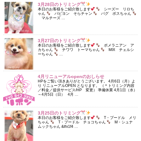
3月28日のトリミング
本日のお客様をご紹介致します
シーズー リロち
ゃん
パピヨン そらチャン
パグ ボスちゃん
マルチーズ …
3月27日のトリミング
本日のお客様をご紹介致します
ポメラニアン ア
カちゃん
チワワ トーマちゃん
MIX チェルシ
ーちゃん
…
4月リニューアルopenのおしらせ
HPをご覧い頂きありがとうございます。 4月6日（月）よ
り リニューアルOPEN となります。 （＊トリミング内容
／料金／提供サービス/HP 変更） 準備休業 4月1日（水）
～4月5日（日） 4月 …
3月25日のトリミング
本日のお客様をご紹介致します
T・プードル メリ
ちゃん
T・プードル チョコちゃん
M・シュナ
ムックちゃん &#x1f4 …