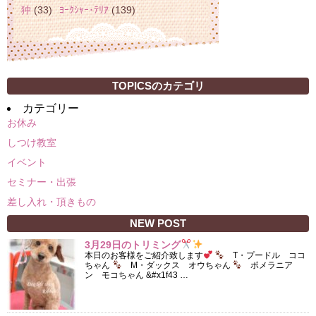
狆
(33)
ﾖｰｸｼｬｰ･ﾃﾘｱ
(139)
TOPICSのカテゴリ
カテゴリー
お休み
しつけ教室
イベント
セミナー・出張
差し入れ・頂きもの
NEW POST
3月29日のトリミング
本日のお客様をご紹介致します
T・プードル ココ
ちゃん
M・ダックス オウちゃん
ポメラニア
ン モコちゃん &#x1f43 …