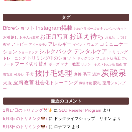
タグ
Instagram掲載
Bforeショット
おねだりポーズ☆彡
おパンツカット
お迎え待ち
お正月写真
お引越し
しつけ
お手入れ教室
お風呂
コミュニケー
アレルギー
アトピー
ウェア
教室
アピール中♪
イベント
シルクパック
デンタルケア
ション
トリミング
ショードッグ
トリミング中のショット
トレーニング
ドッグラン
フェルト状毛玉
フケ
フード切り替え
マナー教室
フード
ポーズ
リボン 子犬
刈った毛
動画
古
炭酸泉
抜け毛処理
子犬
改善
毛玉
温浴
可愛い
着買取
皮膚改善
社会化トレーニング
犬服
脱毛
薬用シャンプ
職場体験
ー
最近のコメント
1月17日のトリミング
に
SEO Reseller Program
より
5月3日のトリミング
♪
に
ドッグライフショップ リボン
より
5月3日のトリミング
♪
に
ロナママ
より