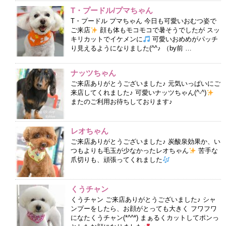
T・プードル/プマちゃん
T・プードル プマちゃん 今日も可愛いおむつ姿で
ご来店
顔も体もモコモコで暑そうでしたが スッ
キリカットでイケメンに
可愛いおめめがパッチ
り見えるようになりました(^^♪ （by前 …
ナッツちゃん
ご来店ありがとうございました♪ 元気いっぱいにご
来店してくれました♪ 可愛いナッツちゃん(^-^)
またのご利用お待ちしております♪
レオちゃん
ご来店ありがとうございました♪ 炭酸泉効果か、い
つもよりも毛玉が少なかったレオちゃん
苦手な
爪切りも、頑張ってくれました
くうチャン
くうチャン ご来店ありがとうございました♪ シャ
ンプーをしたら、お顔がとっても大きく フワフワ
になたくうチャン(*^^*) まぁるくカットしてポンっ