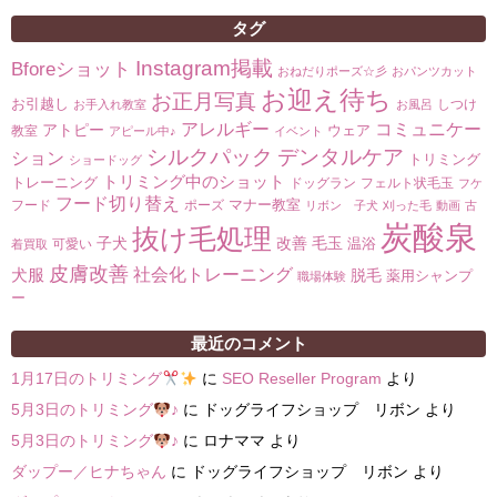
タグ
Instagram掲載
Bforeショット
おねだりポーズ☆彡
おパンツカット
お迎え待ち
お正月写真
お引越し
しつけ
お手入れ教室
お風呂
コミュニケー
アレルギー
アトピー
ウェア
教室
アピール中♪
イベント
シルクパック
デンタルケア
ション
トリミング
ショードッグ
トリミング中のショット
トレーニング
ドッグラン
フェルト状毛玉
フケ
フード切り替え
マナー教室
フード
ポーズ
リボン 子犬
刈った毛
動画
古
炭酸泉
抜け毛処理
子犬
改善
毛玉
温浴
可愛い
着買取
皮膚改善
社会化トレーニング
犬服
脱毛
薬用シャンプ
職場体験
ー
最近のコメント
1月17日のトリミング
に
SEO Reseller Program
より
5月3日のトリミング
♪
に
ドッグライフショップ リボン
より
5月3日のトリミング
♪
に
ロナママ
より
ダップー／ヒナちゃん
に
ドッグライフショップ リボン
より