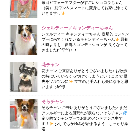
毎回ビフォーアフターがすごいショコラちゃん
（笑） 別ワン＆スマートに変身してお家に帰って
いきますっ
シェルティー／キャンディーちゃん
シェルティー キャンディーちゃん 定期的にシャン
プーに来てくれているキャンディーちゃん
最初
の時よりも、皮膚のコンディションが 良くなって
きました(*^▽^*)！！
花チャン
花チャン ご来店ありがとうございました♪ お散歩
の時にいろいろくっつけてしまうということで 足
先をツルツルに
ママのお手入れも楽になると思
いますっ!(^^)!
そらチャン
そらチャン ご来店ありがとうございました♪ まだ
アレルギーによる肌荒れが戻らないそらチャン
定期的なシャンプーでお肌のメンテナンス中で
す！
少しでもかゆみが治まるよう、しっかり薬
浴 …