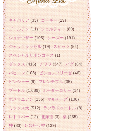
キャバリア
(33)
コーギー
(19)
ゴールデン
(11)
シェルティー
(89)
シュナウザー
(105)
シーズー
(191)
ジャックラッセル
(19)
スピッツ
(54)
スペシャルリボンコース
(1)
ダックス
(416)
チワワ
(347)
パグ
(64)
パピヨン
(103)
ビションフリーゼ
(46)
ピンシャー
(9)
フレンチブル
(35)
プードル
(1,689)
ボーダーコリー
(14)
ポメラニアン
(136)
マルチーズ
(138)
ミックス犬
(512)
ラブラドゥードル
(8)
レトリバー
(12)
北海道
(3)
柴
(235)
狆
(33)
ﾖｰｸｼｬｰ･ﾃﾘｱ
(139)