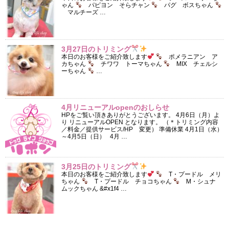
ゃん
パピヨン そらチャン
パグ ボスちゃん
マルチーズ …
3月27日のトリミング
本日のお客様をご紹介致します
ポメラニアン ア
カちゃん
チワワ トーマちゃん
MIX チェルシ
ーちゃん
…
4月リニューアルopenのおしらせ
HPをご覧い頂きありがとうございます。 4月6日（月）よ
り リニューアルOPEN となります。 （＊トリミング内容
／料金／提供サービス/HP 変更） 準備休業 4月1日（水）
～4月5日（日） 4月 …
3月25日のトリミング
本日のお客様をご紹介致します
T・プードル メリ
ちゃん
T・プードル チョコちゃん
M・シュナ
ムックちゃん &#x1f4 …