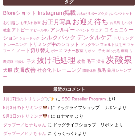
タグ
Instagram掲載
Bforeショット
おねだりポーズ☆彡
おパンツカット
お迎え待ち
お正月写真
お引越し
しつけ
お手入れ教室
お風呂
コミュニケー
アレルギー
アトピー
ウェア
教室
アピール中♪
イベント
シルクパック
デンタルケア
ション
トリミング
ショードッグ
トリミング中のショット
トレーニング
ドッグラン
フェルト状毛玉
フケ
フード切り替え
マナー教室
フード
ポーズ
リボン 子犬
刈った毛
動画
古
炭酸泉
抜け毛処理
子犬
改善
毛玉
温浴
可愛い
着買取
皮膚改善
社会化トレーニング
犬服
脱毛
薬用シャンプ
職場体験
ー
最近のコメント
1月17日のトリミング
に
SEO Reseller Program
より
5月3日のトリミング
♪
に
ドッグライフショップ リボン
より
5月3日のトリミング
♪
に
ロナママ
より
ダップー／ヒナちゃん
に
ドッグライフショップ リボン
より
ダップー／ヒナちゃん
に
くっくっく♪
より