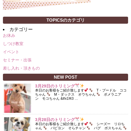
TOPICSのカテゴリ
カテゴリー
お休み
しつけ教室
イベント
セミナー・出張
差し入れ・頂きもの
NEW POST
3月29日のトリミング
本日のお客様をご紹介致します
T・プードル ココ
ちゃん
M・ダックス オウちゃん
ポメラニア
ン モコちゃん &#x1f43 …
3月28日のトリミング
本日のお客様をご紹介致します
シーズー リロち
ゃん
パピヨン そらチャン
パグ ボスちゃん