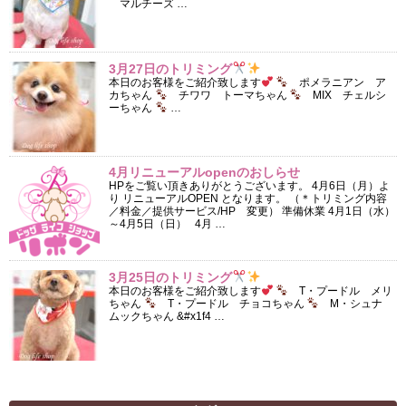
マルチーズ …
3月27日のトリミング
本日のお客様をご紹介致します
ポメラニアン ア
カちゃん
チワワ トーマちゃん
MIX チェルシ
ーちゃん
…
4月リニューアルopenのおしらせ
HPをご覧い頂きありがとうございます。 4月6日（月）よ
り リニューアルOPEN となります。 （＊トリミング内容
／料金／提供サービス/HP 変更） 準備休業 4月1日（水）
～4月5日（日） 4月 …
3月25日のトリミング
本日のお客様をご紹介致します
T・プードル メリ
ちゃん
T・プードル チョコちゃん
M・シュナ
ムックちゃん &#x1f4 …