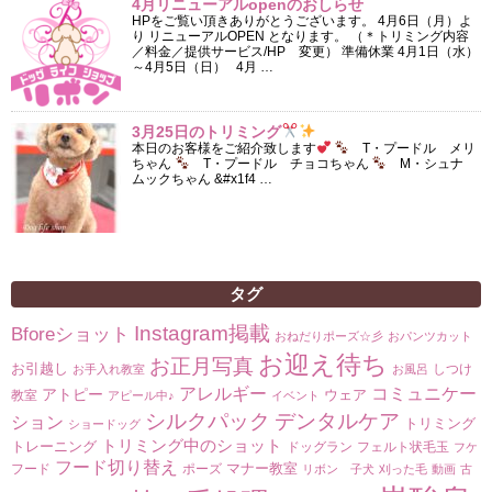
4月リニューアルopenのおしらせ
HPをご覧い頂きありがとうございます。 4月6日（月）よ
り リニューアルOPEN となります。 （＊トリミング内容
／料金／提供サービス/HP 変更） 準備休業 4月1日（水）
～4月5日（日） 4月 …
3月25日のトリミング
本日のお客様をご紹介致します
T・プードル メリ
ちゃん
T・プードル チョコちゃん
M・シュナ
ムックちゃん &#x1f4 …
タグ
Instagram掲載
Bforeショット
おねだりポーズ☆彡
おパンツカット
お迎え待ち
お正月写真
お引越し
しつけ
お手入れ教室
お風呂
コミュニケー
アレルギー
アトピー
ウェア
教室
アピール中♪
イベント
シルクパック
デンタルケア
ション
トリミング
ショードッグ
トリミング中のショット
トレーニング
ドッグラン
フェルト状毛玉
フケ
フード切り替え
マナー教室
フード
ポーズ
リボン 子犬
刈った毛
動画
古