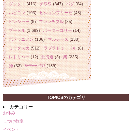
ダックス
(416)
チワワ
(347)
パグ
(64)
パピヨン
(103)
ビションフリーゼ
(46)
ピンシャー
(9)
フレンチブル
(35)
プードル
(1,689)
ボーダーコリー
(14)
ポメラニアン
(136)
マルチーズ
(138)
ミックス犬
(512)
ラブラドゥードル
(8)
レトリバー
(12)
北海道
(3)
柴
(235)
狆
(33)
ﾖｰｸｼｬｰ･ﾃﾘｱ
(139)
TOPICSのカテゴリ
カテゴリー
お休み
しつけ教室
イベント