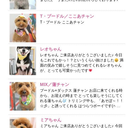
T・プードル／ここあチャン
T・プードル ここあチャン
レオちゃん
レオちゃん ご来店ありがとうございました♪ 今日
もこれでもかっ！？というくらい抜けました
満
面の笑みで嬉しそうに見つめてくれるレオちゃん
が、とっても可愛かったです
MIX／蓮チャン
プードル×ダックス 蓮チャン お店に来てくれる時
から、お迎えの時まで とっても楽しそうにしてく
れる蓮ちゃん
トリミング中も、「あそぼ～！！
☆彡」と誘ってくれる はつらつボーイです(∩ …
ミアちゃん
ミアちゃん ご来店ありがとうございました♪ 今回