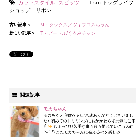
-
カットスタイル
,
スピッツ
｜｜from ドッグライフ
ショップ リボン
古い記事＜
M・ダックス／ヴィブロスちゃん
新しい記事＞
T・プードル/くるみチャン
関連記事
モカちゃん
モカちゃん 初めてのご来店ありがとうございまし
た♪ 初めてのトリミングにもかかわらず元気にご来
店
ちょっぴり苦手な事も段々慣れていこうね(*
´ω｀*) またモカちゃんに会えるのを楽しみ …