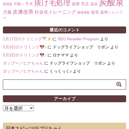
炭酸泉
抜け毛処理
子犬
改善
毛玉
温浴
可愛い
着買取
皮膚改善
社会化トレーニング
犬服
脱毛
薬用シャンプ
職場体験
ー
最近のコメント
1月17日のトリミング
に
SEO Reseller Program
より
5月3日のトリミング
♪
に
ドッグライフショップ リボン
より
5月3日のトリミング
♪
に
ロナママ
より
ダップー／ヒナちゃん
に
ドッグライフショップ リボン
より
ダップー／ヒナちゃん
に
くっくっく♪
より
アーカイブ
ア
ー
カ
イ
日本スピッツ/ラブリちゃん