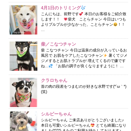
4月1日のトリミング
こんにちは、前野です
本日のお客様をご紹介致
します！！
柴犬 ことらチャン 今日はいつも
よりプルプルが少なかった、ことらチャン
！！
…
柴／こなつチャン
柴 こなつチャン 今日は温泉の成分が入っているお
風呂で お肌をケアしたこなつチャン
暑くてジメ
ジメするとお肌トラブルが 増えてくるので嫌です
ね…
「お肌の調子が良くなりますように！ …
クラロちゃん
首の肉の段差をつまむのが好きな水野です(*´ω｀*)
(笑)
シルビーちゃん
シルビーちゃん ご来店ありがとうございました♪
本日も可愛いシルビーちゃん
とても綺麗になり
ました(*^^*) またのご利用お待ちしております♪