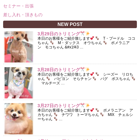
セミナー・出張
差し入れ・頂きもの
NEW POST
3月29日のトリミング
本日のお客様をご紹介致します
T・プードル ココ
ちゃん
M・ダックス オウちゃん
ポメラニア
ン モコちゃん &#x1f43 …
3月28日のトリミング
本日のお客様をご紹介致します
シーズー リロち
ゃん
パピヨン そらチャン
パグ ボスちゃん
マルチーズ …
3月27日のトリミング
本日のお客様をご紹介致します
ポメラニアン ア
カちゃん
チワワ トーマちゃん
MIX チェルシ
ーちゃん
…