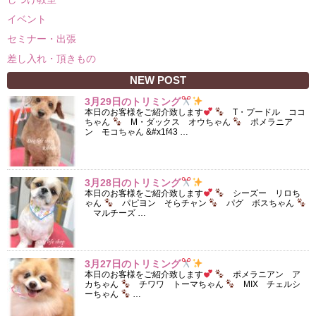
イベント
セミナー・出張
差し入れ・頂きもの
NEW POST
3月29日のトリミング
本日のお客様をご紹介致します
T・プードル ココ
ちゃん
M・ダックス オウちゃん
ポメラニア
ン モコちゃん &#x1f43 …
3月28日のトリミング
本日のお客様をご紹介致します
シーズー リロち
ゃん
パピヨン そらチャン
パグ ボスちゃん
マルチーズ …
3月27日のトリミング
本日のお客様をご紹介致します
ポメラニアン ア
カちゃん
チワワ トーマちゃん
MIX チェルシ
ーちゃん
…