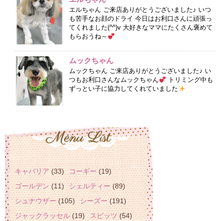
エルちゃん ご来店ありがとうございました♪ いつ
も苦手なお顔のドライ 今日はお利口さんに頑張っ
てくれました(^^)v 大好きなママにたくさん褒めて
もらおうね～
ムックちゃん
ムックちゃん ご来店ありがとうございました♪ い
つもお利口さんなムックちゃん
トリミング中も
ずっとい子に協力してくれていました
キャバリア
(33)
コーギー
(19)
ゴールデン
(11)
シェルティー
(89)
シュナウザー
(105)
シーズー
(191)
ジャックラッセル
(19)
スピッツ
(54)