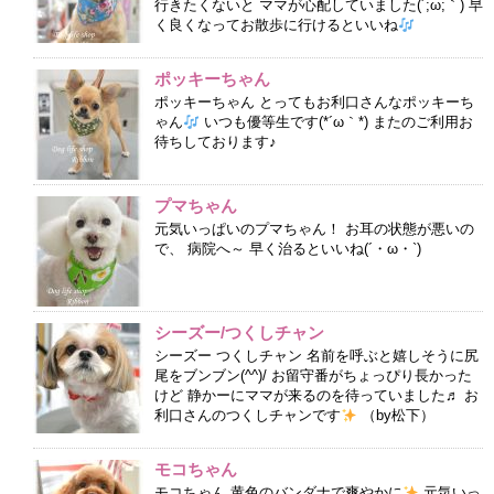
行きたくないと ママが心配していました(´;ω;｀) 早
く良くなってお散歩に行けるといいね
ポッキーちゃん
ポッキーちゃん とってもお利口さんなポッキーち
ゃん
いつも優等生です(*´ω｀*) またのご利用お
待ちしております♪
プマちゃん
元気いっぱいのプマちゃん！ お耳の状態が悪いの
で、 病院へ～ 早く治るといいね(´・ω・`)
シーズー/つくしチャン
シーズー つくしチャン 名前を呼ぶと嬉しそうに尻
尾をブンブン(^^)/ お留守番がちょっぴり長かった
けど 静かーにママが来るのを待っていました♬ お
利口さんのつくしチャンです
（by松下）
モコちゃん
モコちゃん 黄色のバンダナで爽やかに
元気いっ