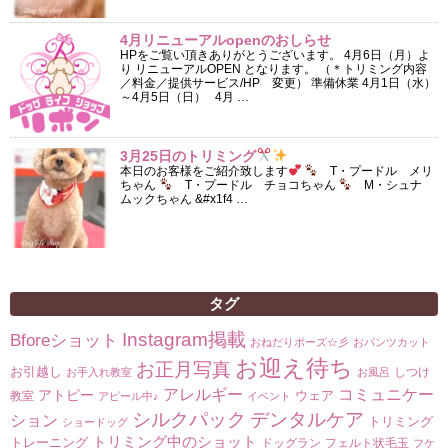
4月リニューアルopenのおしらせ
HPをご覧い頂きありがとうございます。 4月6日（月）よ
り リニューアルOPEN となります。 （＊トリミング内容
／料金／提供サービス/HP 変更） 準備休業 4月1日（水）
～4月5日（日） 4月 …
3月25日のトリミング
本日のお客様をご紹介致します
T・プードル メリ
ちゃん
T・プードル チョコちゃん
M・シュナ
ムックちゃん &#x1f4 …
タグ
Instagram掲載
Bforeショット
おねだりポーズ☆彡
おパンツカット
お迎え待ち
お正月写真
お引越し
しつけ
お手入れ教室
お風呂
コミュニケー
アレルギー
アトピー
ウェア
教室
アピール中♪
イベント
シルクパック
デンタルケア
ション
トリミング
ショードッグ
トリミング中のショット
トレーニング
ドッグラン
フェルト状毛玉
フケ