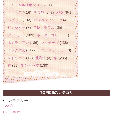
スペシャルリボンコース
(1)
ダックス
(416)
チワワ
(347)
パグ
(64)
パピヨン
(103)
ビションフリーゼ
(46)
ピンシャー
(9)
フレンチブル
(35)
プードル
(1,689)
ボーダーコリー
(14)
ポメラニアン
(136)
マルチーズ
(138)
ミックス犬
(512)
ラブラドゥードル
(8)
レトリバー
(12)
北海道
(3)
柴
(235)
狆
(33)
ﾖｰｸｼｬｰ･ﾃﾘｱ
(139)
TOPICSのカテゴリ
カテゴリー
お休み
しつけ教室