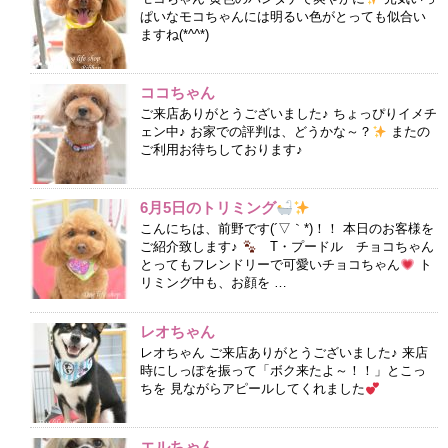
ぱいなモコちゃんには明るい色がとっても似合い
ますね(*^^*)
ココちゃん
ご来店ありがとうございました♪ ちょっぴりイメチ
ェン中♪ お家での評判は、どうかな～？
またの
ご利用お待ちしております♪
6月5日のトリミング
こんにちは、前野です(´▽｀*)！！ 本日のお客様を
ご紹介致します♪
T・プードル チョコちゃん
とってもフレンドリーで可愛いチョコちゃん
ト
リミング中も、お顔を …
レオちゃん
レオちゃん ご来店ありがとうございました♪ 来店
時にしっぽを振って「ボク来たよ～！！」とこっ
ちを 見ながらアピールしてくれました
エルちゃん