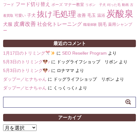
フード切り替え
マナー教室
フード
ポーズ
リボン 子犬
刈った毛
動画
古
炭酸泉
抜け毛処理
子犬
改善
毛玉
温浴
可愛い
着買取
皮膚改善
社会化トレーニング
犬服
脱毛
薬用シャンプ
職場体験
ー
最近のコメント
1月17日のトリミング
に
SEO Reseller Program
より
5月3日のトリミング
♪
に
ドッグライフショップ リボン
より
5月3日のトリミング
♪
に
ロナママ
より
ダップー／ヒナちゃん
に
ドッグライフショップ リボン
より
ダップー／ヒナちゃん
に
くっくっく♪
より
アーカイブ
ア
ー