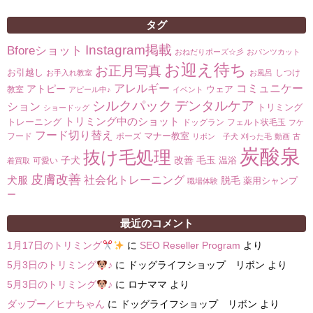
タグ
Instagram掲載
Bforeショット
おねだりポーズ☆彡
おパンツカット
お迎え待ち
お正月写真
お引越し
しつけ
お手入れ教室
お風呂
コミュニケー
アレルギー
アトピー
ウェア
教室
アピール中♪
イベント
シルクパック
デンタルケア
ション
トリミング
ショードッグ
トリミング中のショット
トレーニング
ドッグラン
フェルト状毛玉
フケ
フード切り替え
マナー教室
フード
ポーズ
リボン 子犬
刈った毛
動画
古
炭酸泉
抜け毛処理
子犬
改善
毛玉
温浴
可愛い
着買取
皮膚改善
社会化トレーニング
犬服
脱毛
薬用シャンプ
職場体験
ー
最近のコメント
1月17日のトリミング
に
SEO Reseller Program
より
5月3日のトリミング
♪
に
ドッグライフショップ リボン
より
5月3日のトリミング
♪
に
ロナママ
より
ダップー／ヒナちゃん
に
ドッグライフショップ リボン
より