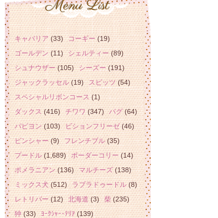
キャバリア
(33)
コーギー
(19)
ゴールデン
(11)
シェルティー
(89)
シュナウザー
(105)
シーズー
(191)
ジャックラッセル
(19)
スピッツ
(54)
スペシャルリボンコース
(1)
ダックス
(416)
チワワ
(347)
パグ
(64)
パピヨン
(103)
ビションフリーゼ
(46)
ピンシャー
(9)
フレンチブル
(35)
プードル
(1,689)
ボーダーコリー
(14)
ポメラニアン
(136)
マルチーズ
(138)
ミックス犬
(512)
ラブラドゥードル
(8)
レトリバー
(12)
北海道
(3)
柴
(235)
狆
(33)
ﾖｰｸｼｬｰ･ﾃﾘｱ
(139)