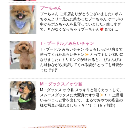
プーちゃん
プーちゃん ご来店ありがとうございました♪ ポム
ちゃんより一足先に終わったプーちゃん ケージの
中からポムちゃんを見守っていました♪ 嬉しすぎ
て、耳がなくなっちゃうプーちゃん
&nbs …
T・プードル／みらいチャン
T・プードル みらいチャン 今日もしっかり肩まで
使ってくれたみらいチャン
とってもいい匂いに
なりました♪ トリミングが終わると、 ぴょんぴょ
ん跳ねながら挨拶してくれる姿が とっても可愛か
ったです(* …
M・ダックス／オウ君
M・ダックス オウ君 スッキリと短くカットして、
スムースダックスに大変身のオウ君
！！ 上目遣
い＆ペロっと舌を出して、 まるでおやつの広告の
様な写真が撮れました（´∀｀*）！ (ｂｙ前野)