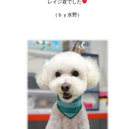
レイジ君でした
（ｂｙ水野）