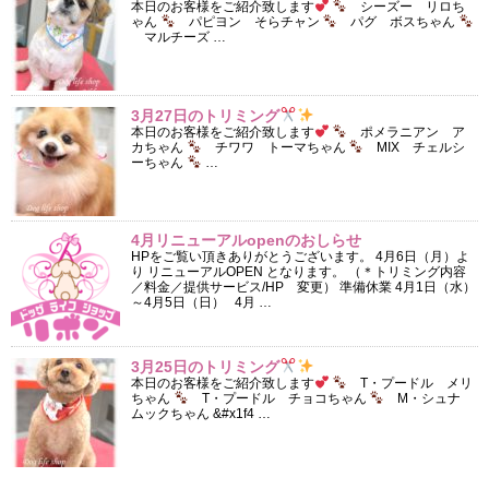
本日のお客様をご紹介致します
シーズー リロち
ゃん
パピヨン そらチャン
パグ ボスちゃん
マルチーズ …
3月27日のトリミング
本日のお客様をご紹介致します
ポメラニアン ア
カちゃん
チワワ トーマちゃん
MIX チェルシ
ーちゃん
…
4月リニューアルopenのおしらせ
HPをご覧い頂きありがとうございます。 4月6日（月）よ
り リニューアルOPEN となります。 （＊トリミング内容
／料金／提供サービス/HP 変更） 準備休業 4月1日（水）
～4月5日（日） 4月 …
3月25日のトリミング
本日のお客様をご紹介致します
T・プードル メリ
ちゃん
T・プードル チョコちゃん
M・シュナ
ムックちゃん &#x1f4 …