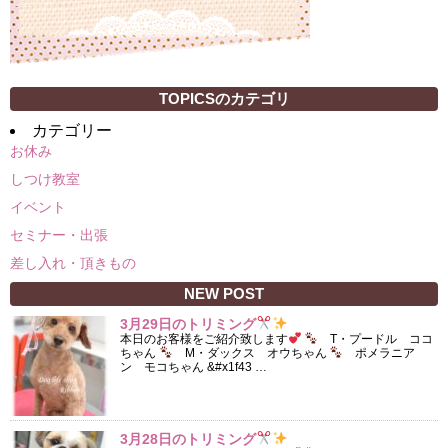
TOPICSのカテゴリ
カテゴリー
お休み
しつけ教室
イベント
セミナー・出張
差し入れ・頂きもの
NEW POST
3月29日のトリミング
本日のお客様をご紹介致します
T・プードル ココ
ちゃん
M・ダックス オウちゃん
ポメラニア
ン モコちゃん &#x1f43 …
3月28日のトリミング