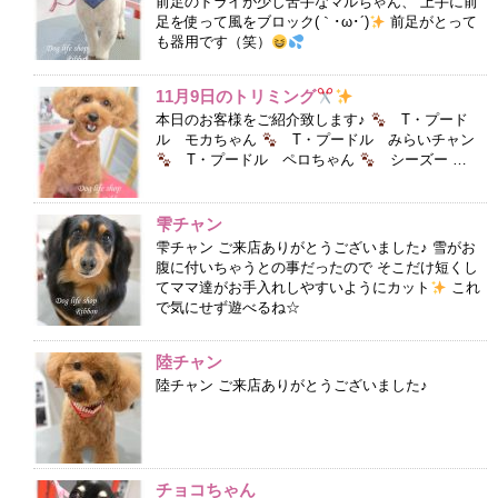
前足のドライが少し苦手なマルちゃん、 上手に前
足を使って風をブロック(｀･ω･´)
前足がとって
も器用です（笑）
11月9日のトリミング
本日のお客様をご紹介致します♪
T・プード
ル モカちゃん
T・プードル みらいチャン
T・プードル ペロちゃん
シーズー …
雫チャン
雫チャン ご来店ありがとうございました♪ 雪がお
腹に付いちゃうとの事だったので そこだけ短くし
てママ達がお手入れしやすいようにカット
これ
で気にせず遊べるね☆
陸チャン
陸チャン ご来店ありがとうございました♪
チョコちゃん