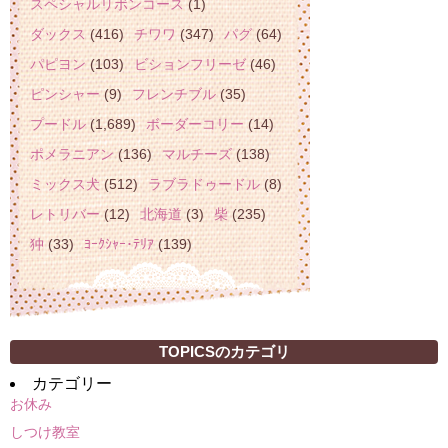
スペシャルリボンコース
(1)
ダックス
(416)
チワワ
(347)
パグ
(64)
パピヨン
(103)
ビションフリーゼ
(46)
ピンシャー
(9)
フレンチブル
(35)
プードル
(1,689)
ボーダーコリー
(14)
ポメラニアン
(136)
マルチーズ
(138)
ミックス犬
(512)
ラブラドゥードル
(8)
レトリバー
(12)
北海道
(3)
柴
(235)
狆
(33)
ﾖｰｸｼｬｰ･ﾃﾘｱ
(139)
TOPICSのカテゴリ
カテゴリー
お休み
しつけ教室