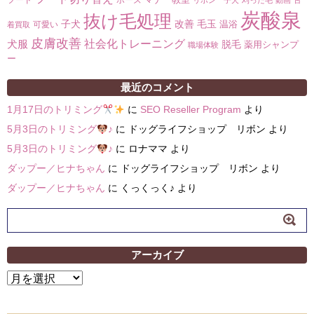
フード
ポーズ
リボン 子犬
刈った毛
動画
古
炭酸泉
抜け毛処理
子犬
改善
毛玉
温浴
可愛い
着買取
皮膚改善
社会化トレーニング
犬服
脱毛
薬用シャンプ
職場体験
ー
最近のコメント
1月17日のトリミング
に
SEO Reseller Program
より
5月3日のトリミング
♪
に
ドッグライフショップ リボン
より
5月3日のトリミング
♪
に
ロナママ
より
ダップー／ヒナちゃん
に
ドッグライフショップ リボン
より
ダップー／ヒナちゃん
に
くっくっく♪
より
アーカイブ
ア
ー
カ