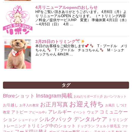
4月リニューアルopenのおしらせ
HPをご覧い頂きありがとうございます。 4月6日（月）よ
り リニューアルOPEN となります。 （＊トリミング内容
／料金／提供サービス/HP 変更） 準備休業 4月1日（水）
～4月5日（日） 4月 …
3月25日のトリミング
本日のお客様をご紹介致します
T・プードル メリ
ちゃん
T・プードル チョコちゃん
M・シュナ
ムックちゃん &#x1f4 …
タグ
Instagram掲載
Bforeショット
おねだりポーズ☆彡
おパンツカット
お迎え待ち
お正月写真
お引越し
しつけ
お手入れ教室
お風呂
コミュニケー
アレルギー
アトピー
ウェア
教室
アピール中♪
イベント
シルクパック
デンタルケア
ション
トリミング
ショードッグ
トリミング中のショット
トレーニング
ドッグラン
フェルト状毛玉
フケ
フード切り替え
マナー教室