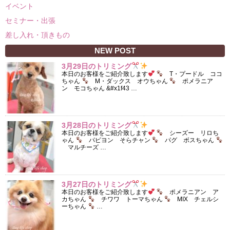
イベント
セミナー・出張
差し入れ・頂きもの
NEW POST
3月29日のトリミング
本日のお客様をご紹介致します
T・プードル ココ
ちゃん
M・ダックス オウちゃん
ポメラニア
ン モコちゃん &#x1f43 …
3月28日のトリミング
本日のお客様をご紹介致します
シーズー リロち
ゃん
パピヨン そらチャン
パグ ボスちゃん
マルチーズ …
3月27日のトリミング
本日のお客様をご紹介致します
ポメラニアン ア
カちゃん
チワワ トーマちゃん
MIX チェルシ
ーちゃん
…