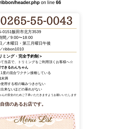
/ribbon/header.php
on line
66
5-0151飯田市北方3539
間／9:00〜18:00
日／木曜日・第三月曜日午後
／ribbon1010
リミング・完全予約制＞
めて当店で、トリミングをご利用頂くお客様へ☆
用できるわんちゃん
に1度の混合ワクチン接種している
歳未満
輪使用する程の噛みつきがない
業出来ないほどの暴れがない
ゃんの安全のためご了承いただきますようお願いいたします
自信のあるお店です。