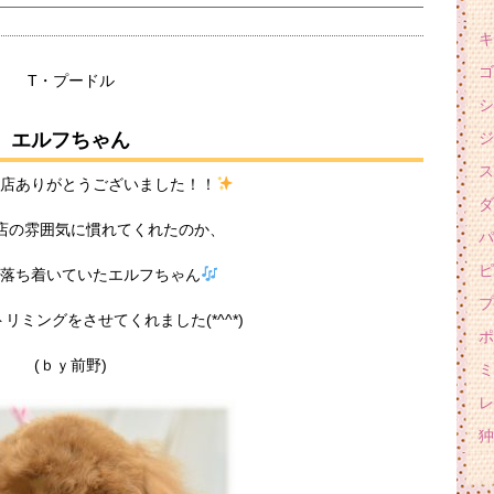
キ
ゴ
T・プードル
シ
エルフちゃん
ジ
ス
来店ありがとうございました！！
ダ
店の雰囲気に慣れてくれたのか、
パ
ピ
も落ち着いていたエルフちゃん
プ
リミングをさせてくれました(*^^*)
ポ
(ｂｙ前野)
ミ
レ
狆