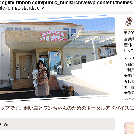
oglife-ribbon.com/public_html/archive/wp-content/themes
gle-format-standard">
〒39
営業時
定休
LINE
＜ト
☆
初
ご利
★年
★10
★口
★作
ワンち
ップです。飼い主とワンちゃんのためのトータルアドバイスに
ゃん