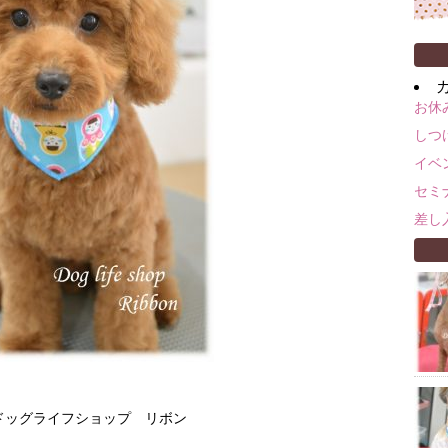
お休
しつ
イベ
セミ
差し
m ドッグライフショップ リボン