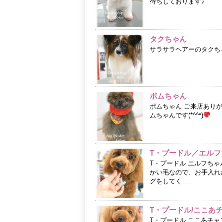
待ちしております♪
タクちゃん
サラサラヘアーのタクちゃん
ポムちゃん
ポムちゃん ご来店あり
ムちゃんです(*^^*)
T・プードル／エルフ
T・プードル エルフち
かい毛なので、お手入れが
グをしてく …
T・プードル/ここあ
T・プードル ここあチ