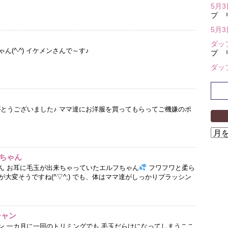
5月
プ 
5月
ダッ
(^-^) イケメンさんで～す♪
プ 
ダッ
がとうございました♪ ママ達にお洋服を買ってもらってご機嫌のポ
ア
ー
カ
ちゃん
イ
ゃん お耳に毛玉が出来ちゃっていたエルフちゃん
フワフワと柔ら
ブ
大変そうですね(^▽^;) でも、体はママ達がしっかりブラッシン
チャン
ャン 一カ月に一回のトリミングでも 毛玉だらけになってしまうここ