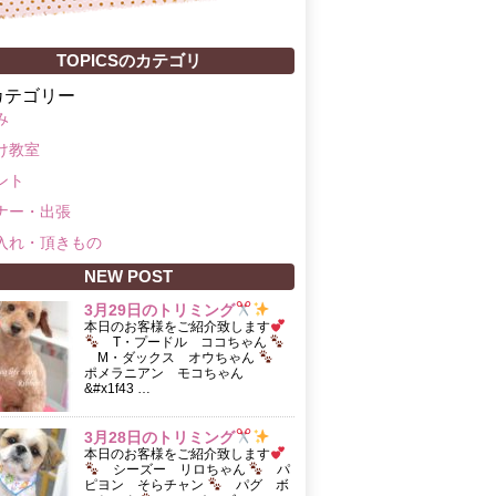
TOPICSのカテゴリ
カテゴリー
み
け教室
ント
ナー・出張
入れ・頂きもの
NEW POST
3月29日のトリミング
本日のお客様をご紹介致します
T・プードル ココちゃん
M・ダックス オウちゃん
ポメラニアン モコちゃん
&#x1f43 …
3月28日のトリミング
本日のお客様をご紹介致します
シーズー リロちゃん
パ
ピヨン そらチャン
パグ ボ