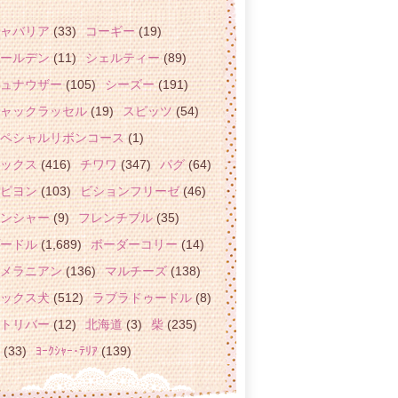
ャバリア
(33)
コーギー
(19)
ールデン
(11)
シェルティー
(89)
ュナウザー
(105)
シーズー
(191)
ャックラッセル
(19)
スピッツ
(54)
ペシャルリボンコース
(1)
ックス
(416)
チワワ
(347)
パグ
(64)
ピヨン
(103)
ビションフリーゼ
(46)
ンシャー
(9)
フレンチブル
(35)
ードル
(1,689)
ボーダーコリー
(14)
メラニアン
(136)
マルチーズ
(138)
ックス犬
(512)
ラブラドゥードル
(8)
トリバー
(12)
北海道
(3)
柴
(235)
(33)
ﾖｰｸｼｬｰ･ﾃﾘｱ
(139)