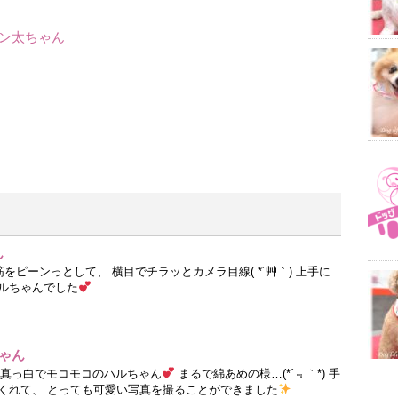
ゴン太ちゃん
ん
筋をピーンっとして、 横目でチラッとカメラ目線( *´艸｀) 上手に
ルちゃんでした
ゃん
 真っ白でモコモコのハルちゃん
まるで綿あめの様…(*´﹃｀*) 手
くれて、 とっても可愛い写真を撮ることができました