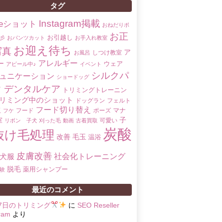
タグ
Instagram掲載
oreショット
おねだりポ
お正
お引越し
彡
おパンツカット
お手入れ教室
お迎え待ち
写真
ア
しつけ教室
お風呂
アレルギー
ー
ウェア
アピール中♪
イベント
シルクパ
ュニケーション
ショードッグ
ク
デンタルケア
トリミングトレーニン
リミング中のショット
ドッグラン
フェルト
フード切り替え
マナ
玉
フード
ポーズ
フケ
子
室
可愛い
リボン 子犬
刈った毛
動画
古着買取
炭酸
抜け毛処理
改善
毛玉
温浴
皮膚改善
社会化トレーニング
犬服
脱毛
薬用シャンプー
験
最近のコメント
17日のトリミング
に
SEO Reseller
ram
より