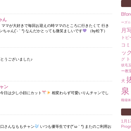
Bf
ゃん
ーズ☆
ん ママが大好きで毎回お迎えの時ママのところに行きたくて 行き
月
ちゃん(´-｀*) なんだかとっても微笑ましいです
（by松下）
トピ
コミ
ッ
ト
がとうございました♪
グ
状毛
ー教
犬
ャン
泉
 今日は少し小顔にカット
相変わらず可愛いりんチャンでし
職場体
1月
Prog
利口さんなももチャン
いつも優等生です(*´ω｀*) またのご利用お