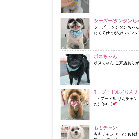
シーズー/タンタンち
シーズー タンタンちゃ
たくて仕方がないタンタン
ボスちゃん
ボスちゃん ご来店あり
T・プードル／りんチ
T・プードル りんチャン
た( *´艸｀)
ももチャン
ももチャン とってもお