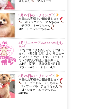
スちゃん
マルチーズ …
3月27日のトリミング
本日のお客様をご紹介致します
ポメラニアン アカちゃん
チワワ トーマちゃん
MIX チェルシーちゃん
…
4月リニューアルopenのおし
らせ
HPをご覧い頂きありがとうござい
ます。 4月6日（月）より リニュー
アルOPEN となります。 （＊トリ
ミング内容／料金／提供サービ
ス/HP 変更） 準備休業 4月1日
（水）～4月5日（日） 4月 …
3月25日のトリミング
本日のお客様をご紹介致します
T・プードル メリちゃん
T・プードル チョコちゃん
M・シュナ ムックちゃん
&#x1f4 …