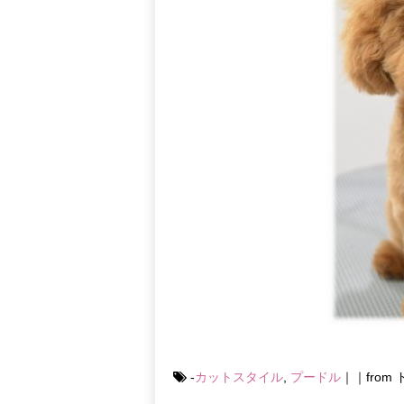
-
カットスタイル
,
プードル
｜｜fro