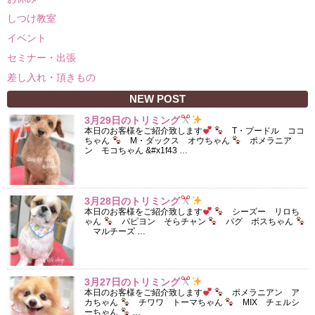
しつけ教室
イベント
セミナー・出張
差し入れ・頂きもの
NEW POST
3月29日のトリミング
本日のお客様をご紹介致します
T・プードル ココ
ちゃん
M・ダックス オウちゃん
ポメラニア
ン モコちゃん &#x1f43 …
3月28日のトリミング
本日のお客様をご紹介致します
シーズー リロち
ゃん
パピヨン そらチャン
パグ ボスちゃん
マルチーズ …
3月27日のトリミング
本日のお客様をご紹介致します
ポメラニアン ア
カちゃん
チワワ トーマちゃん
MIX チェルシ
ーちゃん
…