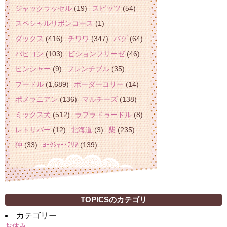
ジャックラッセル
(19)
スピッツ
(54)
スペシャルリボンコース
(1)
ダックス
(416)
チワワ
(347)
パグ
(64)
パピヨン
(103)
ビションフリーゼ
(46)
ピンシャー
(9)
フレンチブル
(35)
プードル
(1,689)
ボーダーコリー
(14)
ポメラニアン
(136)
マルチーズ
(138)
ミックス犬
(512)
ラブラドゥードル
(8)
レトリバー
(12)
北海道
(3)
柴
(235)
狆
(33)
ﾖｰｸｼｬｰ･ﾃﾘｱ
(139)
TOPICSのカテゴリ
カテゴリー
お休み