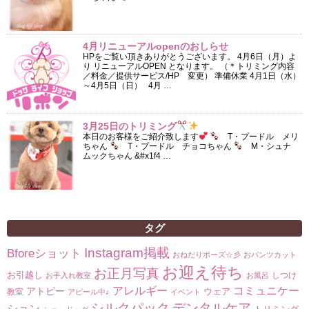
4月リニューアルopenのおしらせ
HPをご覧い頂きありがとうございます。 4月6日（月）よ
り リニューアルOPEN となります。 （＊トリミング内容
／料金／提供サービス/HP 変更） 準備休業 4月1日（水）
～4月5日（日） 4月 …
3月25日のトリミング
本日のお客様をご紹介致します
T・プードル メリ
ちゃん
T・プードル チョコちゃん
M・シュナ
ムックちゃん &#x1f4 …
タグ
Instagram掲載
Bforeショット
おねだりポーズ☆彡
おパンツカット
お迎え待ち
お正月写真
お引越し
しつけ
お手入れ教室
お風呂
コミュニケー
アレルギー
アトピー
ウェア
教室
アピール中♪
イベント
シルクパック
デンタルケア
ション