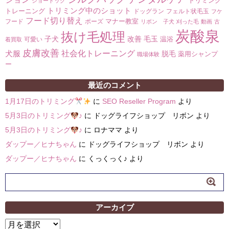
トリミング
ショードッグ
トリミング中のショット
トレーニング
ドッグラン
フェルト状毛玉
フケ
フード切り替え
マナー教室
フード
ポーズ
リボン 子犬
刈った毛
動画
古
炭酸泉
抜け毛処理
子犬
改善
毛玉
温浴
可愛い
着買取
皮膚改善
社会化トレーニング
犬服
脱毛
薬用シャンプ
職場体験
ー
最近のコメント
1月17日のトリミング
に
SEO Reseller Program
より
5月3日のトリミング
♪
に
ドッグライフショップ リボン
より
5月3日のトリミング
♪
に
ロナママ
より
ダップー／ヒナちゃん
に
ドッグライフショップ リボン
より
ダップー／ヒナちゃん
に
くっくっく♪
より
アーカイブ
ア