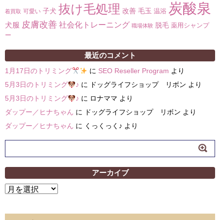
炭酸泉
抜け毛処理
子犬
改善
毛玉
温浴
可愛い
着買取
皮膚改善
社会化トレーニング
犬服
脱毛
薬用シャンプ
職場体験
ー
最近のコメント
1月17日のトリミング
に
SEO Reseller Program
より
5月3日のトリミング
♪
に
ドッグライフショップ リボン
より
5月3日のトリミング
♪
に
ロナママ
より
ダップー／ヒナちゃん
に
ドッグライフショップ リボン
より
ダップー／ヒナちゃん
に
くっくっく♪
より
アーカイブ
ア
ー
カ
イ