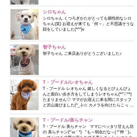
シロちゃん
シロちゃん くつろぎかたがとっても個性的なシロ
ちゃん(笑) お迎えが来ても「何～」と不思議そうな
顔をしていました(*^^)v
智子ちゃん
智子ちゃん ご来店ありがとうございました♪
T・プードル/レオちゃん
T・プードル レオちゃん 嬉しくなるとびょんびょ
んと面白い歩き方をしてしまうレオちゃん(*^▽^*)
たまりません♡ ママがお迎えに来る間にスタッフ
と沢山遊びました(^_-)-☆ カメラを向けたらこっ …
T・プードル/美らチャン
T・プードル 美らチャン ママにベッタリ甘えん坊
の 美らチャン(*´ω｀*) 『も～弱虫だな～( *´艸｀)』