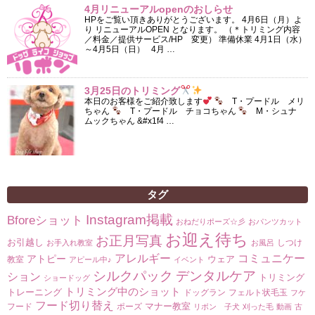
4月リニューアルopenのおしらせ
HPをご覧い頂きありがとうございます。 4月6日（月）よ
り リニューアルOPEN となります。 （＊トリミング内容
／料金／提供サービス/HP 変更） 準備休業 4月1日（水）
～4月5日（日） 4月 …
3月25日のトリミング
本日のお客様をご紹介致します
T・プードル メリ
ちゃん
T・プードル チョコちゃん
M・シュナ
ムックちゃん &#x1f4 …
タグ
Instagram掲載
Bforeショット
おねだりポーズ☆彡
おパンツカット
お迎え待ち
お正月写真
お引越し
しつけ
お手入れ教室
お風呂
コミュニケー
アレルギー
アトピー
ウェア
教室
アピール中♪
イベント
シルクパック
デンタルケア
ション
トリミング
ショードッグ
トリミング中のショット
トレーニング
ドッグラン
フェルト状毛玉
フケ
フード切り替え
マナー教室
フード
ポーズ
リボン 子犬
刈った毛
動画
古