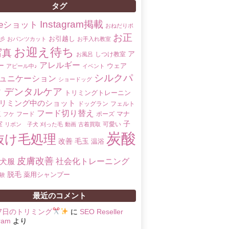
タグ
Instagram掲載
oreショット
おねだりポ
お正
お引越し
彡
おパンツカット
お手入れ教室
お迎え待ち
写真
ア
しつけ教室
お風呂
アレルギー
ー
ウェア
アピール中♪
イベント
シルクパ
ュニケーション
ショードッグ
ク
デンタルケア
トリミングトレーニン
リミング中のショット
ドッグラン
フェルト
フード切り替え
マナ
玉
フード
ポーズ
フケ
子
室
可愛い
リボン 子犬
刈った毛
動画
古着買取
炭酸
抜け毛処理
改善
毛玉
温浴
皮膚改善
社会化トレーニング
犬服
脱毛
薬用シャンプー
験
最近のコメント
17日のトリミング
に
SEO Reseller
ram
より