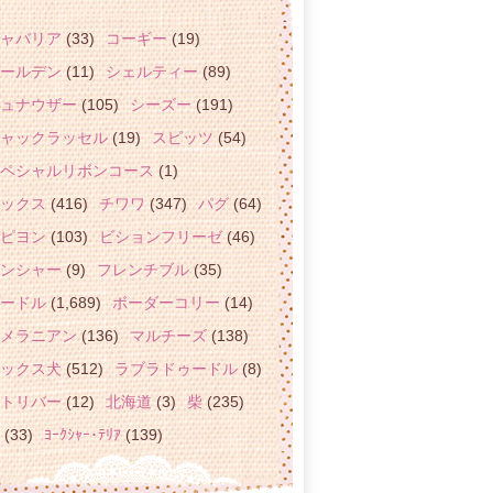
ャバリア
(33)
コーギー
(19)
ールデン
(11)
シェルティー
(89)
ュナウザー
(105)
シーズー
(191)
ャックラッセル
(19)
スピッツ
(54)
ペシャルリボンコース
(1)
ックス
(416)
チワワ
(347)
パグ
(64)
ピヨン
(103)
ビションフリーゼ
(46)
ンシャー
(9)
フレンチブル
(35)
ードル
(1,689)
ボーダーコリー
(14)
メラニアン
(136)
マルチーズ
(138)
ックス犬
(512)
ラブラドゥードル
(8)
トリバー
(12)
北海道
(3)
柴
(235)
(33)
ﾖｰｸｼｬｰ･ﾃﾘｱ
(139)