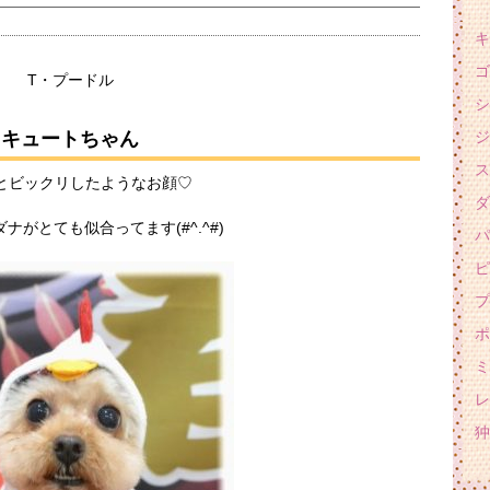
キ
ゴ
T・プードル
シ
キュートちゃん
ジ
ス
とビックリしたようなお顔♡
ダ
ナがとても似合ってます(#^.^#)
パ
ピ
プ
ポ
ミ
レ
狆