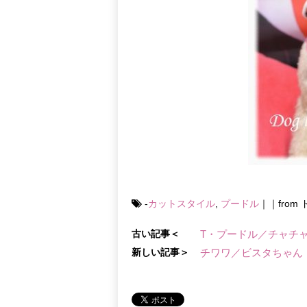
-
カットスタイル
,
プードル
｜｜fro
古い記事＜
T・プードル／チャチ
新しい記事＞
チワワ／ビスタちゃん