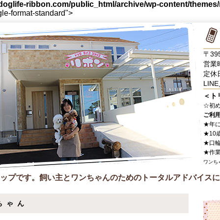
oglife-ribbon.com/public_html/archive/wp-content/themes
gle-format-standard">
〒39
営業時
定休
LINE
＜ト
☆
初
ご利
★年
★10
★口
★作
ワンち
ップです。飼い主とワンちゃんのためのトータルアドバイスに
ちゃん