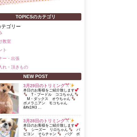
TOPICSのカテゴリ
カテゴリー
み
け教室
ント
ナー・出張
入れ・頂きもの
NEW POST
3月29日のトリミング
本日のお客様をご紹介致します
T・プードル ココちゃん
M・ダックス オウちゃん
ポメラニアン モコちゃん
&#x1f43 …
3月28日のトリミング
本日のお客様をご紹介致します
シーズー リロちゃん
パ
ピヨン そらチャン
パグ ボ