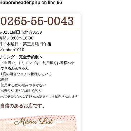
/ribbon/header.php
on line
66
5-0151飯田市北方3539
間／9:00〜18:00
日／木曜日・第三月曜日午後
／ribbon1010
リミング・完全予約制＞
めて当店で、トリミングをご利用頂くお客様へ☆
用できるわんちゃん
に1度の混合ワクチン接種している
歳未満
輪使用する程の噛みつきがない
業出来ないほどの暴れがない
ゃんの安全のためご了承いただきますようお願いいたします
自信のあるお店です。