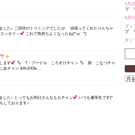
5月
プ 
5月
ダッ
ました♪ 二回目のトリミングでしたが、 頑張ってくれたりんちゃ
プ 
でスッキリ～
これで気持ちよくなったね(*´ω｀*)
ダッ
します
T・プードル ころすけチャン
柴 こなつチャ
チャン &#x1f43e …
ア
ー
カ
イ
ました♪ とってもお利口さんなももチャン
いつも優等生です(*
待ちしております♪
ブ