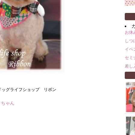
お休
しつ
イベ
セミ
差し
m ドッグライフショップ リボン
ャちゃん