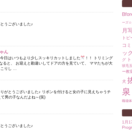
Bf
ーズ☆
がとうございました♪
月
トピ
コミ
ゃん
ッ
ん 今日はいつもより少しスッキリカットしました
！！ トリミング
ト
グ
なると、 お迎えと勘違いしてドアの方を見ていて、 ママたちが大
状毛
こりし …
ー教
犬
泉
ありがとうございました♪ リボンを付けると女の子に見えちゃうチ
て男の子なんだよね～(笑)
職場体
1月
がとうございました♪
Prog