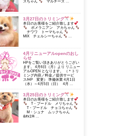
スちゃん
マルチーズ …
3月27日のトリミング
本日のお客様をご紹介致します
ポメラニアン アカちゃん
チワワ トーマちゃん
MIX チェルシーちゃん
…
4月リニューアルopenのおし
らせ
HPをご覧い頂きありがとうござい
ます。 4月6日（月）より リニュー
アルOPEN となります。 （＊トリ
ミング内容／料金／提供サービ
ス/HP 変更） 準備休業 4月1日
（水）～4月5日（日） 4月 …
3月25日のトリミング
本日のお客様をご紹介致します
T・プードル メリちゃん
T・プードル チョコちゃん
M・シュナ ムックちゃん
&#x1f4 …