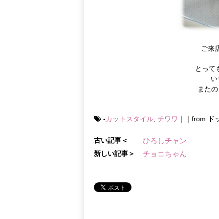
ご来
とって
い
またの
-
カットスタイル
,
チワワ
｜｜from
古い記事＜
ひろしチャン
新しい記事＞
チョコちゃん