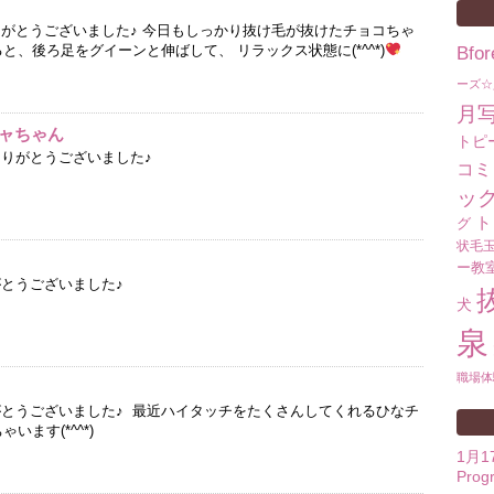
りがとうございました♪ 今日もしっかり抜け毛が抜けたチョコちゃ
、後ろ足をグイーンと伸ばして、 リラックス状態に(*^^*)
Bf
ーズ☆
月
ャちゃん
トピ
ありがとうございました♪
コミ
ッ
ト
グ
状毛
ー教
がとうございました♪
犬
泉
職場体
がとうございました♪ 最近ハイタッチをたくさんしてくれるひなチ
います(*^^*)
1月
Prog