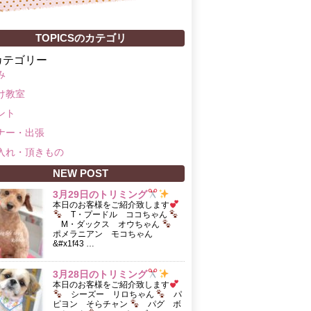
TOPICSのカテゴリ
カテゴリー
み
け教室
ント
ナー・出張
入れ・頂きもの
NEW POST
3月29日のトリミング
本日のお客様をご紹介致します
T・プードル ココちゃん
M・ダックス オウちゃん
ポメラニアン モコちゃん
&#x1f43 …
3月28日のトリミング
本日のお客様をご紹介致します
シーズー リロちゃん
パ
ピヨン そらチャン
パグ ボ