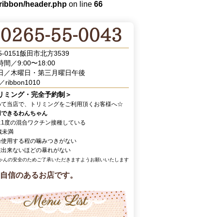
/ribbon/header.php
on line
66
5-0151飯田市北方3539
間／9:00〜18:00
日／木曜日・第三月曜日午後
／ribbon1010
リミング・完全予約制＞
めて当店で、トリミングをご利用頂くお客様へ☆
用できるわんちゃん
に1度の混合ワクチン接種している
歳未満
輪使用する程の噛みつきがない
業出来ないほどの暴れがない
ゃんの安全のためご了承いただきますようお願いいたします
自信のあるお店です。