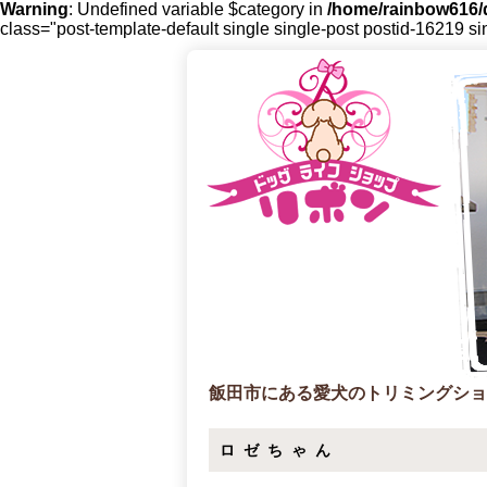
Warning
: Undefined variable $category in
/home/rainbow616/d
class="post-template-default single single-post postid-16219 s
飯田市にある愛犬のトリミングショ
ロゼちゃん