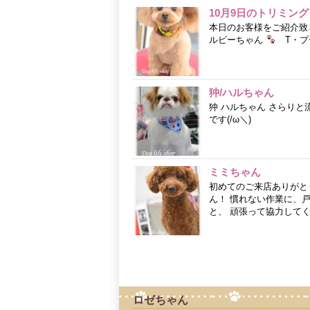
10月9日のトリミング
本日のお客様をご紹介致
ルビーちゃん
T・プー
狆/ハルちゃん
狆 ハルちゃん さらりと
です(/ω＼)
ミミちゃん
初めてのご来店ありがと
ん！ 慣れない作業に、
と、 頑張って協力してく
ロゼちゃん