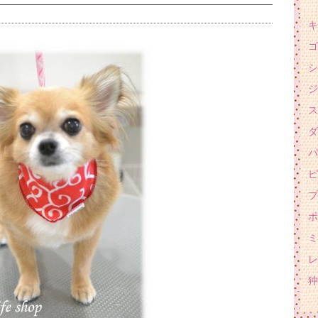
キ
ゴ
シ
ジ
ス
ダ
パ
ピ
プ
ポ
ミ
レ
狆