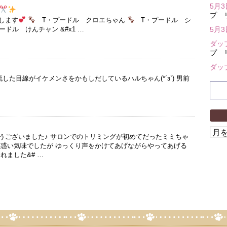
5月
プ 
します
T・プードル クロエちゃん
T・プードル シ
ドル けんチャン &#x1 …
5月
ダッ
プ 
ダッ
流した目線がイケメンさをかもしだしているハルちゃん(*´з`) 男前
ア
うございました♪ サロンでのトリミングが初めてだったミミちゃ
ー
戸惑い気味でしたが ゆっくり声をかけてあげながらやってあげる
カ
れました&# …
イ
ブ