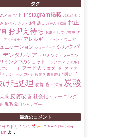
タグ
Instagram掲載
oreショット
おねだりポ
お正
お引越し
彡
おパンツカット
お手入れ教室
お迎え待ち
写真
ア
しつけ教室
お風呂
アレルギー
ー
ウェア
アピール中♪
イベント
シルクパ
ュニケーション
ショードッグ
ク
デンタルケア
トリミングトレーニン
リミング中のショット
ドッグラン
フェルト
フード切り替え
マナ
玉
フード
ポーズ
フケ
子
室
可愛い
リボン 子犬
刈った毛
動画
古着買取
炭酸
抜け毛処理
改善
毛玉
温浴
皮膚改善
社会化トレーニング
犬服
脱毛
薬用シャンプー
験
最近のコメント
17日のトリミング
に
SEO Reseller
ram
より