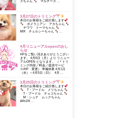
スちゃん
マルチーズ …
3月27日のトリミング
本日のお客様をご紹介致します
ポメラニアン アカちゃん
チワワ トーマちゃん
MIX チェルシーちゃん
…
4月リニューアルopenのおし
らせ
HPをご覧い頂きありがとうござい
ます。 4月6日（月）より リニュー
アルOPEN となります。 （＊トリ
ミング内容／料金／提供サービ
ス/HP 変更） 準備休業 4月1日
（水）～4月5日（日） 4月 …
3月25日のトリミング
本日のお客様をご紹介致します
T・プードル メリちゃん
T・プードル チョコちゃん
M・シュナ ムックちゃん
&#x1f4 …