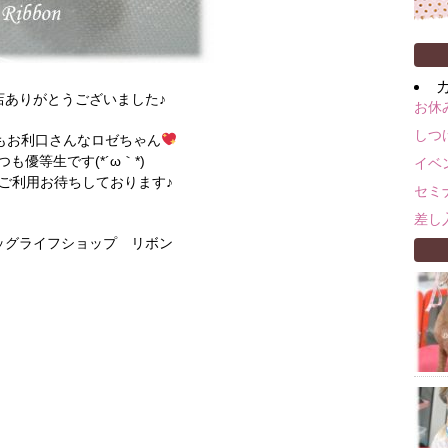
店ありがとうございました♪
お休
しつ
もお利口さんなロゼちゃん
つも優等生です(*´ω｀*)
イベ
ご利用お待ちしております♪
セミ
差し
 ドッグライフショップ リボン