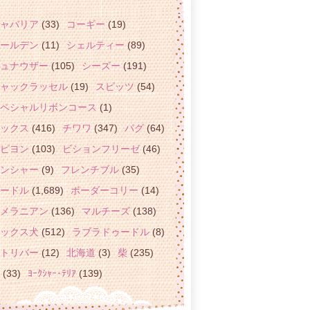
ャバリア
(33)
コーギー
(19)
ールデン
(11)
シェルティー
(89)
ュナウザー
(105)
シーズー
(191)
ャックラッセル
(19)
スピッツ
(54)
ペシャルリボンコース
(1)
ックス
(416)
チワワ
(347)
パグ
(64)
ピヨン
(103)
ビションフリーゼ
(46)
ンシャー
(9)
フレンチブル
(35)
ードル
(1,689)
ボーダーコリー
(14)
メラニアン
(136)
マルチーズ
(138)
ックス犬
(512)
ラブラドゥードル
(8)
トリバー
(12)
北海道
(3)
柴
(235)
(33)
ﾖｰｸｼｬｰ･ﾃﾘｱ
(139)