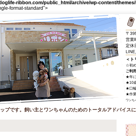
oglife-ribbon.com/public_html/archive/wp-content/themes
ingle-format-standard">
〒39
営業時
定休
LINE
＜ト
☆
初
ご利
★年
★10
★口
★作
ワンち
ップです。飼い主とワンちゃんのためのトータルアドバイスに