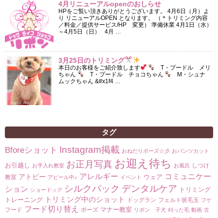
4月リニューアルopenのおしらせ
HPをご覧い頂きありがとうございます。 4月6日（月）よ
り リニューアルOPEN となります。 （＊トリミング内容
／料金／提供サービス/HP 変更） 準備休業 4月1日（水）
～4月5日（日） 4月 …
3月25日のトリミング
本日のお客様をご紹介致します
T・プードル メリ
ちゃん
T・プードル チョコちゃん
M・シュナ
ムックちゃん &#x1f4 …
タグ
Instagram掲載
Bforeショット
おねだりポーズ☆彡
おパンツカット
お迎え待ち
お正月写真
お引越し
しつけ
お手入れ教室
お風呂
コミュニケー
アレルギー
アトピー
ウェア
教室
アピール中♪
イベント
シルクパック
デンタルケア
ション
トリミング
ショードッグ
トリミング中のショット
トレーニング
ドッグラン
フェルト状毛玉
フケ
フード切り替え
マナー教室
フード
ポーズ
リボン 子犬
刈った毛
動画
古