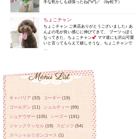
手な乾かしも頑張ったね(^o^)／ （by松下）
ちょこチャン
ちょこチャン ご来店ありがとうございました♪ あ
んよの毛が良い感じに伸びてきて、 ブーツっぽく
なってきた、ちょこチャン
ママ達にも沢山可愛
いと言ってもらえて嬉しそうな、ちょこチャンで
…
キャバリア
(33)
コーギー
(19)
ゴールデン
(11)
シェルティー
(89)
シュナウザー
(105)
シーズー
(191)
ジャックラッセル
(19)
スピッツ
(54)
スペシャルリボンコース
(1)