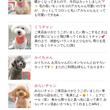
暖かくなってきたので、今日はカットしました
毛の長いモッコモコのアカちゃん可愛いのです
が、 カットしてコロンと丸いアカちゃんもとって
も可愛いですね& …
くうチャン
ご来店ありがとうございました♪ 抱っこするときは
必ず肩にピョンと飛び乗ってくれるくうチャン
肩の上で、絶妙なバランスをとりながら 周りを見
ているくうチャンでした(笑)
ルイちゃん
ルイちゃん お兄ちゃんのシオンちゃんとおそろい
カットです
またのご利用お待ちしております♪
みらいチャン
みらいチャン ご来店ありがとうございました♪ 車
の窓から顔を出して「私来たよ～
！！」とアピ
ール（笑） 車から降りると真っ先に走って来て み
らいチャン流あいさつをしてくれました&#x1 …