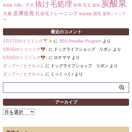
炭酸泉
抜け毛処理
子犬
改善
毛玉
温浴
可愛い
着買取
皮膚改善
社会化トレーニング
犬服
脱毛
薬用シャンプ
職場体験
ー
最近のコメント
1月17日のトリミング
に
SEO Reseller Program
より
5月3日のトリミング
♪
に
ドッグライフショップ リボン
より
5月3日のトリミング
♪
に
ロナママ
より
ダップー／ヒナちゃん
に
ドッグライフショップ リボン
より
ダップー／ヒナちゃん
に
くっくっく♪
より
アーカイブ
ア
ー
カ
イ