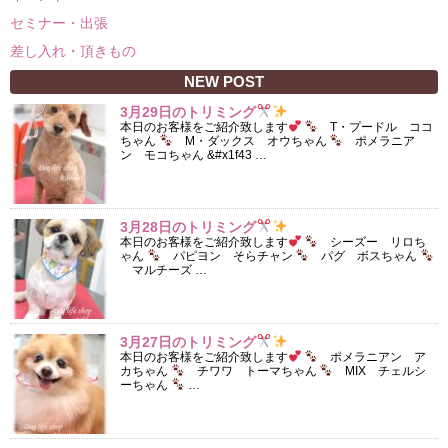
セミナー・出張
差し入れ・頂きもの
NEW POST
3月29日のトリミング
本日のお客様をご紹介致します
T・プードル ココ
ちゃん
M・ダックス オウちゃん
ポメラニア
ン モコちゃん &#x1f43 …
3月28日のトリミング
本日のお客様をご紹介致します
シーズー リロち
ゃん
パピヨン そらチャン
パグ ボスちゃん
マルチーズ …
3月27日のトリミング
本日のお客様をご紹介致します
ポメラニアン ア
カちゃん
チワワ トーマちゃん
MIX チェルシ
ーちゃん
…