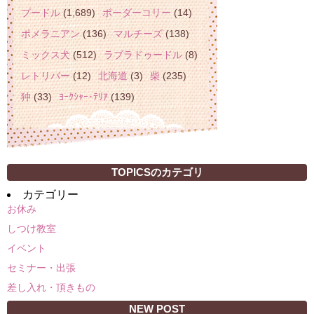
プードル
(1,689)
ボーダーコリー
(14)
ポメラニアン
(136)
マルチーズ
(138)
ミックス犬
(512)
ラブラドゥードル
(8)
レトリバー
(12)
北海道
(3)
柴
(235)
狆
(33)
ﾖｰｸｼｬｰ･ﾃﾘｱ
(139)
TOPICSのカテゴリ
カテゴリー
お休み
しつけ教室
イベント
セミナー・出張
差し入れ・頂きもの
NEW POST