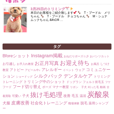
3月25日のトリミング
本日のお客様をご紹介致します
T・プードル メリ
ちゃん
T・プードル チョコちゃん
M・シュナ
ムックちゃん &#x1f4 …
タグ
Instagram掲載
Bforeショット
おねだりポーズ☆彡
おパンツカット
お迎え待ち
お正月写真
お引越し
しつけ
お手入れ教室
お風呂
コミュニケー
アレルギー
アトピー
ウェア
教室
アピール中♪
イベント
シルクパック
デンタルケア
ション
トリミング
ショードッグ
トリミング中のショット
トレーニング
ドッグラン
フェルト状毛玉
フケ
フード切り替え
マナー教室
フード
ポーズ
リボン 子犬
刈った毛
動画
古
炭酸泉
抜け毛処理
子犬
改善
毛玉
温浴
可愛い
着買取
皮膚改善
社会化トレーニング
犬服
脱毛
薬用シャンプ
職場体験
ー