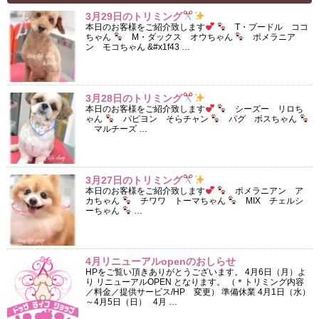
3月29日のトリミング
本日のお客様をご紹介致します
T・プードル ココ
ちゃん
M・ダックス オウちゃん
ポメラニア
ン モコちゃん &#x1f43 …
3月28日のトリミング
本日のお客様をご紹介致します
シーズー リロち
ゃん
パピヨン そらチャン
パグ ボスちゃん
マルチーズ …
3月27日のトリミング
本日のお客様をご紹介致します
ポメラニアン ア
カちゃん
チワワ トーマちゃん
MIX チェルシ
ーちゃん
…
4月リニューアルopenのおしらせ
HPをご覧い頂きありがとうございます。 4月6日（月）よ
り リニューアルOPEN となります。 （＊トリミング内容
／料金／提供サービス/HP 変更） 準備休業 4月1日（水）
～4月5日（日） 4月 …