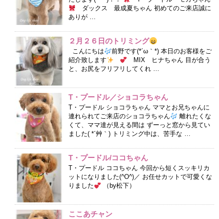
ダックス 最成夏ちゃん 初めてのご来店誠に
ありが …
２月２６日のトリミング
こんにちは
前野です(*´ω｀*) 本日のお客様をご
紹介致します
MIX ヒナちゃん 目が合う
と、お尻をフリフリしてくれ …
T・プードル／ショコラちゃん
T・プードル ショコラちゃん ママとお兄ちゃんに
連れられてご来店のショコラちゃん
離れたくな
くて、ママ達が見える間は ずーっと窓から見てい
ました( *´艸｀) トリミング中は、苦手な …
T・プードル/ココちゃん
T・プードル ココちゃん 今回から短くスッキリカ
ットになりました(^O^)／ お任せカットで可愛くな
りました
（by松下）
ここあチャン