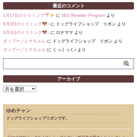
最近のコメント
1月17日のトリミング
に
SEO Reseller Program
より
5月3日のトリミング
♪
に
ドッグライフショップ リボン
より
5月3日のトリミング
♪
に
ロナママ
より
ダップー／ヒナちゃん
に
ドッグライフショップ リボン
より
ダップー／ヒナちゃん
に
くっくっく♪
より
アーカイブ
ア
ー
カ
イ
ゆめチャン
ブ
ドッグライフショップリボンです。