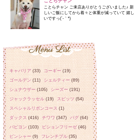
ことらチャン
ことらチャン ご来店ありがとうございました♪ 新
しいご飯にしてから着々と体重が減っていて 嬉し
いですっ(´-｀*)
キャバリア
(33)
コーギー
(19)
ゴールデン
(11)
シェルティー
(89)
シュナウザー
(105)
シーズー
(191)
ジャックラッセル
(19)
スピッツ
(54)
スペシャルリボンコース
(1)
ダックス
(416)
チワワ
(347)
パグ
(64)
パピヨン
(103)
ビションフリーゼ
(46)
ピンシャー
(9)
フレンチブル
(35)